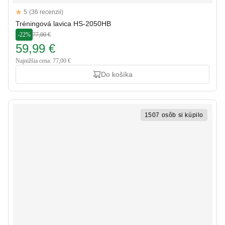
Reviews
5
(36 recenzii)
5 out of 5 stars
Tréningová lavica HS-2050HB
-22%
77,00 €
59,99 €
Najnižšia cena: 77,00 €
Do košíka
1507 osôb si kúpilo