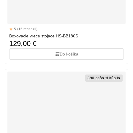
Reviews
5
(16 recenzii)
5 out of 5 stars
Boxovacie vrece stojace HS-BB180S
129,00 €
Do košíka
890 osôb si kúpilo