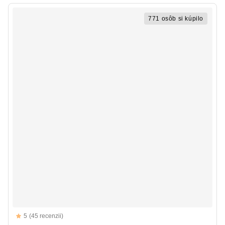
771 osôb si kúpilo
Reviews
5
(45 recenzii)
5 out of 5 stars