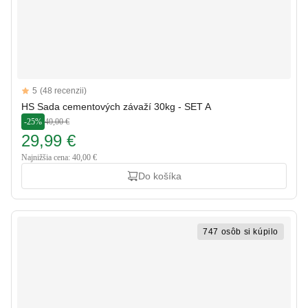
Reviews
5
(48 recenzii)
5 out of 5 stars
HS Sada cementových závaží 30kg - SET A
-25%
40,00 €
29,99 €
Najnižšia cena: 40,00 €
Do košíka
747 osôb si kúpilo