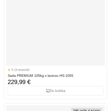
Reviews
5
(3 recenzii)
5 out of 5 stars
Sada PREMIUM 105kg s lavicou HS-1055
229,99 €
Do košíka
396 osôb si kúpilo