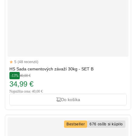
Reviews
5
(48 recenzii)
5 out of 5 stars
HS Sada cementových závaží 30kg - SET B
-13%
40,00 €
34,99 €
Najnižšia cena: 40,00 €
Do košíka
Bestseller
676 osôb si kúpilo