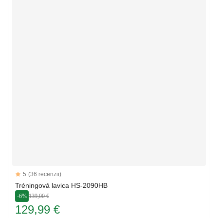
Reviews
5
(36 recenzii)
5 out of 5 stars
Tréningová lavica HS-2090HB
-6%
139,00 €
129,99 €