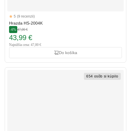
Reviews
5
(9 recenzii)
5 out of 5 stars
Hrazda HS-2004K
-6%
47,00 €
43,99 €
Najnižšia cena: 47,00 €
Do košíka
654 osôb si kúpilo