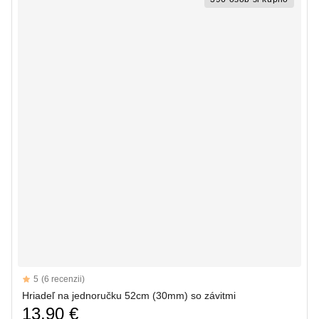
Reviews
5
(6 recenzii)
5 out of 5 stars
Hriadeľ na jednoručku 52cm (30mm) so závitmi
13,90 €