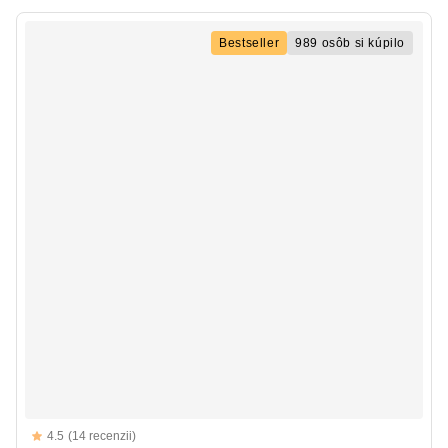
Bestseller
989 osôb si kúpilo
Reviews
4.5
(14 recenzii)
4.5 out of 5 stars