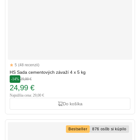
Reviews
5
(48 recenzii)
5 out of 5 stars
HS Sada cementových závaží 4 x 5 kg
-14%
29,00 €
24,99 €
Najnižšia cena: 29,00 €
Do košíka
Bestseller
876 osôb si kúpilo