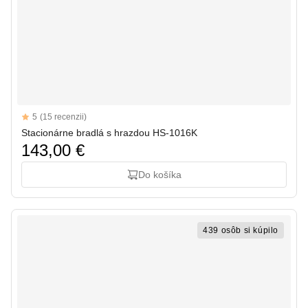
Reviews
5
(15 recenzii)
5 out of 5 stars
Stacionárne bradlá s hrazdou HS-1016K
143,00 €
Do košíka
439 osôb si kúpilo