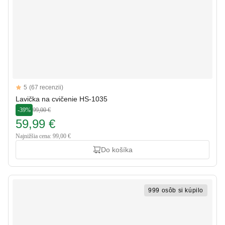
Reviews
5
(67 recenzii)
5 out of 5 stars
Lavička na cvičenie HS-1035
-39%
99,00 €
59,99 €
Najnižšia cena: 99,00 €
Do košíka
999 osôb si kúpilo