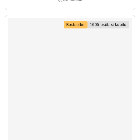
Bestseller
1605 osôb si kúpilo