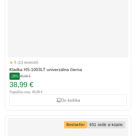
Reviews
5
(13 recenzii)
5 out of 5 stars
Kladka HS-1003LT univerzálna čierna
-20%
49,00 €
38,99 €
Najnižšia cena: 49,00 €
Do košíka
Bestseller
651 osôb si kúpilo