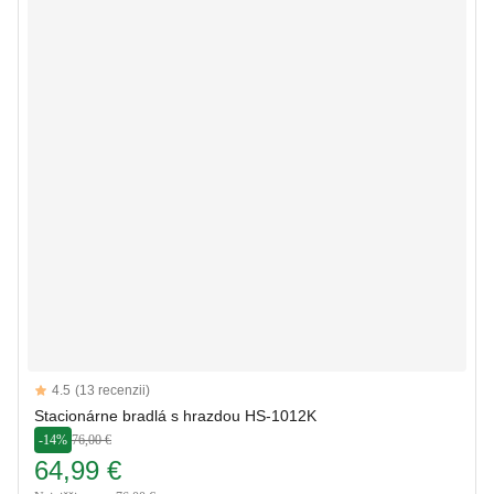
Reviews
4.5
(13 recenzii)
4.5 out of 5 stars
Stacionárne bradlá s hrazdou HS-1012K
-14%
76,00 €
64,99 €