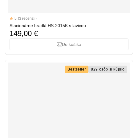
Reviews
5
(3 recenzii)
5 out of 5 stars
Stacionárne bradlá HS-2015K s lavicou
149,00 €
Do košíka
Bestseller
829 osôb si kúpilo