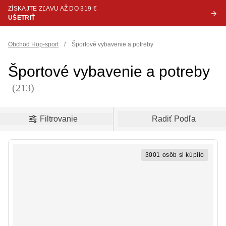
ZÍSKAJTE ZĽAVU AŽ DO 319 €
UŠETRIŤ
Obchod Hop-sport
/
Športové vybavenie a potreby
Športové vybavenie a potreby
(213)
oduct filters
Filtrovanie
Radiť Podľa
3001 osôb si kúpilo