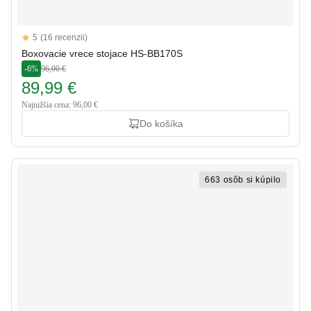
Reviews
5
(16 recenzii)
5 out of 5 stars
Boxovacie vrece stojace HS-BB170S
-6%
96,00 €
89,99 €
Najnižšia cena: 96,00 €
Do košíka
663 osôb si kúpilo