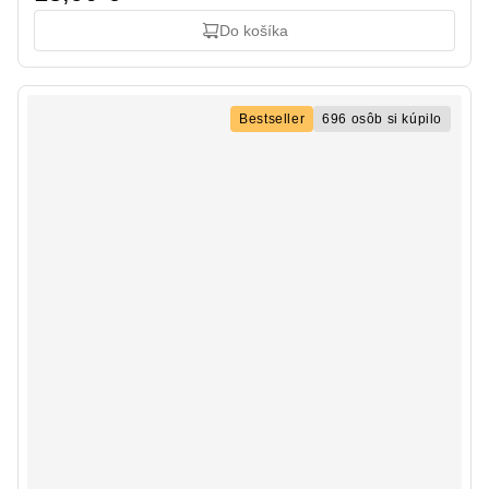
Do košíka
Bestseller
696 osôb si kúpilo