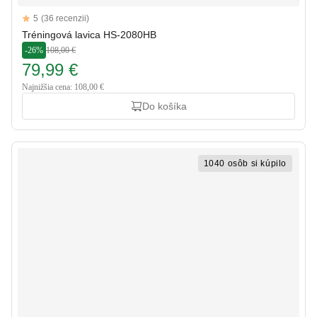
Reviews
5
(36 recenzii)
5 out of 5 stars
Tréningová lavica HS-2080HB
-26%
108,00 €
79,99 €
Najnižšia cena: 108,00 €
Do košíka
1040 osôb si kúpilo