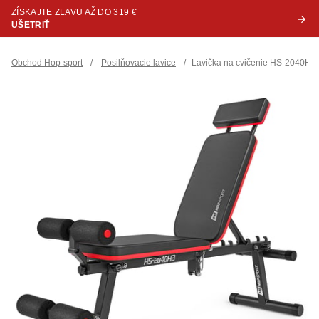
ZÍSKAJTE ZĽAVU AŽ DO 319 €
UŠETRIŤ
Obchod Hop-sport
/
Posilňovacie lavice
/
Lavička na cvičenie HS-2040HB