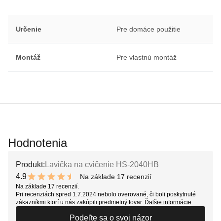
Určenie
Pre domáce použitie
Montáž
Pre vlastnú montáž
Hodnotenia
Produkt:
Lavička na cvičenie HS-2040HB
4.9
Na základe 17 recenzií
9.8 out of 10 stars
Na základe 17 recenzií.
Pri recenziách spred 1.7.2024 nebolo overované, či boli poskytnuté
zákazníkmi ktorí u nás zakúpili predmetný tovar.
Ďalšie informácie
Podeľte sa o svoj názor