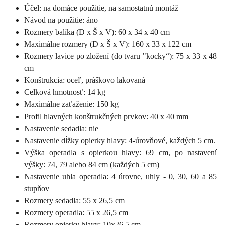
Účel: na domáce použitie, na samostatnú montáž
Návod na použitie: áno
Rozmery balíka (D x Š x V): 60 x 34 x 40 cm
Maximálne rozmery (D x Š x V): 160 x 33 x 122 cm
Rozmery lavice po zložení (do tvaru "kocky“): 75 x 33 x 48
cm
Konštrukcia: oceľ, práškovo lakovaná
Celková hmotnosť: 14 kg
Maximálne zaťaženie: 150 kg
Profil hlavných konštrukčných prvkov: 40 x 40 mm
Nastavenie sedadla: nie
Nastavenie dĺžky opierky hlavy: 4-úrovňové, každých 5 cm.
Výška operadla s opierkou hlavy: 69 cm, po nastavení
výšky: 74, 79 alebo 84 cm (každých 5 cm)
Nastavenie uhla operadla: 4 úrovne, uhly - 0, 30, 60 a 85
stupňov
Rozmery sedadla: 55 x 26,5 cm
Rozmery operadla: 55 x 26,5 cm
Rozmery opierky hlavy: 10x26,5 cm