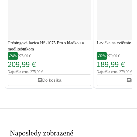
Tréningová lavica HS-1075 Pro s kladkou a
Lavička na cvičenie H
modlitebníkom
-24%
275,00 €
-32%
279,00 €
209,99 €
189,99 €
Najnižšia cena: 275,00 €
Najnižšia cena: 279,00 €
Do košíka
Do
Naposledy zobrazené