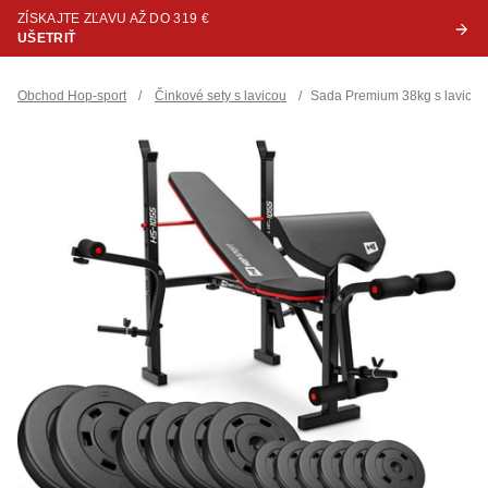
ZÍSKAJTE ZĽAVU AŽ DO 319 €
UŠETRIŤ
Obchod Hop-sport
/
Činkové sety s lavicou
/
Sada Premium 38kg s lavico