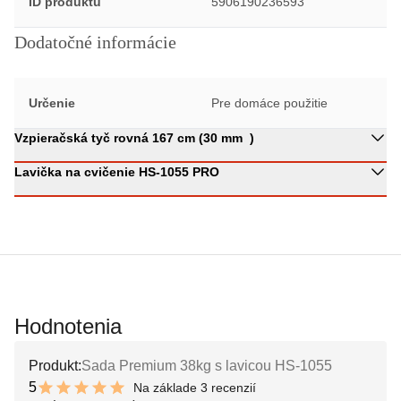
ID produktu
5906190236593
Dodatočné informácie
Určenie
Pre domáce použitie
Vzpieračská tyč rovná 167 cm (30 mm )
Lavička na cvičenie HS-1055 PRO
Hodnotenia
Produkt:
Sada Premium 38kg s lavicou HS-1055
5
Na základe 3 recenzií
10 out of 10 stars