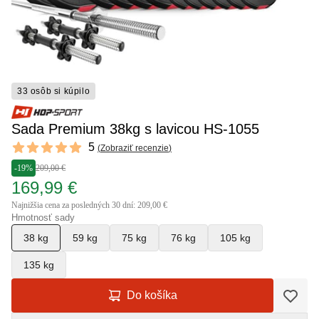
33 osôb si kúpilo
Sada Premium 38kg s lavicou HS-1055
Reviews
5
(
Zobraziť recenzie
)
5 out of 5 stars
-19%
209,00 €
169,99 €
Najnižšia cena za posledných 30 dní: 209,00 €
Hmotnosť sady
38 kg
59 kg
75 kg
76 kg
105 kg
135 kg
Do košíka