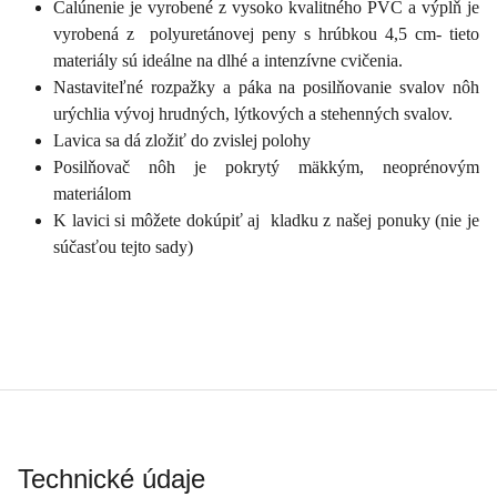
Čalúnenie je vyrobené z vysoko kvalitného PVC a výplň je
vyrobená z polyuretánovej peny s hrúbkou 4,5 cm- tieto
materiály sú ideálne na dlhé a intenzívne cvičenia.
Nastaviteľné rozpažky a páka na posilňovanie svalov nôh
urýchlia vývoj hrudných, lýtkových a stehenných svalov.
Lavica sa dá zložiť do zvislej polohy
Posilňovač nôh je pokrytý mäkkým, neoprénovým
materiálom
K lavici si môžete dokúpiť aj kladku z našej ponuky (nie je
súčasťou tejto sady)
Technické údaje