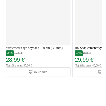
Vzpieračská tyč ohýbaná 120 cm (30 mm)
HS Sada cementových 
-17%
35,00 €
-25%
40,00 €
28,99 €
29,99 €
Najnižšia cena: 35,00 €
Najnižšia cena: 40,00 €
Do košíka
Do