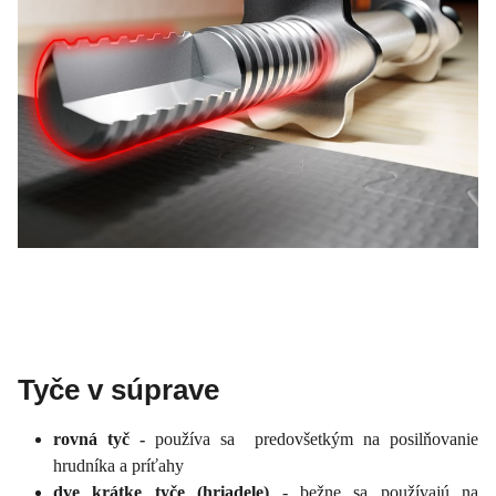
Tyče v súprave
rovná tyč -
používa sa predovšetkým na posilňovanie
hrudníka a príťahy
dve krátke tyče (hriadele)
- bežne sa používajú na