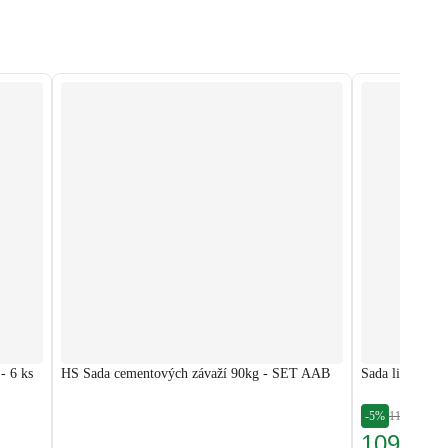
- 6 ks
HS Sada cementových závaží 90kg - SET AAB
Sada liatinový
-5%
116,00 €
109,99 