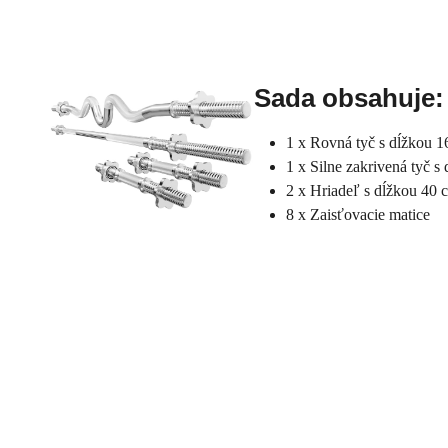
Sada obsahuje:
1 x Rovná tyč s dĺžkou 
1 x Silne zakrivená tyč s
2 x Hriadeľ s dĺžkou 40 
8 x Zaisťovacie matice