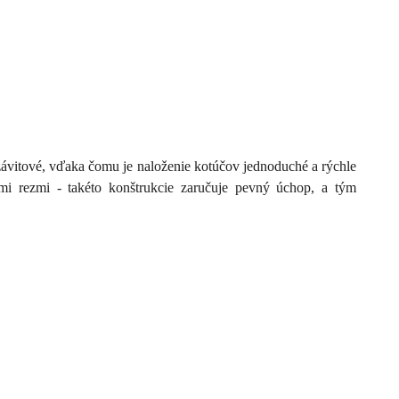
ávitové, vďaka čomu je naloženie kotúčov jednoduché a rýchle
ymi rezmi - takéto konštrukcie zaručuje pevný úchop, a tým