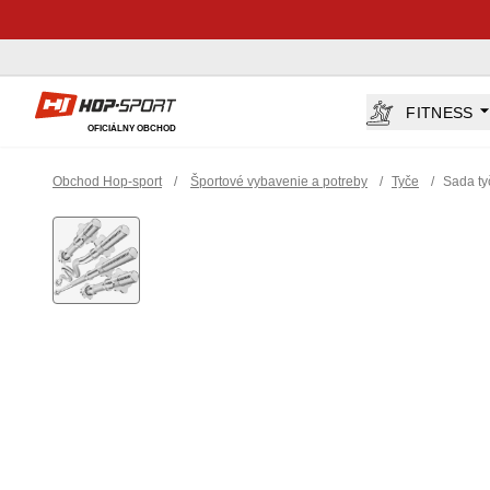
Hop-Sport.sk
FITNESS
OFICIÁLNY OBCHOD
Obchod Hop-sport
/
Športové vybavenie a potreby
/
Tyče
/
Sada ty