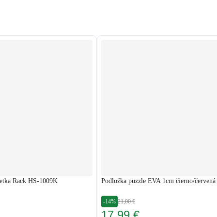
lietka Rack HS-1009K
Podložka puzzle EVA 1cm čierno/červená 
-14%
21,00 €
17,99 €