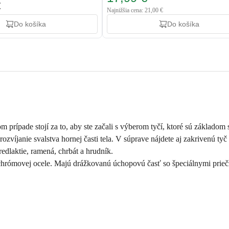
€
Najnižšia cena: 21,00 €
Do košíka
Do košíka
prípade stojí za to, aby ste začali s výberom tyčí, ktoré sú základom 
rozvíjanie svalstva hornej časti tela. V súprave nájdete aj zakrivenú ty
redlaktie, ramená, chrbát a hrudník.
hrómovej ocele. Majú drážkovanú úchopovú časť so špeciálnymi priečn