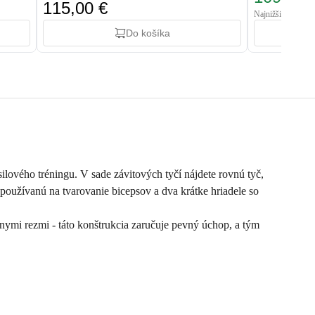
115,00 €
Najnižšia cena: 11
Do košíka
silového tréningu. V sade závitových tyčí nájdete rovnú tyč,
č používanú na tvarovanie bicepsov a dva krátke hriadele so
ymi rezmi - táto konštrukcia zaručuje pevný úchop, a tým