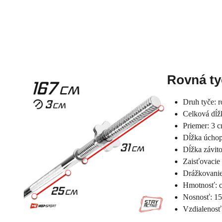
Rovná ty
Druh tyče: 
Celková dĺž
Priemer: 3 
Dĺžka úchop
Dĺžka závit
Zaisťovacie 
Drážkovanie
Hmotnosť: c
Nosnosť: 15
Vzdialenosť