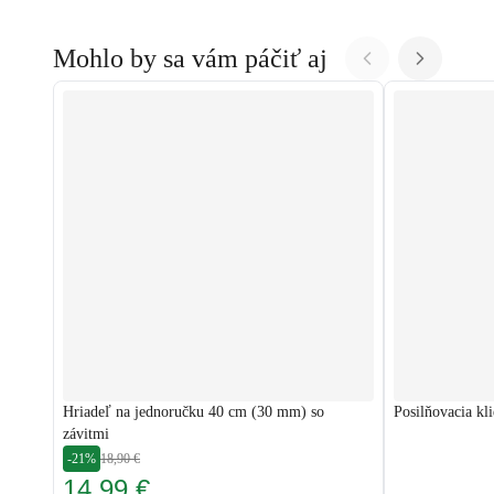
Mohlo by sa vám páčiť aj
Hriadeľ na jednoručku 40 cm (30 mm) so
Posilňovacia k
závitmi
-21%
18,90 €
14,99 €