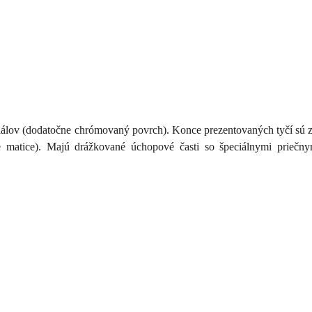
iálov (dodatočne chrómovaný povrch). Konce prezentovaných tyčí sú z
cie matice). Majú drážkované úchopové časti so špeciálnymi priečn