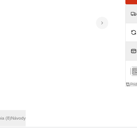
Pri
nia
(8)
Návody