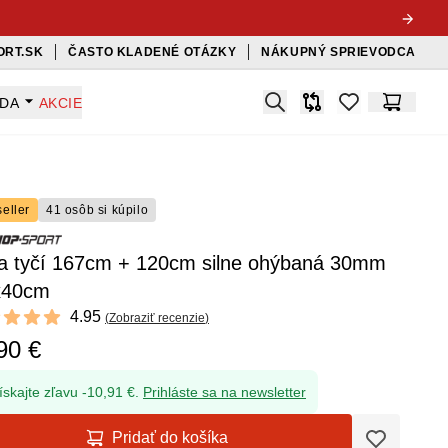
ORT.SK
ČASTO KLADENÉ OTÁZKY
NÁKUPNÝ SPRIEVODCA
Search
ADA
AKCIE
Porovnávač
items in favorit
Košík
eller
41 osôb si kúpilo
a tyčí 167cm + 120cm silne ohýbaná 30mm
x40cm
ews
4.95
(
Zobraziť recenzie
)
t of 5 stars
90 €
ískajte zľavu -10,91 €.
Prihláste sa na newsletter
Pridať do košíka