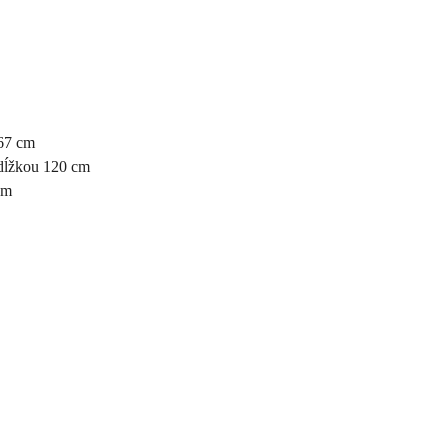
167 cm
 dĺžkou 120 cm
cm