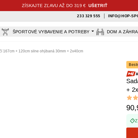
ZÍSKAJTE ZĽAVU AŽ DO 319 €
UŠETRIŤ
233 329 555
INFO@HOP-SP
ŠPORTOVÉ VYBAVENIE A POTREBY
DOM A ZÁHR
čí 167cm + 120cm silne ohýbaná 30mm + 2x40cm
Bests
Sad
+ 2
Revi
4.95 ou
90,
Z