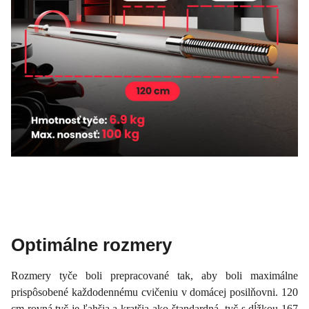
Optimálne rozmery
Rozmery tyče boli prepracované tak, aby boli maximálne
prispôsobené každodennému cvičeniu v domácej posilňovni. 120
cm rovná tyč je ľahšia a kratšia ako štandardná tyč s dĺžkou 167