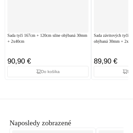
Sada tyčí 167cm + 120cm silne ohýbaná 30mm
Sada závitových tyčí 
+ 2x40cm
ohýbaná 30mm + 2x4
90,90 €
89,90 €
Do košíka
Do
Naposledy zobrazené