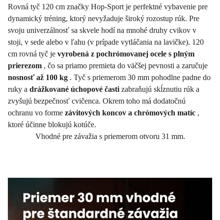
Rovná tyč 120 cm značky Hop-Sport je perfektné vybavenie pre
dynamický tréning, ktorý nevyžaduje široký rozostup rúk. Pre
svoju univerzálnosť sa skvele hodí na mnohé druhy cvikov v
stoji, v sede alebo v ľahu (v prípade vytláčania na lavičke). 120
cm rovná tyč je
vyrobená z pochrómovanej ocele s plným
prierezom
, čo sa priamo premieta do väčšej pevnosti a zaručuje
nosnosť až 100 kg
. Tyč s priemerom 30 mm pohodlne padne do
ruky a
drážkované úchopové časti
zabraňujú skĺznutiu rúk a
zvyšujú bezpečnosť cvičenca. Okrem toho má dodatočnú
ochranu vo forme
závitových koncov a chrómových matíc
,
ktoré účinne blokujú kotúče.
Vhodné pre závažia s priemerom otvoru 31 mm.