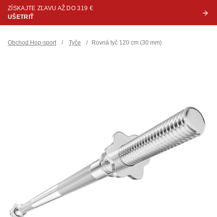
ZÍSKAJTE ZĽAVU AŽ DO 319 €
UŠETRIŤ
Obchod Hop-sport
/
Tyče
/
Rovná tyč 120 cm (30 mm)