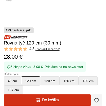
493 osôb si kúpilo
Rovná tyč 120 cm (30 mm)
Reviews
4.8
(
Zobraziť recenzie
)
4.8 out of 5 stars
28,00 €
Získajte zľavu -3,08 €.
Prihláste sa na newsletter
Dĺžka tyče
40 cm
120 cm
120 cm
120 cm
150 cm
167 cm
Do košíka