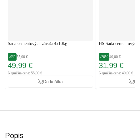
Sada cementových závaží 4x10kg
HS Sada cementových 
-9%
55,00 €
-20%
40,00 €
49,99 €
31,99 €
Najnižšia cena: 55,00 €
Najnižšia cena: 40,00 €
Do košíka
Do
Popis