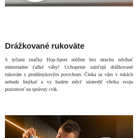
Drážkované rukoväte
S tyčami značky Hop-Sport môžete bez strachu zdvíhať
mimoriadne ťažké váhy! Uchopenie zaisťujú drážkované
rukoväte s protišmykovým povrchom. Činka sa vám v rukách
nebude šmýkať a vy budete môcť sústrediť všetku svoju
pozornosť na správny cvik.