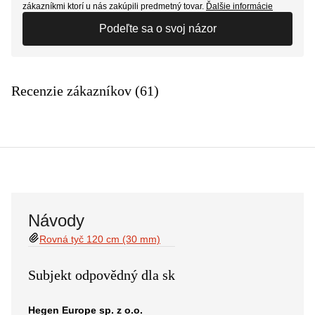
zákazníkmi ktorí u nás zakúpili predmetný tovar.
Ďalšie informácie
Podeľte sa o svoj názor
Recenzie zákazníkov (61)
Návody
Rovná tyč 120 cm (30 mm)
Subjekt odpovědný dla sk
Hegen Europe sp. z o.o.