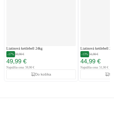
Liatinová kettlebell 24kg
Liatinová kettlebell 20
-17%
59,90 €
-13%
51,90 €
49,99 €
44,99 €
Najnižšia cena: 59,90 €
Najnižšia cena: 51,90 €
Do košíka
Do