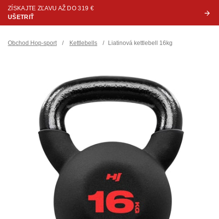
ZÍSKAJTE ZĽAVU AŽ DO 319 €
UŠETRIŤ
Obchod Hop-sport
/
Kettlebells
/
Liatinová kettlebell 16kg