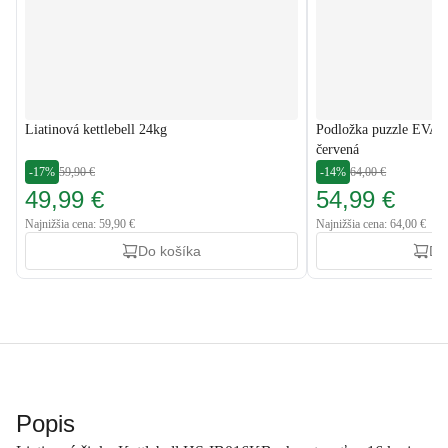
Liatinová kettlebell 24kg
Podložka puzzle EVA 2
červená
-17%
59,90 €
-14%
64,00 €
49,99 €
54,99 €
Najnižšia cena: 59,90 €
Najnižšia cena: 64,00 €
Do košíka
Do
Popis