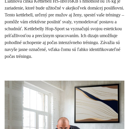
Liatinová činka Kettlebell HS-IB016KB s hmotnosťou 16 kg je
zariadenie, ktoré bude užitočné v akejkoľvek domácej posilňovni.
Tento kettlebell, určený pre mužov aj ženy, spestrí vaše tréningy –
pomôže vám efektívne posilniť svaly, vymodelovať postavu a
schudnúť. Kettlebelly Hop-Sport sa vyznačujú svojou estetickou
príťažlivosťou a precíznym spracovaním. Ich dizajn umožňuje
pohodlné uchopenie aj počas intenzívneho tréningu. Závažia sú
navyše jasne označené, vďaka čomu sú ľahko identifikovateľné
počas tréningu.