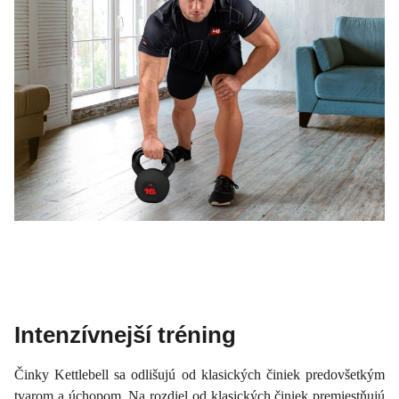
Intenzívnejší tréning
Činky Kettlebell sa odlišujú od klasických činiek predovšetkým
tvarom a úchopom. Na rozdiel od klasických činiek premiestňujú