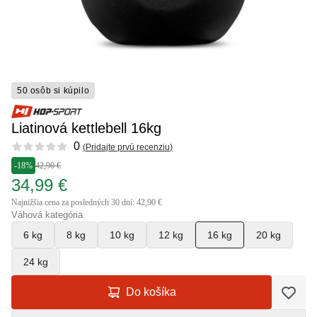
50 osôb si kúpilo
Liatinová kettlebell 16kg
Reviews
0
(
Pridajte prvú recenziu
)
-18%
42,90 €
34,99 €
Najnižšia cena za posledných 30 dní: 42,90 €
Váhová kategória
6 kg
8 kg
10 kg
12 kg
16 kg
20 kg
24 kg
Do košíka