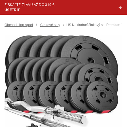
ZÍSKAJTE ZĽAVU AŽ DO 319 €
UŠETRIŤ
Obchod Hop-sport
/
Činkové sety
/
HS Nakladací činkový set Premium 12