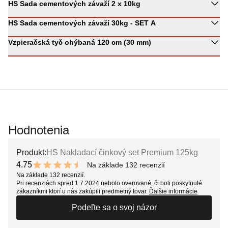
HS Sada cementových závaží 2 x 10kg
HS Sada cementových závaží 30kg - SET A
Vzpieračská tyč ohýbaná 120 cm (30 mm)
Hodnotenia
Produkt:
HS Nakladací činkový set Premium 125kg
4.75
Na základe 132 recenzií
9.5 out of 10 stars
Na základe 132 recenzií.
Pri recenziách spred 1.7.2024 nebolo overované, či boli poskytnuté
zákazníkmi ktorí u nás zakúpili predmetný tovar.
Ďalšie informácie
Podeľte sa o svoj názor