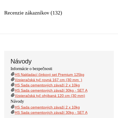
Recenzie zákazníkov (132)
Návody
Informácie o bezpečnosti
HS Nakladací činkový set Premium 125kg
Vzpieračská tyč rovná 167 cm (30 mm )
HS Sada cementových závaží 2 x 10kg
HS Sada cementových závaží 30kg - SET A
Vzpieračská tyč ohýbaná 120 cm (30 mm)
Návody
HS Sada cementových závaží 2 x 10kg
HS Sada cementových závaží 30kg - SET A