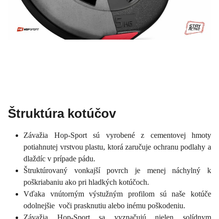
Štruktúra kotúčov
Závažia Hop-Sport sú vyrobené z cementovej hmoty
potiahnutej vrstvou plastu, ktorá zaručuje ochranu podlahy a
dlaždíc v prípade pádu.
Štruktúrovaný vonkajší povrch je menej náchylný k
poškriabaniu ako pri hladkých kotúčoch.
Vďaka vnútorným výstužným profilom sú naše kotúče
odolnejšie voči prasknutiu alebo inému poškodeniu.
Závažia Hop-Sport sa vyznačujú nielen solídnym