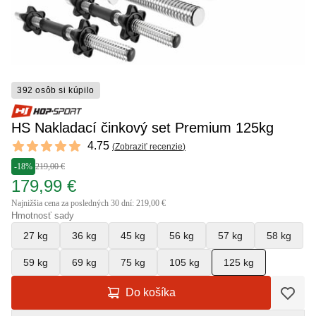
392 osôb si kúpilo
HS Nakladací činkový set Premium 125kg
Reviews
4.75
(
Zobraziť recenzie
)
4.75 out of 5 stars
-18%
219,00 €
179,99 €
Najnižšia cena za posledných 30 dní: 219,00 €
Hmotnosť sady
27 kg
36 kg
45 kg
56 kg
57 kg
58 kg
59 kg
69 kg
75 kg
105 kg
125 kg
Do košíka