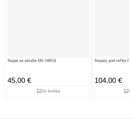
Stojan na závažie HS-1005A
Stojany pod veľkú či
45,00 €
104,00 €
Do košíka
Do