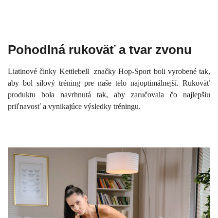
Pohodlná rukoväť a tvar zvonu
Liatinové činky Kettlebell značky Hop-Sport boli vyrobené tak,
aby bol silový tréning pre naše telo najoptimálnejší. Rukoväť
produktu bola navrhnutá tak, aby zaručovala čo najlepšiu
priľnavosť a vynikajúce výsledky tréningu.