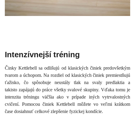
Intenzívnejší tréning
Činky Kettlebell sa odlišujú od klasických činiek predovšetkým
tvarom a úchopom. Na rozdiel od klasických činiek premiestňujú
ťažisko, čo spôsobuje neustály tlak na svaly predlaktia a
takisto zapájajú do práce všetky svalové skupiny. Vďaka tomu je
intenzita tréningu väčšia ako v prípade iných vytrvalostných
cvičení. Pomocou činiek Kettlebell môžete vo veľmi krátkom
čase dosiahnuť celkové zlepšenie fyzickej kondície.