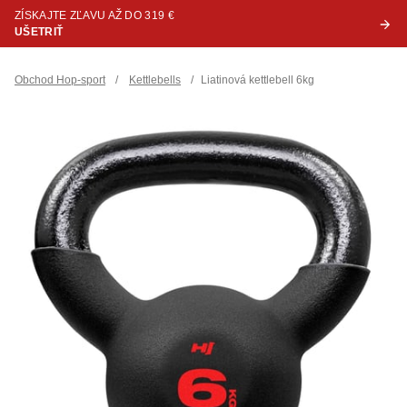
ZÍSKAJTE ZĽAVU AŽ DO 319 €
UŠETRIŤ
Obchod Hop-sport
/
Kettlebells
/
Liatinová kettlebell 6kg