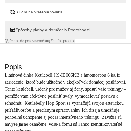
30 dní na vrátenie tovaru
Spôsoby platby a doručenia
Podrobnosti
Pridať do porovnávača
Zdieľať produkt
Popis
Liatinová činka Kettlebell HS-IB006KB s hmotnosťou 6 kg je
zariadenie, ktoré bude užitočné v akejkoľvek domácej posilňovni.
Tento kettlebell, určený pre mužov aj ženy, spestrí vaše tréningy –
pomôže vám efektívne posilniť svaly, vymodelovať postavu a
schudnúť. Kettlebelly Hop-Sport sa vyznačujú svojou estetickou
príťažlivosťou a precíznym spracovaním. Ich dizajn umožňuje
pohodlné uchopenie aj počas intenzívneho tréningu. Závažia sú
navyše jasne označené, vďaka čomu sú ľahko identifikovateľné