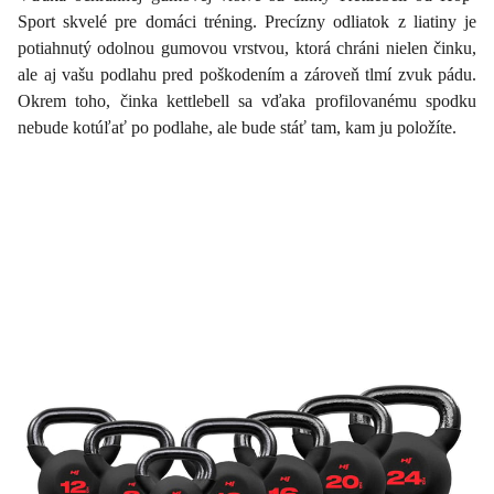
Sport skvelé pre domáci tréning. Precízny odliatok z liatiny je
potiahnutý odolnou gumovou vrstvou, ktorá chráni nielen činku,
ale aj vašu podlahu pred poškodením a zároveň tlmí zvuk pádu.
Okrem toho, činka kettlebell sa vďaka profilovanému spodku
nebude kotúľať po podlahe, ale bude stáť tam, kam ju položíte.