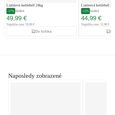
Liatinová kettlebell 24kg
Liatinová kettlebell 20
-17%
59,90 €
-13%
51,90 €
49,99 €
44,99 €
Najnižšia cena: 59,90 €
Najnižšia cena: 51,90 €
Do košíka
Do
Naposledy zobrazené