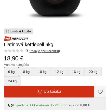
23 osôb si kúpilo
Liatinová kettlebell 6kg
Reviews
0
(
Pridajte prvú recenziu
)
18,90 €
Váhová kategória
6 kg
8 kg
10 kg
12 kg
16 kg
20 kg
24 kg
Do košíka
Expedícia: Odosielame do 24h
doprava od
0,00 €