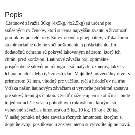
Popis
Liatinové závažia 30kg (4x5kg, 4x2,5kg) sú určené pre
skúsených cvičencov, ktorí si cenia najvyššiu kvalitu a životnosť
produktov po celé roky. Sú vyrobené z plnej liatiny, vďaka čomu
sú mimoriadne odolné voči poškodeniu a poškriabaniu. Pre
dodatočnú ochranu sú pokryté lakovaným náterom, ktorý ich
chráni pred koróziou. Liatinové závažia boli optimálne
prispôsobené silovému tréningu – sú malých rozmerov, takže sa
ich na hriadeľ alebo tyč zmestí viac. Majú tiež univerzálny otvor s
priemerom 31 mm, vhodný pre väčšinu tyčí a hriadeľov na trhu.
Vďaka našim liatinovým závažiam si vytvoríte perfektnú zostavu
pre silový tréning s činkou. Cvičiť môžete aj len s kotúčmi – bude
to jednoduchšie vďaka pohodlným rukovätiam, ktorými sú
vybavené závažia s hmotnosťou 5 kg, 10 kg, 15 kg a 20 kg.
V našej ponuke nájdete závažia rôznych hmotností, ktorými si
doplníte svoju posilňovaciu zostavu alebo si vytvoríte úplne novú.