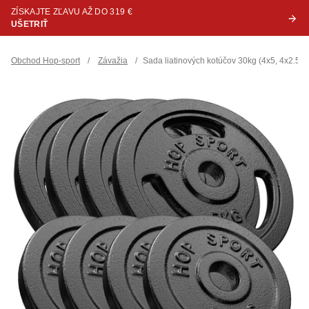
ZÍSKAJTE ZĽAVU AŽ DO 319 €
UŠETRIŤ
Obchod Hop-sport
/
Závažia
/
Sada liatinových kotúčov 30kg (4x5, 4x2.5)