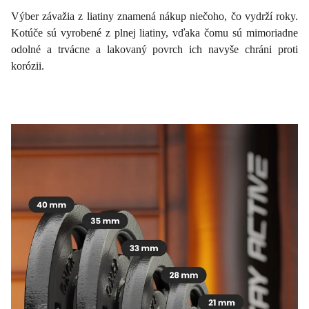
Výber závažia z liatiny znamená nákup niečoho, čo vydrží roky.
Kotúče sú vyrobené z plnej liatiny, vďaka čomu sú mimoriadne
odolné a trvácne a lakovaný povrch ich navyše chráni proti
korózii.