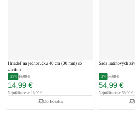
Hriadeľ na jednoručku 40 cm (30 mm) so
Sada liatinových závaž
závitmi
-21%
18,90 €
-2%
56,00 €
14,99 €
54,99 €
Najnižšia cena: 18,90 €
Najnižšia cena: 56,00 €
Do košíka
Do