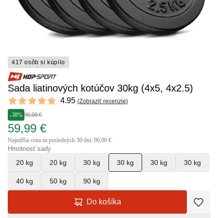
417 osôb si kúpilo
Sada liatinových kotúčov 30kg (4x5, 4x2.5)
Reviews
4.95
(
Zobraziť recenzie
)
4.95 out of 5 stars
-38%
96,00 €
59,99 €
Najnižšia cena za posledných 30 dní: 96,00 €
Hmotnosť sady
20 kg
20 kg
30 kg
30 kg
30 kg
30 kg
40 kg
50 kg
90 kg
Do košíka