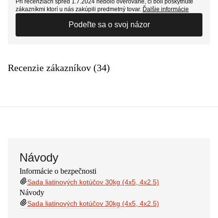
Pri recenziách spred 1.7.2024 nebolo overované, či boli poskytnuté
zákazníkmi ktorí u nás zakúpili predmetný tovar.
Ďalšie informácie
Podeľte sa o svoj názor
Recenzie zákazníkov (34)
Návody
Informácie o bezpečnosti
Sada liatinových kotúčov 30kg (4x5, 4x2.5)
Návody
Sada liatinových kotúčov 30kg (4x5, 4x2.5)