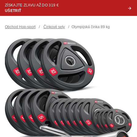
ZÍSKAJTE ZĽAVU AŽ DO 319 €
UŠETRIŤ
Obchod Hop-sport
/
Činkové sety
/
Olympijská činka 89 kg