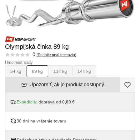
Olympijská činka 89 kg
Reviews
0
(
Pridajte prvú recenziu
)
Hmotnosť sady
54 kg
89 kg
114 kg
144 kg
Upozorniť, ak je produkt dostupný
Expedícia:
doprava od
0,00 €
30 dní na vrátenie tovaru