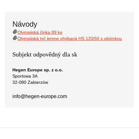
Návody
Olympijská činka 89 kg
Olympijská tyč jemne ohýbaná HS 120/50 s objímkou
Subjekt odpovědný dla sk
Hegen Europe sp. z o.o.
Sportowa 3A
32-080 Zabierzów
info@hegen-europe.com