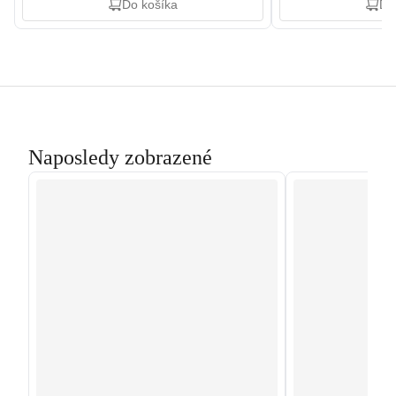
Do košíka
Do
Naposledy zobrazené