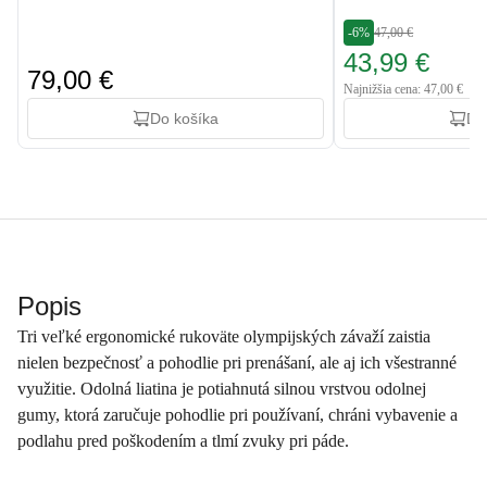
-6%
47,00 €
43,99 €
79,00 €
Najnižšia cena: 47,00 €
Do košíka
Do
Popis
Tri veľké ergonomické rukoväte olympijských závaží zaistia
nielen bezpečnosť a pohodlie pri prenášaní, ale aj ich všestranné
využitie. Odolná liatina je potiahnutá silnou vrstvou odolnej
gumy, ktorá zaručuje pohodlie pri používaní, chráni vybavenie a
podlahu pred poškodením a tlmí zvuky pri páde.