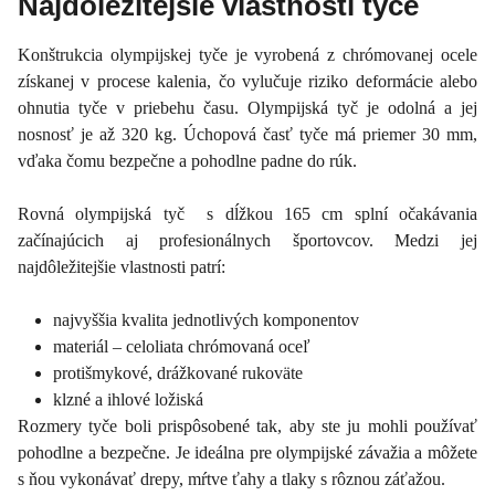
Najdôležitejšie vlastnosti tyče
Konštrukcia olympijskej tyče je vyrobená z chrómovanej ocele
získanej v procese kalenia, čo vylučuje riziko deformácie alebo
ohnutia tyče v priebehu času. Olympijská tyč je odolná a jej
nosnosť je až 320 kg. Úchopová časť tyče má priemer 30 mm,
vďaka čomu bezpečne a pohodlne padne do rúk.
Rovná olympijská tyč s dĺžkou 165 cm splní očakávania
začínajúcich aj profesionálnych športovcov. Medzi jej
najdôležitejšie vlastnosti patrí:
najvyššia kvalita jednotlivých komponentov
materiál – celoliata chrómovaná oceľ
protišmykové, drážkované rukoväte
klzné a ihlové ložiská
Rozmery tyče boli prispôsobené tak, aby ste ju mohli používať
pohodlne a bezpečne. Je ideálna pre olympijské závažia a môžete
s ňou vykonávať drepy, mŕtve ťahy a tlaky s rôznou záťažou.