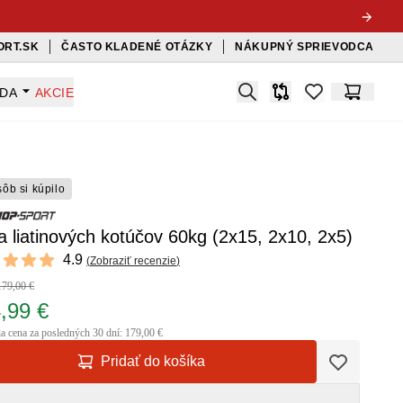
ORT.SK
ČASTO KLADENÉ OTÁZKY
NÁKUPNÝ SPRIEVODCA
Search
ADA
AKCIE
Porovnávač
items in favorit
Košík
sôb si kúpilo
 liatinových kotúčov 60kg (2x15, 2x10, 2x5)
ews
4.9
(
Zobraziť recenzie
)
 of 5 stars
179,00 €
,99 €
ia cena za posledných 30 dní: 179,00 €
Pridať do košíka