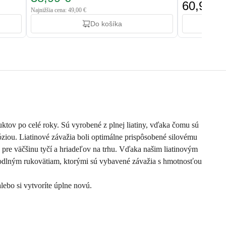
60,90 €
Najnižšia cena: 49,00 €
Do košíka
uktov po celé roky. Sú vyrobené z plnej liatiny, vďaka čomu sú
ziou. Liatinové závažia boli optimálne prispôsobené silovému
 pre väčšinu tyčí a hriadeľov na trhu. Vďaka našim liatinovým
pohodlným rukovätiam, ktorými sú vybavené závažia s hmotnosťou
lebo si vytvoríte úplne novú.