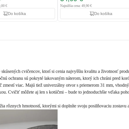
9,00 €
Najnižšia cena: 49,90 €
Do košíka
Do košíka
kúsených cvičencov, ktorí si cenia najvyššiu kvalitu a životnosť prod
čnú ochranu sú pokryté lakovaným náterom, ktorý ich chráni pred koró
tyč zmestí viac. Majú tiež univerzálny otvor s priemerom 31 mm, vhodný
činkou. Cvičiť môžete aj len s kotúčmi – bude to jednoduchšie vďaka 
ia rôznych hmotností, ktorými si doplníte svoju posilňovaciu zostavu a