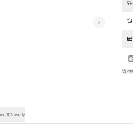
Pri
nia
(9)
Návody