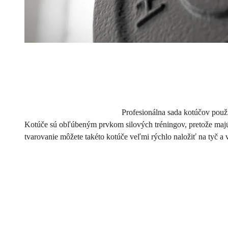
Profesionálna sada kotúčov použí
Kotúče sú obľúbeným prvkom silových tréningov, pretože majú
tvarovanie môžete takéto kotúče veľmi rýchlo naložiť na tyč a