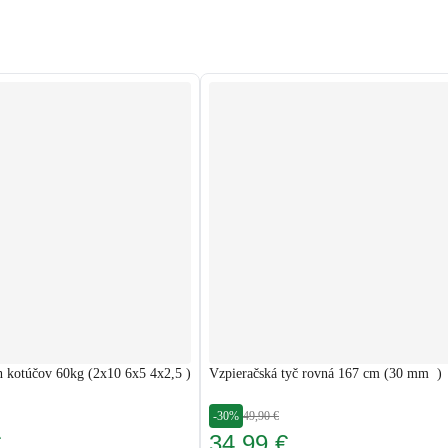
h kotúčov 60kg (2x10 6x5 4x2,5 )
Vzpieračská tyč rovná 167 cm (30 mm )
-30%
49,90 €
€
34,99 €