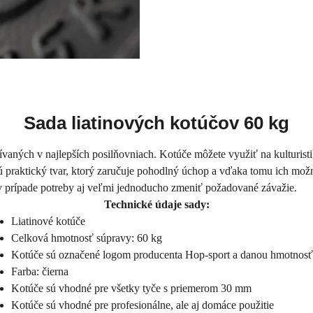
Sada liatinových kotúčov 60 kg
vaných v najlepších posilňovniach. Kotúče môžete využiť na kulturisti
 praktický tvar, ktorý zaručuje pohodlný úchop a vďaka tomu ich mo
 v prípade potreby aj veľmi jednoducho zmeniť požadované závažie.
Technické údaje sady:
Liatinové kotúče
Celková hmotnosť súpravy: 60 kg
Kotúče sú označené logom producenta Hop-sport a danou hmotnos
Farba: čierna
Kotúče sú vhodné pre všetky tyče s priemerom 30 mm
Kotúče sú vhodné pre profesionálne, ale aj domáce použitie