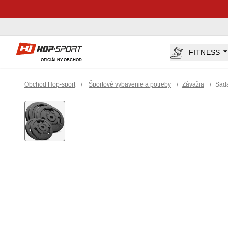
Hop-Sport.sk
FITNESS
OFICIÁLNY OBCHOD
Obchod Hop-sport
/
Športové vybavenie a potreby
/
Závažia
/
Sada