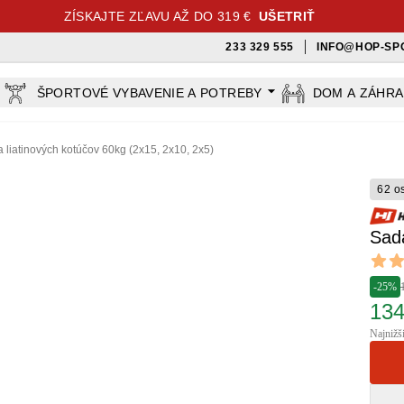
ZÍSKAJTE ZĽAVU AŽ DO 319 €
UŠETRIŤ
233 329 555
INFO@HOP-SP
ŠPORTOVÉ VYBAVENIE A POTREBY
DOM A ZÁHR
 liatinových kotúčov 60kg (2x15, 2x10, 2x5)
62 o
Sada
Revi
4.9 out
-25%
134
Najnižš