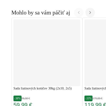
Mohlo by sa vám páčiť aj
Sada liatinových kotúčov 30kg (2x10, 2x5)
Sada liatinovýc
-38%
96,00 €
-33%
179,00 €
59,99 €
119,99 