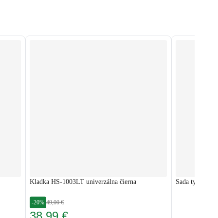
Kladka HS-1003LT univerzálna čierna
Sada tyčí 167
-20%
49,00 €
38,99 €