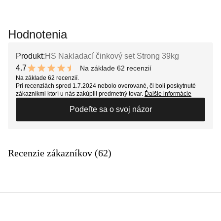
Hodnotenia
Produkt:
HS Nakladací činkový set Strong 39kg
4.7
Na základe 62 recenzií
9.4 out of 10 stars
Na základe 62 recenzií.
Pri recenziách spred 1.7.2024 nebolo overované, či boli poskytnuté
zákazníkmi ktorí u nás zakúpili predmetný tovar.
Ďalšie informácie
Podeľte sa o svoj názor
Recenzie zákazníkov (62)