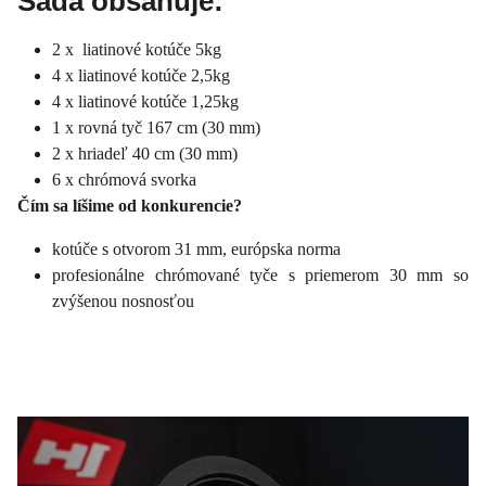
Sada obsahuje:
2 x liatinové kotúče 5kg
4 x liatinové kotúče 2,5kg
4 x liatinové kotúče 1,25kg
1 x rovná tyč 167 cm (30 mm)
2 x hriadeľ 40 cm (30 mm)
6 x chrómová svorka
Čím sa líšime od konkurencie?
kotúče s otvorom 31 mm, európska norma
profesionálne chrómované tyče s priemerom 30 mm so
zvýšenou nosnosťou