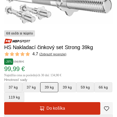
68 osôb si kúpilo
HS Nakladací činkový set Strong 39kg
Reviews
4.7
(
Zobraziť recenzie
)
4.7 out of 5 stars
-26%
134,90 €
99,99 €
Najnižšia cena za posledných 30 dní: 134,90 €
Hmotnosť sady
37 kg
37 kg
39 kg
39 kg
59 kg
66 kg
119 kg
Do košíka