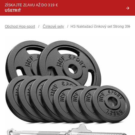
ZÍSKAJTE ZĽAVU AŽ DO 319 €
UŠETRIŤ
Obchod Hop-sport
/
Činkové sety
/
HS Nakladací činkový set Strong 39kg