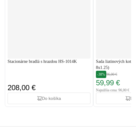
Stacionárne bradlá s hrazdou HS-1014K
Sada liatinových kotúč
8x1.25)
-38%
96,00 €
59,99 €
208,00 €
Najnižšia cena: 96,00 €
Do košíka
Do