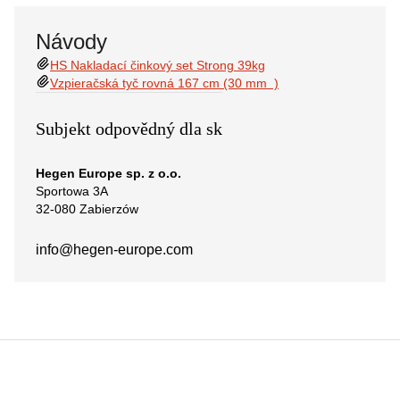
Návody
HS Nakladací činkový set Strong 39kg
Vzpieračská tyč rovná 167 cm (30 mm )
Subjekt odpovědný dla sk
Hegen Europe sp. z o.o.
Sportowa 3A
32-080 Zabierzów
info@hegen-europe.com