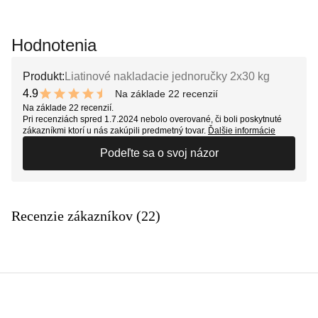
Hodnotenia
Produkt:
Liatinové nakladacie jednoručky 2x30 kg
4.9
Na základe 22 recenzií
9.8 out of 10 stars
Na základe 22 recenzií.
Pri recenziách spred 1.7.2024 nebolo overované, či boli poskytnuté
zákazníkmi ktorí u nás zakúpili predmetný tovar.
Ďalšie informácie
Podeľte sa o svoj názor
Recenzie zákazníkov (22)