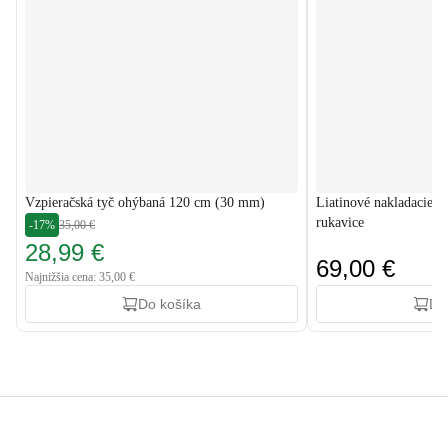
Vzpieračská tyč ohýbaná 120 cm (30 mm)
Liatinové nakladacie j
rukavice
-17%
35,00 €
28,99 €
69,00 €
Najnižšia cena: 35,00 €
Do košíka
Do