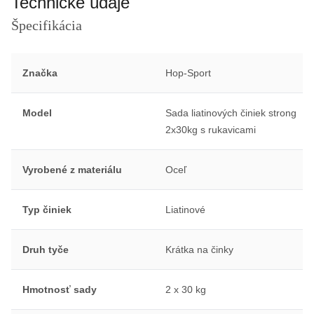
Technické údaje
Špecifikácia
Značka
Hop-Sport
Model
Sada liatinových činiek strong
2x30kg s rukavicami
Vyrobené z materiálu
Oceľ
Typ činiek
Liatinové
Druh tyče
Krátka na činky
Hmotnosť sady
2 x 30 kg