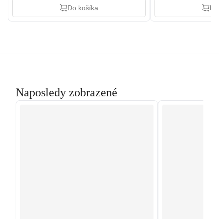
Do košíka
Do
Naposledy zobrazené