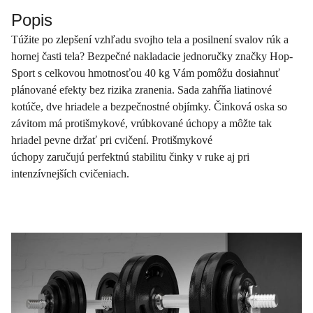
Popis
Túžite po zlepšení vzhľadu svojho tela a posilnení svalov rúk a
hornej časti tela? Bezpečné nakladacie jednoručky značky Hop-
Sport s celkovou hmotnosťou 40 kg Vám pomôžu dosiahnuť
plánované efekty bez rizika zranenia. Sada zahŕňa liatinové
kotúče, dve hriadele a bezpečnostné objímky. Činková oska so
závitom má protišmykové, vrúbkované úchopy a môžte tak
hriadel pevne držať pri cvičení. Protišmykové
úchopy zaručujú perfektnú stabilitu činky v ruke aj pri
intenzívnejších cvičeniach.