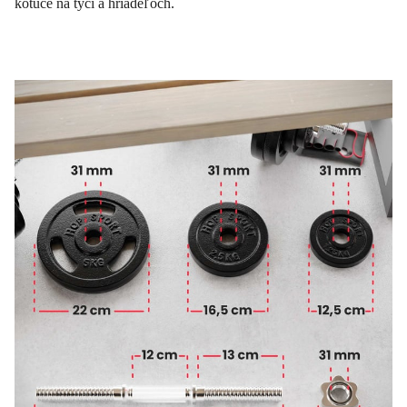
kotúče na tyči a hriadeľoch.