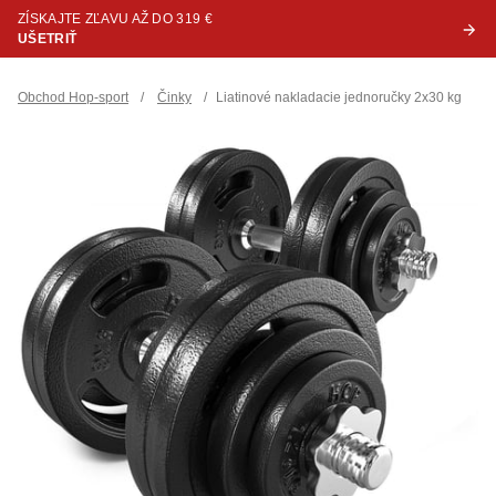
ZÍSKAJTE ZĽAVU AŽ DO 319 €
UŠETRIŤ
Obchod Hop-sport
/
Činky
/
Liatinové nakladacie jednoručky 2x30 kg