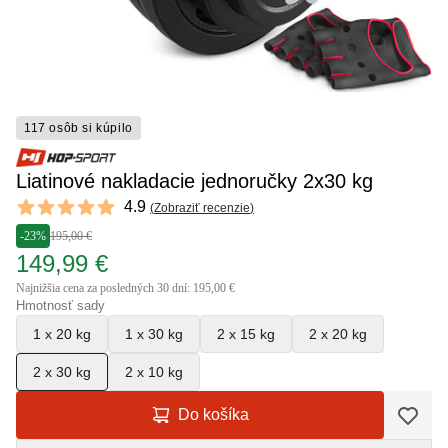
117 osôb si kúpilo
Liatinové nakladacie jednoručky 2x30 kg
Reviews
4.9
(
Zobraziť recenzie
)
4.9 out of 5 stars
-23%
195,00 €
149,99 €
Najnižšia cena za posledných 30 dní: 195,00 €
Hmotnosť sady
1 x 20 kg
1 x 30 kg
2 x 15 kg
2 x 20 kg
2 x 30 kg
2 x 10 kg
Do košíka