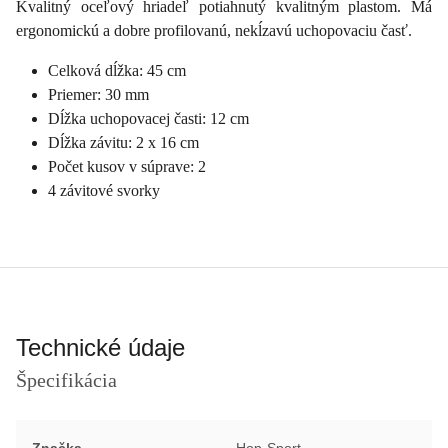
Kvalitný oceľový hriadeľ potiahnutý kvalitným plastom. Má
ergonomickú a dobre profilovanú, nekĺzavú uchopovaciu časť.
Celková dĺžka: 45 cm
Priemer: 30 mm
Dĺžka uchopovacej časti: 12 cm
Dĺžka závitu: 2 x 16 cm
Počet kusov v súprave: 2
4 závitové svorky
Technické údaje
Špecifikácia
Značka
Hop-Sport