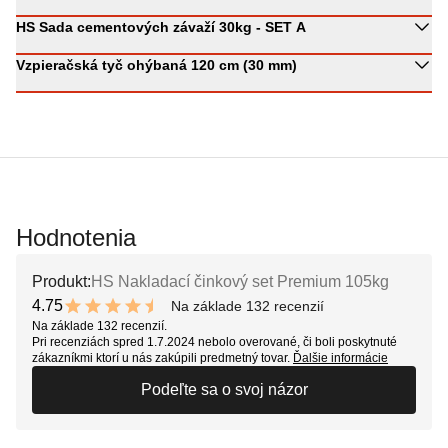
HS Sada cementových závaží 30kg - SET A
Vzpieračská tyč ohýbaná 120 cm (30 mm)
Hodnotenia
Produkt:
HS Nakladací činkový set Premium 105kg
4.75
Na základe 132 recenzií
9.5 out of 10 stars
Na základe 132 recenzií.
Pri recenziách spred 1.7.2024 nebolo overované, či boli poskytnuté
zákazníkmi ktorí u nás zakúpili predmetný tovar.
Ďalšie informácie
Podeľte sa o svoj názor