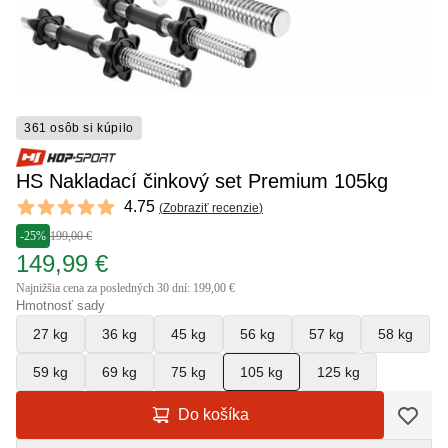
361 osôb si kúpilo
HS Nakladací činkový set Premium 105kg
Reviews
4.75
(
Zobraziť recenzie
)
4.75 out of 5 stars
-25%
199,00 €
149,99 €
Najnižšia cena za posledných 30 dní: 199,00 €
Hmotnosť sady
27 kg
36 kg
45 kg
56 kg
57 kg
58 kg
59 kg
69 kg
75 kg
105 kg
125 kg
Do košíka