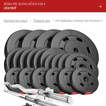
ZÍSKAJTE ZĽAVU AŽ DO 319 €
UŠETRIŤ
Obchod Hop-sport
/
Činkové sety
/
HS Nakladací činkový set Premium 10