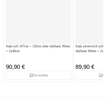
Sada tyčí 167cm + 120cm silne ohýbaná 30mm
Sada závitových tyčí 
+ 2x40cm
ohýbaná 30mm + 2x4
90,90 €
89,90 €
Do košíka
Do