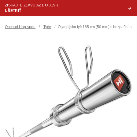
ZÍSKAJTE ZĽAVU AŽ DO 319 €
UŠETRIŤ
Obchod Hop-sport
/
Tyče
/
Olympijská tyč 165 cm (50 mm) s bezpečnostn