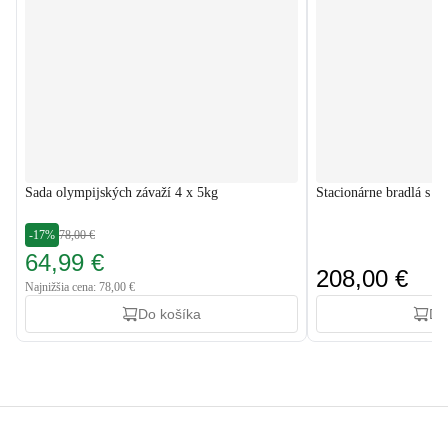
Sada olympijských závaží 4 x 5kg
Stacionárne bradlá s 
-17%
78,00 €
64,99 €
208,00 €
Najnižšia cena: 78,00 €
Do košíka
Do