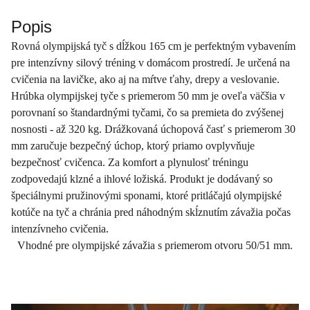
Popis
Rovná olympijská tyč s dĺžkou 165 cm je perfektným vybavením
pre intenzívny silový tréning v domácom prostredí. Je určená na
cvičenia na lavičke, ako aj na mŕtve ťahy, drepy a veslovanie.
Hrúbka olympijskej tyče s priemerom 50 mm je oveľa väčšia v
porovnaní so štandardnými tyčami, čo sa premieta do zvýšenej
nosnosti - až 320 kg. Drážkovaná úchopová časť s priemerom 30
mm zaručuje bezpečný úchop, ktorý priamo ovplyvňuje
bezpečnosť cvičenca. Za komfort a plynulosť tréningu
zodpovedajú klzné a ihlové ložiská. Produkt je dodávaný so
špeciálnymi pružinovými sponami, ktoré pritláčajú olympijské
kotúče na tyč a chránia pred náhodným skĺznutím závažia počas
intenzívneho cvičenia.
Vhodné pre olympijské závažia s priemerom otvoru 50/51 mm.