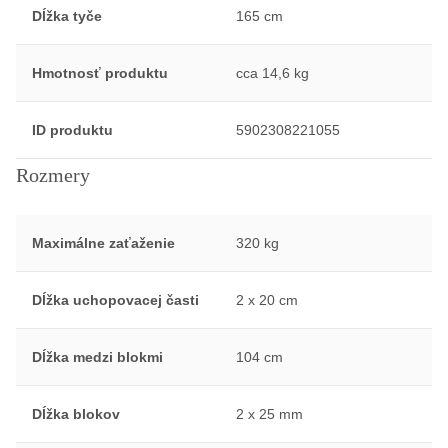
Dĺžka tyče
165 cm
Hmotnosť produktu
cca 14,6 kg
ID produktu
5902308221055
Rozmery
Maximálne zaťaženie
320 kg
Dĺžka uchopovacej časti
2 x 20 cm
Dĺžka medzi blokmi
104 cm
Dĺžka blokov
2 x 25 mm