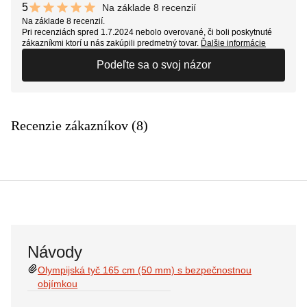
5
Na základe 8 recenzií
10 out of 10 stars
Na základe 8 recenzií.
Pri recenziách spred 1.7.2024 nebolo overované, či boli poskytnuté
zákazníkmi ktorí u nás zakúpili predmetný tovar.
Ďalšie informácie
Podeľte sa o svoj názor
Recenzie zákazníkov (8)
Návody
Olympijská tyč 165 cm (50 mm) s bezpečnostnou
objímkou