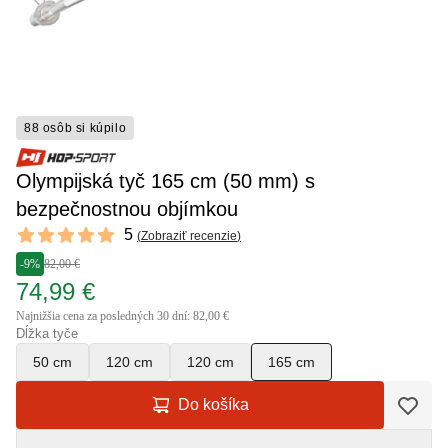
88 osôb si kúpilo
Olympijská tyč 165 cm (50 mm) s
bezpečnostnou objímkou
Reviews
5
(
Zobraziť recenzie
)
5 out of 5 stars
-9%
82,00 €
74,99 €
Najnižšia cena za posledných 30 dní: 82,00 €
Dĺžka tyče
50 cm
120 cm
120 cm
165 cm
Do košíka