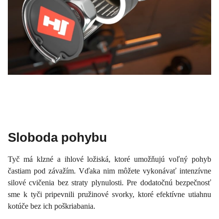
Sloboda pohybu
Tyč má klzné a ihlové ložiská, ktoré umožňujú voľný pohyb
častiam pod závažím. Vďaka nim môžete vykonávať intenzívne
silové cvičenia bez straty plynulosti. Pre dodatočnú bezpečnosť
sme k tyči pripevnili pružinové svorky, ktoré efektívne utiahnu
kotúče bez ich poškriabania.