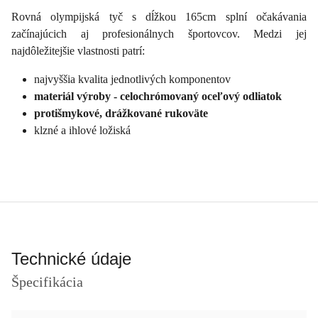
Rovná olympijská tyč s dĺžkou 165cm splní očakávania
začínajúcich aj profesionálnych športovcov. Medzi jej
najdôležitejšie vlastnosti patrí:
najvyššia kvalita jednotlivých komponentov
materiál výroby - celochrómovaný oceľový odliatok
protišmykové, drážkované rukoväte
klzné a ihlové ložiská
Technické údaje
Špecifikácia