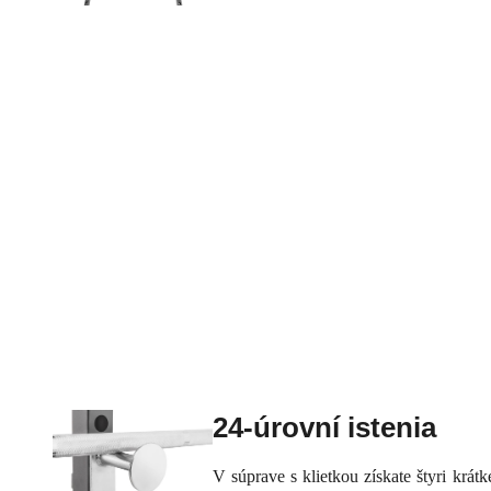
24-úrovní istenia
V súprave s klietkou získate štyri krá