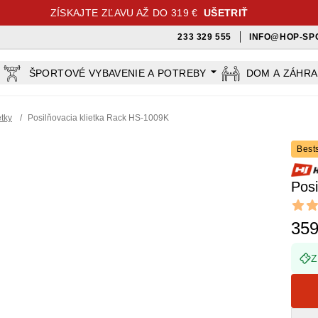
ZÍSKAJTE ZĽAVU AŽ DO 319 €
UŠETRIŤ
233 329 555
INFO@HOP-SP
ŠPORTOVÉ VYBAVENIE A POTREBY
DOM A ZÁHR
etky
/
Posilňovacia klietka Rack HS-1009K
Bests
Posi
Revi
5 out o
359
Z