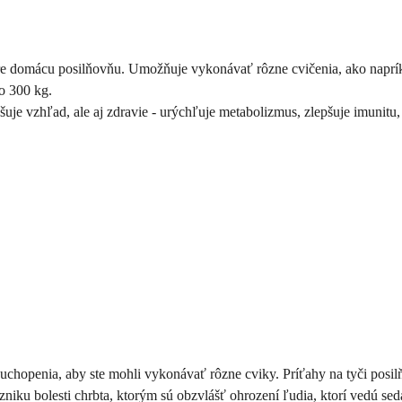
re domácu posilňovňu. Umožňuje vykonávať rôzne cvičenia, ako naprík
do 300 kg.
uje vzhľad, ale aj zdravie - urýchľuje metabolizmus, zlepšuje imunitu, 
hopenia, aby ste mohli vykonávať rôzne cviky. Príťahy na tyči posilň
niku bolesti chrbta, ktorým sú obzvlášť ohrození ľudia, ktorí vedú se