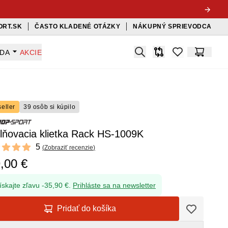
ORT.SK
ČASTO KLADENÉ OTÁZKY
NÁKUPNÝ SPRIEVODCA
Search
ADA
AKCIE
Porovnávač
items in favorit
Košík
eller
39 osôb si kúpilo
lňovacia klietka Rack HS-1009K
ews
5
(
Zobraziť recenzie
)
f 5 stars
,00 €
ískajte zľavu -35,90 €.
Prihláste sa na newsletter
Pridať do košíka