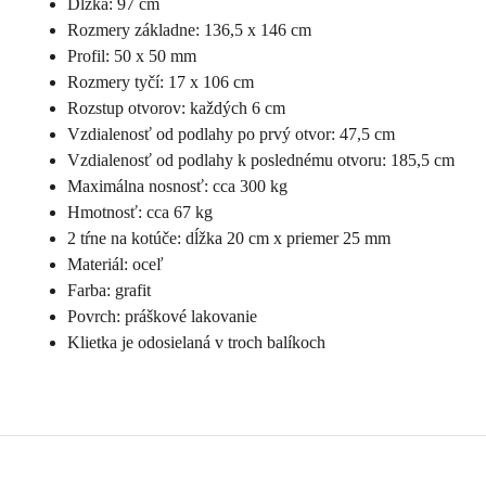
Dĺžka: 97 cm
Rozmery základne: 136,5 x 146 cm
Profil: 50 x 50 mm
Rozmery tyčí: 17 x 106 cm
Rozstup otvorov: každých 6 cm
Vzdialenosť od podlahy po prvý otvor: 47,5 cm
Vzdialenosť od podlahy k poslednému otvoru: 185,5 cm
Maximálna nosnosť: cca 300 kg
Hmotnosť: cca 67 kg
2 tŕne na kotúče: dĺžka 20 cm x priemer 25 mm
Materiál: oceľ
Farba: grafit
Povrch: práškové lakovanie
Klietka je odosielaná v troch balíkoch