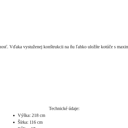
sť. Vďaka vystuženej konštrukcii na ňu ľahko uložíte kotúče s max
Technické údaje:
Výška: 218 cm
Šírka: 116 cm