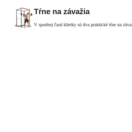
Tŕne na závažia
V spodnej časti klietky sú dva praktické tŕne na zá