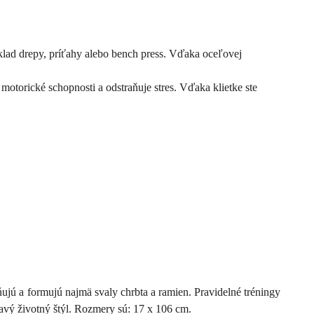
lad drepy, príťahy alebo bench press. Vďaka oceľovej
motorické schopnosti a odstraňuje stres. Vďaka klietke ste
ujú a formujú najmä svaly chrbta a ramien. Pravidelné tréningy
davý životný štýl. Rozmery sú: 17 x 106 cm.