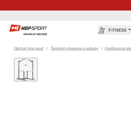
Hop-Sport.sk
FITNESS
OFICIÁLNY OBCHOD
Obchod Hop-sport
/
Športové vybavenie a potreby
/
Posilňovacie kli