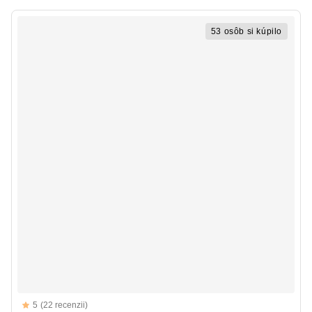
53 osôb si kúpilo
Reviews
5
(22 recenzii)
5 out of 5 stars