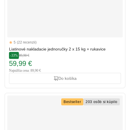
Reviews
5
(22 recenzii)
5 out of 5 stars
Liatinové nakladacie jednoručky 2 x 15 kg + rukavice
-33%
89,90 €
59,99 €
Najnižšia cena: 89,90 €
Do košíka
Bestseller
203 osôb si kúpilo