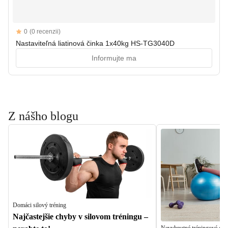
Reviews
0
(0 recenzii)
Nastaviteľná liatinová činka 1x40kg HS-TG3040D
Informujte ma
Z nášho blogu
Domáci silový tréning
Najčastejšie chyby v silovom tréningu –
Nevyhnutné tréningové dop