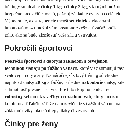
tréningy sú ideálne
činky 1 kg
a
činky 2 kg
, s ktorými možno
bezpečne precvičiť ramená, paže aj základné cviky na celé telo.
Výhodou je, ak si vyberiete menší
set činiek
s viacerými
hmotnosťami – umožní vám postupne zvyšovať záťaž podľa
toho, ako sa bude zlepšovať vaša sila a vytrvalosť.
Pokročilí športovci
Pokročilí športovci s dobrým základom a osvojenou
technikou siahajú po ťažších váhac
h, ktoré viac stimulujú rast
svalovej hmoty a sily. Na náročnejší silový tréning sú vhodné
napríklad
činky 20 kg
a ťažšie, prípadne
nakladacie činky
, kde
si hmotnosť presne nastavíte. Pre túto skupinu je ideálny
robustný set činiek s veľkým rozsahom váh
, ktorý umožní
kombinovať ľahšie záťaže na rozcvičenie s ťažšími váhami na
základné cviky, ako sú drepy, tlaky či veslovanie.
Činky pre ženy