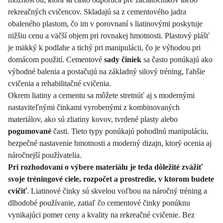
rekreačných cvičencov. Skladajú sa z cementového jadra
obaleného plastom, čo im v porovnaní s liatinovými poskytuje
nižšiu cenu a väčší objem pri rovnakej hmotnosti. Plastový plášť
je mäkký k podlahe a tichý pri manipulácii, čo je výhodou pri
domácom použití. Cementové
sady činiek
sa často ponúkajú ako
výhodné balenia a postačujú na základný silový tréning, ľahšie
cvičenia a rehabilitačné cvičenia.
Okrem liatiny a cementu sa môžete stretnúť aj s modernými
nastaviteľnými činkami vyrobenými z kombinovaných
materiálov, ako sú zliatiny kovov, tvrdené plasty alebo
pogumované
časti. Tieto typy ponúkajú pohodlnú manipuláciu,
bezpečné nastavenie hmotnosti a moderný dizajn, ktorý ocenia aj
náročnejší používatelia.
Pri rozhodovaní o výbere materiálu je teda dôležité zvážiť
svoje tréningové ciele, rozpočet a prostredie, v ktorom budete
cvičiť
. Liatinové činky sú skvelou voľbou na náročný tréning a
dlhodobé používanie, zatiaľ čo cementové činky ponúknu
vynikajúci pomer ceny a kvality na rekreačné cvičenie. Bez