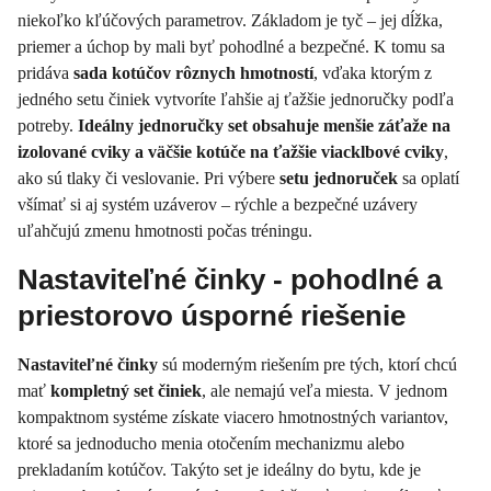
niekoľko kľúčových parametrov. Základom je tyč – jej dĺžka,
priemer a úchop by mali byť pohodlné a bezpečné. K tomu sa
pridáva
sada kotúčov rôznych hmotností
, vďaka ktorým z
jedného setu činiek vytvoríte ľahšie aj ťažšie jednoručky podľa
potreby.
Ideálny jednoručky set obsahuje menšie záťaže na
izolované cviky a väčšie kotúče na ťažšie viacklbové cviky
,
ako sú tlaky či veslovanie. Pri výbere
setu jednoruček
sa oplatí
všímať si aj systém uzáverov – rýchle a bezpečné uzávery
uľahčujú zmenu hmotnosti počas tréningu.
Nastaviteľné činky - pohodlné a
priestorovo úsporné riešenie
Nastaviteľné činky
sú moderným riešením pre tých, ktorí chcú
mať
kompletný set činiek
, ale nemajú veľa miesta. V jednom
kompaktnom systéme získate viacero hmotnostných variantov,
ktoré sa jednoducho menia otočením mechanizmu alebo
prekladaním kotúčov. Takýto set je ideálny do bytu, kde je