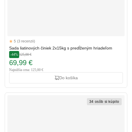
Reviews
5
(3 recenzii)
5 out of 5 stars
Sada liatinových činiek 2x15kg s predĺženým hriadeľom
-44%
125,00 €
69,99 €
Najnižšia cena: 125,00 €
Do košíka
34 osôb si kúpilo