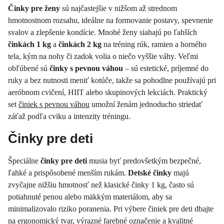
Činky pre ženy
sú najčastejšie v nižšom až strednom
hmotnostnom rozsahu, ideálne na formovanie postavy, spevnenie
svalov a zlepšenie kondície. Mnohé ženy siahajú po ľahších
činkách 1 kg
a
činkách 2 kg
na tréning rúk, ramien a horného
tela, kým na nohy či zadok volia o niečo vyššie váhy. Veľmi
obľúbené sú
činky s pevnou váhou
– sú estetické, príjemné do
ruky a bez nutnosti meniť kotúče, takže sa pohodlne používajú pri
aeróbnom cvičení, HIIT alebo skupinových lekciách. Praktický
set
činiek s pevnou váhou
umožní ženám jednoducho striedať
záťaž podľa cviku a intenzity tréningu.
Činky pre deti
Špeciálne
činky pre deti
musia byť predovšetkým bezpečné,
ľahké a prispôsobené menším rukám.
Detské činky
majú
zvyčajne nižšiu hmotnosť než klasické činky 1 kg, často sú
potiahnuté penou alebo mäkkým materiálom, aby sa
minimalizovalo riziko poranenia. Pri výbere činiek pre deti dbajte
na ergonomický tvar, výrazné farebné označenie a kvalitné