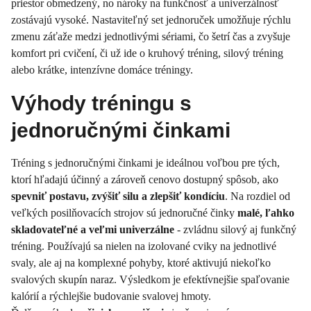
priestor obmedzený, no nároky na funkčnosť a univerzálnosť
zostávajú vysoké. Nastaviteľný set jednoruček umožňuje rýchlu
zmenu záťaže medzi jednotlivými sériami, čo šetrí čas a zvyšuje
komfort pri cvičení, či už ide o kruhový tréning, silový tréning
alebo krátke, intenzívne domáce tréningy.
Výhody tréningu s
jednoručnými činkami
Tréning s jednoručnými činkami je ideálnou voľbou pre tých,
ktorí hľadajú účinný a zároveň cenovo dostupný spôsob, ako
spevniť postavu, zvýšiť silu a zlepšiť kondíciu
. Na rozdiel od
veľkých posilňovacích strojov sú jednoručné činky
malé, ľahko
skladovateľné a veľmi univerzálne
- zvládnu silový aj funkčný
tréning. Používajú sa nielen na izolované cviky na jednotlivé
svaly, ale aj na komplexné pohyby, ktoré aktivujú niekoľko
svalových skupín naraz. Výsledkom je efektívnejšie spaľovanie
kalórií a rýchlejšie budovanie svalovej hmoty.