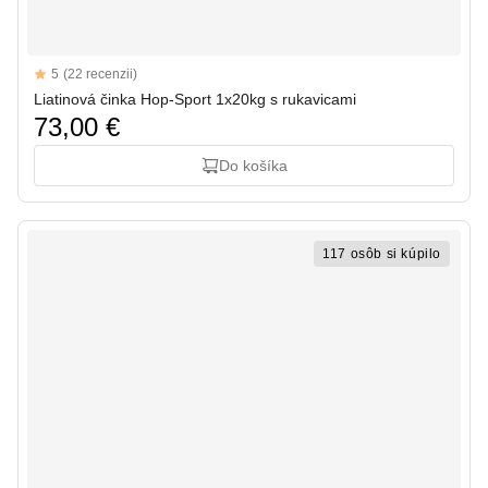
Reviews
5
(22 recenzii)
5 out of 5 stars
Liatinová činka Hop-Sport 1x20kg s rukavicami
73,00 €
Do košíka
117 osôb si kúpilo