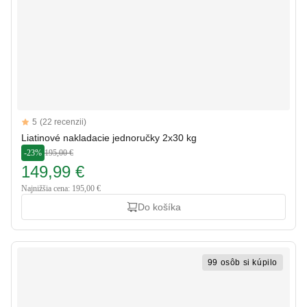
Reviews
5
(22 recenzii)
5 out of 5 stars
Liatinové nakladacie jednoručky 2x30 kg
-23%
195,00 €
149,99 €
Najnižšia cena: 195,00 €
Do košíka
99 osôb si kúpilo