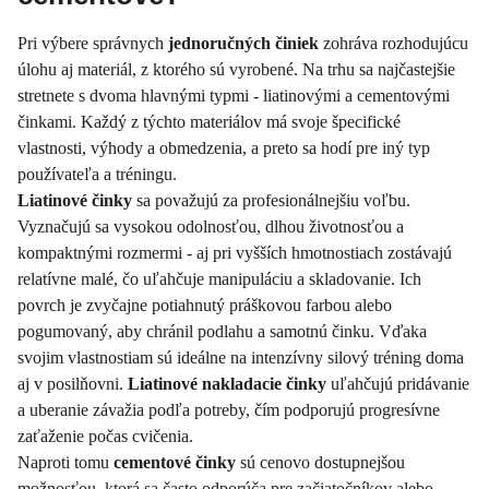
Pri výbere správnych
jednoručných činiek
zohráva rozhodujúcu
úlohu aj materiál, z ktorého sú vyrobené. Na trhu sa najčastejšie
stretnete s dvoma hlavnými typmi - liatinovými a cementovými
činkami. Každý z týchto materiálov má svoje špecifické
vlastnosti, výhody a obmedzenia, a preto sa hodí pre iný typ
používateľa a tréningu.
Liatinové činky
sa považujú za profesionálnejšiu voľbu.
Vyznačujú sa vysokou odolnosťou, dlhou životnosťou a
kompaktnými rozmermi - aj pri vyšších hmotnostiach zostávajú
relatívne malé, čo uľahčuje manipuláciu a skladovanie. Ich
povrch je zvyčajne potiahnutý práškovou farbou alebo
pogumovaný, aby chránil podlahu a samotnú činku. Vďaka
svojim vlastnostiam sú ideálne na intenzívny silový tréning doma
aj v posilňovni.
Liatinové nakladacie činky
uľahčujú pridávanie
a uberanie závažia podľa potreby, čím podporujú progresívne
zaťaženie počas cvičenia.
Naproti tomu
cementové činky
sú cenovo dostupnejšou
možnosťou, ktorá sa často odporúča pre začiatočníkov alebo