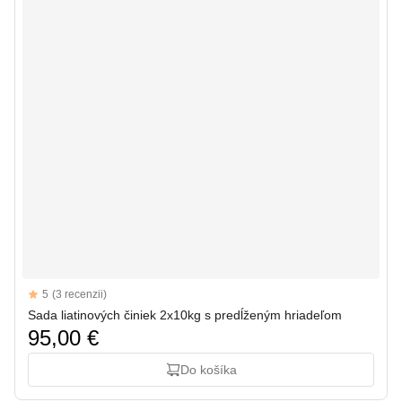
Reviews
5
(3 recenzii)
5 out of 5 stars
Sada liatinových činiek 2x10kg s predĺženým hriadeľom
95,00 €
Do košíka