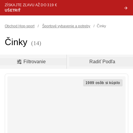
ZÍSKAJTE ZĽAVU AŽ DO 319 €
UŠETRIŤ
Obchod Hop-sport
/
Športové vybavenie a potreby
/
Činky
Činky
(14)
oduct filters
Filtrovanie
Radiť Podľa
1989 osôb si kúpilo