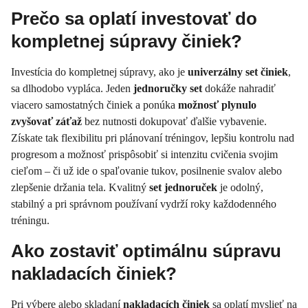
Prečo sa oplatí investovať do
kompletnej súpravy činiek?
Investícia do kompletnej súpravy, ako je
univerzálny set činiek
,
sa dlhodobo vypláca. Jeden
jednoručky set
dokáže nahradiť
viacero samostatných činiek a ponúka
možnosť plynulo
zvyšovať záťaž
bez nutnosti dokupovať ďalšie vybavenie.
Získate tak flexibilitu pri plánovaní tréningov, lepšiu kontrolu nad
progresom a možnosť prispôsobiť si intenzitu cvičenia svojim
cieľom – či už ide o spaľovanie tukov, posilnenie svalov alebo
zlepšenie držania tela. Kvalitný
set jednoruček
je odolný,
stabilný a pri správnom používaní vydrží roky každodenného
tréningu.
Ako zostaviť optimálnu súpravu
nakladacích činiek?
Pri výbere alebo skladaní
nakladacích činiek
sa oplatí myslieť na