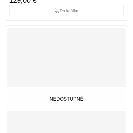
129,00 €
Do košíka
NEDOSTUPNÉ
NEDOSTUPNÉ