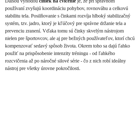
Ďalšou výhodou
činiek na cvičenie
je, že pri správnom
používaní zvyšujú koordináciu pohybov, rovnováhu a celkovú
stabilitu tela. Posilňovanie s činkami rozvíja hlboký stabilizačný
systém, tzv. jadro, ktorý je kľúčový pre správne držanie tela a
prevenciu zranení. Vďaka tomu sú činky skvelým nástrojom
nielen pre športovcov, ale aj pre bežných používateľov, ktorí chcú
kompenzovať sedavý spôsob života. Okrem toho sa dajú ľahko
použiť na prispôsobenie intenzity tréningu - od ľahkého
rozcvičenia až po náročné silové série - čo z nich robí ideálny
nástroj pre všetky úrovne pokročilosti.