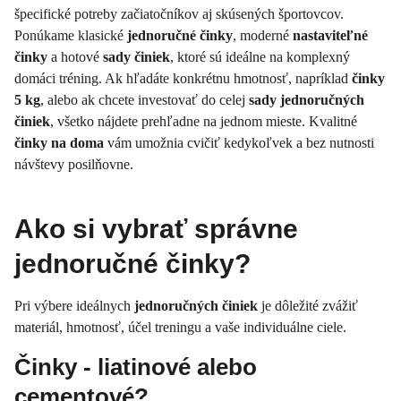
špecifické potreby začiatočníkov aj skúsených športovcov.
Ponúkame klasické
jednoručné činky
, moderné
nastaviteľné
činky
a hotové
sady činiek
, ktoré sú ideálne na komplexný
domáci tréning. Ak hľadáte konkrétnu hmotnosť, napríklad
činky
5 kg
, alebo ak chcete investovať do celej
sady jednoručných
činiek
, všetko nájdete prehľadne na jednom mieste. Kvalitné
činky na doma
vám umožnia cvičiť kedykoľvek a bez nutnosti
návštevy posilňovne.
Ako si vybrať správne
jednoručné činky?
Pri výbere ideálnych
jednoručných činiek
je dôležité zvážiť
materiál, hmotnosť, účel treningu a vaše individuálne ciele.
Činky - liatinové alebo
cementové?