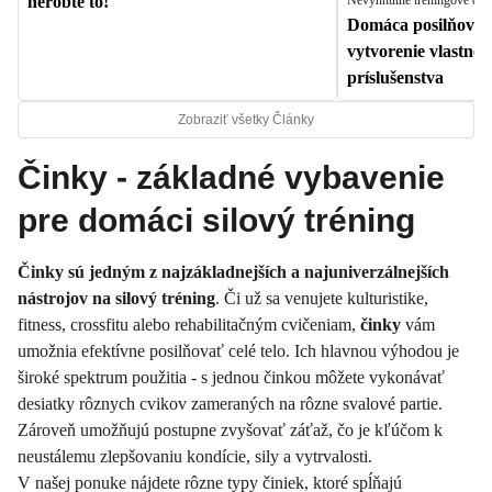
nerobte to!
Domáca posilňovňa
vytvorenie vlastné
príslušenstva
Zobraziť všetky Články
Činky - základné vybavenie
pre domáci silový tréning
Činky sú jedným z najzákladnejších a najuniverzálnejších
nástrojov na silový tréning
. Či už sa venujete kulturistike,
fitness, crossfitu alebo rehabilitačným cvičeniam,
činky
vám
umožnia efektívne posilňovať celé telo. Ich hlavnou výhodou je
široké spektrum použitia - s jednou činkou môžete vykonávať
desiatky rôznych cvikov zameraných na rôzne svalové partie.
Zároveň umožňujú postupne zvyšovať záťaž, čo je kľúčom k
neustálemu zlepšovaniu kondície, sily a vytrvalosti.
V našej ponuke nájdete rôzne typy činiek, ktoré spĺňajú