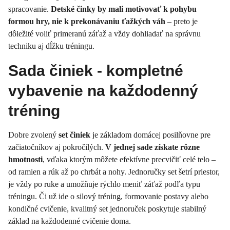
spracovanie.
Detské činky by mali motivovať k pohybu
formou hry, nie k prekonávaniu ťažkých váh
– preto je
dôležité voliť primeranú záťaž a vždy dohliadať na správnu
techniku aj dĺžku tréningu.
Sada činiek - kompletné
vybavenie na každodenný
tréning
Dobre zvolený
set činiek
je základom domácej posilňovne pre
začiatočníkov aj pokročilých.
V jednej sade získate rôzne
hmotnosti
, vďaka ktorým môžete efektívne precvičiť celé telo –
od ramien a rúk až po chrbát a nohy. Jednoručky set šetrí priestor,
je vždy po ruke a umožňuje rýchlo meniť záťaž podľa typu
tréningu. Či už ide o silový tréning, formovanie postavy alebo
kondičné cvičenie, kvalitný set jednoruček poskytuje stabilný
základ na každodenné cvičenie doma.