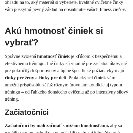
ohľadu na to, aký materiál si vyberiete, kvalitné cvičebné činky
vám poskytnú pevný základ na dosiahnutie vašich fitness cieľov.
Akú hmotnosť činiek si
vybrať?
Správne zvolená
hmotnosť činiek
je kľúčom k bezpečnému a
efektívnemu tréningu. Iné činky sú vhodné pre začiatočníkov, iné
pre pokročilých športovcov a úplne špecifické požiadavky majú
činky pre ženy
a
činky pre deti
. Praktický
set činiek
vám
umožní prispôsobiť záťaž rôznym úrovniam kondície aj typom
tréningu – od ľahkého domáceho cvičenia až po intenzívny silový
tréning.
Začiatočníci
Začiatočníci by mali začínať s nižšími hmotnosťami,
aby sa
naučili správnu techniku a nepreťažili svaly ani kĺby. Na prvé