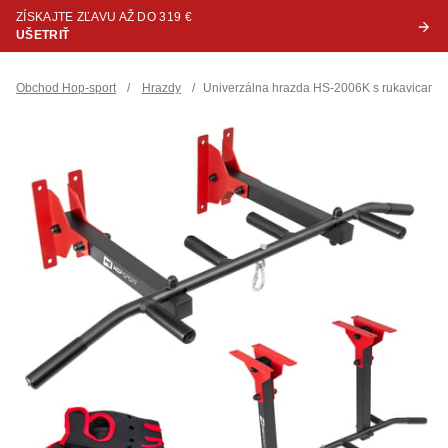
ZÍSKAJTE ZĽAVU AŽ DO 319 €
UŠETRIŤ
Obchod Hop-sport
/
Hrazdy
/
Univerzálna hrazda HS-2006K s rukavicami