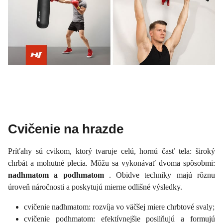
Cvičenie na hrazde
Príťahy sú cvikom, ktorý tvaruje celú, hornú časť tela: široký
chrbát a mohutné plecia. Môžu sa vykonávať dvoma spôsobmi:
nadhmatom a podhmatom
. Obidve techniky majú rôznu
úroveň náročnosti a poskytujú mierne odlišné výsledky.
cvičenie nadhmatom: rozvíja vo väčšej miere chrbtové svaly;
cvičenie podhmatom: efektívnejšie posilňujú a formujú