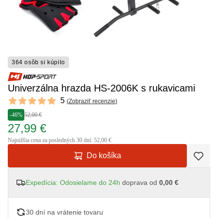
364 osôb si kúpilo
Univerzálna hrazda HS-2006K s rukavicami
Reviews
5
(
Zobraziť recenzie
)
5 out of 5 stars
-46%
52,00 €
27,99 €
Najnižšia cena za posledných 30 dní: 52,00 €
Do košíka
Expedícia: Odosielame do 24h
doprava od
0,00 €
30 dní na vrátenie tovaru