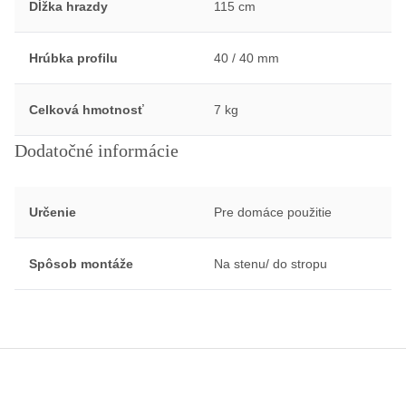
Dĺžka hrazdy
115 cm
Hrúbka profilu
40 / 40 mm
Celková hmotnosť
7 kg
Dodatočné informácie
Určenie
Pre domáce použitie
Spôsob montáže
Na stenu/ do stropu