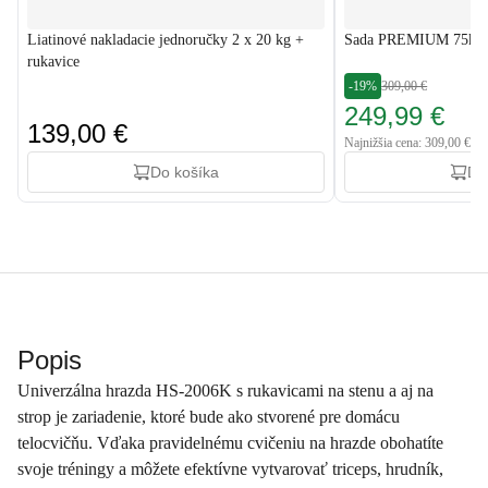
Liatinové nakladacie jednoručky 2 x 20 kg +
Sada PREMIUM 75kg s
rukavice
-19%
309,00 €
249,99 €
139,00 €
Najnižšia cena: 309,00 €
Do košíka
Do
Popis
Univerzálna hrazda HS-2006K s rukavicami na stenu a aj na
strop je zariadenie, ktoré bude ako stvorené pre domácu
telocvičňu. Vďaka pravidelnému cvičeniu na hrazde obohatíte
svoje tréningy a môžete efektívne vytvarovať triceps, hrudník,