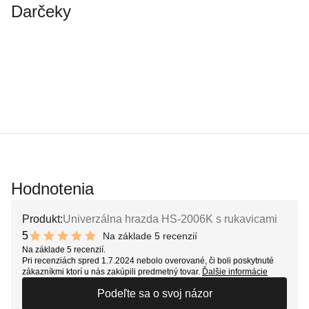
Darčeky
Hodnotenia
Produkt:
Univerzálna hrazda HS-2006K s rukavicami
5
Na základe 5 recenzií
10 out of 10 stars
Na základe 5 recenzií.
Pri recenziách spred 1.7.2024 nebolo overované, či boli poskytnuté
zákazníkmi ktorí u nás zakúpili predmetný tovar.
Ďalšie informácie
Podeľte sa o svoj názor