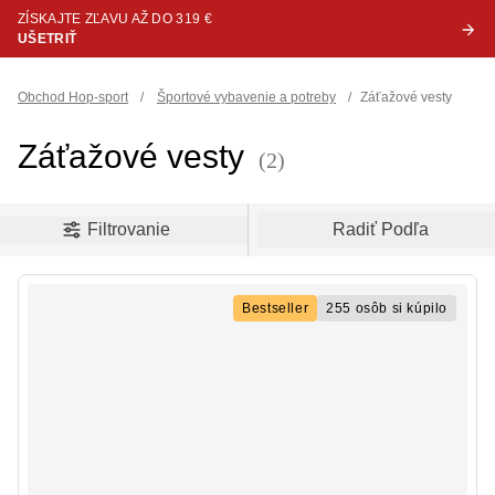
ZÍSKAJTE ZĽAVU AŽ DO 319 €
UŠETRIŤ
Obchod Hop-sport
/
Športové vybavenie a potreby
/
Záťažové vesty
Záťažové vesty
(2)
oduct filters
Filtrovanie
Radiť Podľa
Bestseller
255 osôb si kúpilo