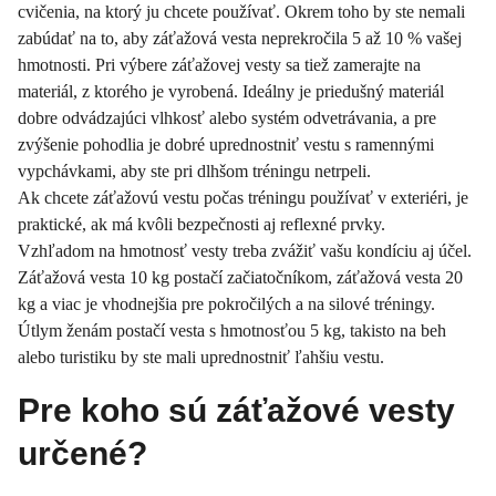
cvičenia, na ktorý ju chcete používať. Okrem toho by ste nemali
zabúdať na to, aby záťažová vesta neprekročila 5 až 10 % vašej
hmotnosti. Pri výbere záťažovej vesty sa tiež zamerajte na
materiál, z ktorého je vyrobená. Ideálny je priedušný materiál
dobre odvádzajúci vlhkosť alebo systém odvetrávania, a pre
zvýšenie pohodlia je dobré uprednostniť vestu s ramennými
vypchávkami, aby ste pri dlhšom tréningu netrpeli.
Ak chcete záťažovú vestu počas tréningu používať v exteriéri, je
praktické, ak má kvôli bezpečnosti aj reflexné prvky.
Vzhľadom na hmotnosť vesty treba zvážiť vašu kondíciu aj účel.
Záťažová vesta 10 kg postačí začiatočníkom, záťažová vesta 20
kg a viac je vhodnejšia pre pokročilých a na silové tréningy.
Útlym ženám postačí vesta s hmotnosťou 5 kg, takisto na beh
alebo turistiku by ste mali uprednostniť ľahšiu vestu.
Pre koho sú záťažové vesty
určené?