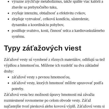
výrazne zrýchľuje metabolizmus, takže spálite viac kalórií a
zbavíte sa prebytočného tuku,
zvyšuje intenzitu, obtiažnosť a efektivitu cvikov,
zlepšuje vytrvalosť, celkovú kondíciu, sústredenie,
dynamiku a koordináciu pohybov,
posilňuje svalstvo, kosti, činnosť srdca a kardiovaskulárneho
systému.
Typy záťažových viest
Záťažové vesty sú vyrobené z rôznych materiálov, odlišujú sa tiež
výplňou a hmotnosťou. Môžeme ich rozdeliť na dva základné
druhy:
záťažové vesty s pevnou hmotnosťou,
záťažové vesty, ktorých hmotnosť môžete upravovať podľa
potreby.
Záťažová vesta bez možnosti úpravy hmotnosti má závažia
rozmiestnené rovnomerne po celom obvode vesty. Záťaž
najčastejšie tvorí piesková alebo kovová výplň. Záťažovú vestu si