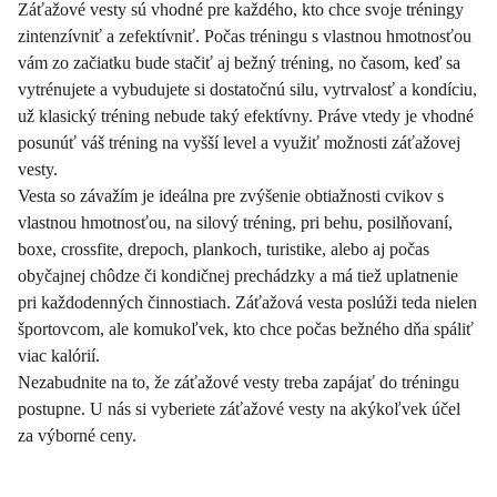
Záťažové vesty sú vhodné pre každého, kto chce svoje tréningy
zintenzívniť a zefektívniť. Počas tréningu s vlastnou hmotnosťou
vám zo začiatku bude stačiť aj bežný tréning, no časom, keď sa
vytrénujete a vybudujete si dostatočnú silu, vytrvalosť a kondíciu,
už klasický tréning nebude taký efektívny. Práve vtedy je vhodné
posunúť váš tréning na vyšší level a využiť možnosti záťažovej
vesty.
Vesta so závažím je ideálna pre zvýšenie obtiažnosti cvikov s
vlastnou hmotnosťou, na silový tréning, pri behu, posilňovaní,
boxe, crossfite, drepoch, plankoch, turistike, alebo aj počas
obyčajnej chôdze či kondičnej prechádzky a má tiež uplatnenie
pri každodenných činnostiach. Záťažová vesta poslúži teda nielen
športovcom, ale komukoľvek, kto chce počas bežného dňa spáliť
viac kalórií.
Nezabudnite na to, že záťažové vesty treba zapájať do tréningu
postupne. U nás si vyberiete záťažové vesty na akýkoľvek účel
za výborné ceny.