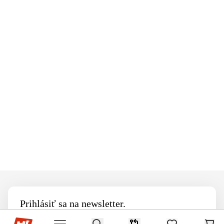
Footer
Prihlásiť sa na newsletter.
Hop-Sport.sk
Aktivovať najnižšie ceny
Search