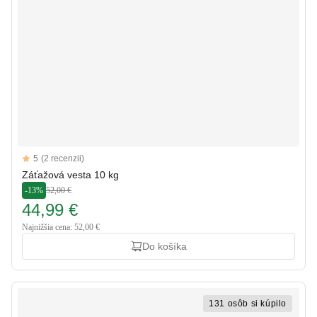
Reviews
5
(2 recenzii)
5 out of 5 stars
Záťažová vesta 10 kg
-13%
52,00 €
44,99 €
Najnižšia cena: 52,00 €
Do košíka
131 osôb si kúpilo