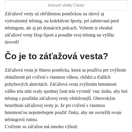
Zobraziť všetky Články
Záťažové vesty sú obľúbenou pomôckou na silový aj
vytrvalostný tréning, na kolektívne športy, pri zahrievaní pred
tréningom, ale aj pri domácich prácach. Vyberte si vhodné
záťažové vesty Hop-Sport a posuňte svoj tréning na vyššiu
úroveň!
Čo je to záťažová vesta?
Záťažová vesta je fitness pomôcka, ktorá sa používa pre zvýšenie
obtiažnosti pri cvičení s vlastnou váhou, chôdzi a ďalších
pohybových aktivitách. Záťažová vesta zvýšením hmotnosti
vášho tela núti svaly spodnej časti tela vyvinúť viac úsilia, aby bol
tréning s použitím záťažovej vesty efektívnejší. Obrovským
benefitom záťažovej vesty je, že pri cvičení s vlastnou
hmotnosťou nepotrebujete použiť činky, aby ste osviežili svoju
tréningovú rutinu.
Cvičenie so záťažou má mnoho výhod: