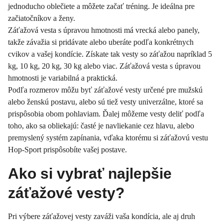
jednoducho oblečiete a môžete začať tréning. Je ideálna pre
začiatočníkov a ženy.
Záťažová vesta s úpravou hmotnosti má vrecká alebo panely,
takže závažia si pridávate alebo uberáte podľa konkrétnych
cvikov a vašej kondície. Získate tak vesty so záťažou napríklad 5
kg, 10 kg, 20 kg, 30 kg alebo viac. Záťažová vesta s úpravou
hmotnosti je variabilná a praktická.
Podľa rozmerov môžu byť záťažové vesty určené pre mužskú
alebo ženskú postavu, alebo sú tiež vesty univerzálne, ktoré sa
prispôsobia obom pohlaviam. Ďalej môžeme vesty deliť podľa
toho, ako sa obliekajú: časté je navliekanie cez hlavu, alebo
premyslený systém zapínania, vďaka ktorému si záťažovú vestu
Hop-Sport prispôsobíte vašej postave.
Ako si vybrať najlepšie
záťažové vesty?
Pri výbere záťažovej vesty zaváži vaša kondícia, ale aj druh