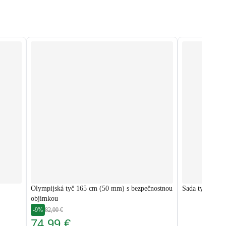
Olympijská tyč 165 cm (50 mm) s bezpečnostnou
Sada tyčí 167
objímkou
-9%
82,00 €
74,99 €