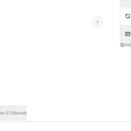
Pri
nia
(17)
Návody