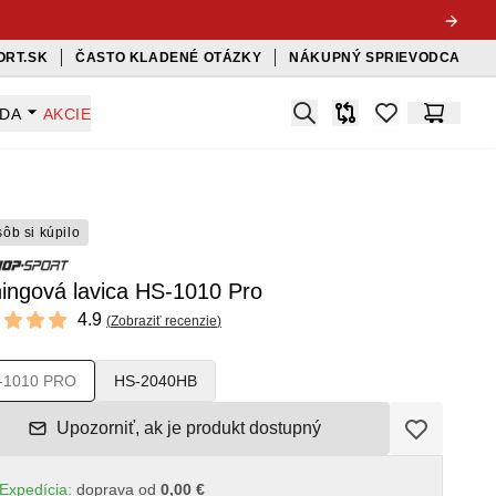
ORT.SK
ČASTO KLADENÉ OTÁZKY
NÁKUPNÝ SPRIEVODCA
Search
ADA
AKCIE
Porovnávač
items in favorit
Košík
sôb si kúpilo
ingová lavica HS-1010 Pro
ews
4.9
(
Zobraziť recenzie
)
 of 5 stars
-1010 PRO
HS-2040HB
Upozorniť, ak je produkt dostupný
Expedícia:
doprava od
0,00 €