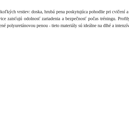
ekoľkých vrstiev: doska, hrubá pena poskytujúca pohodlie pri cvičení 
vice zaisťujú odolnosť zariadenia a bezpečnosť počas tréningu. Profi
 polyuretánovou penou - tieto materiály sú ideálne na dlhé a intenzív