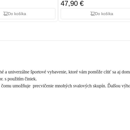
47,90 €
Do košíka
Do košíka
 a univerzálne športové vybavenie, ktoré vám pomôže cítiť sa aj doma
. s použitím činiek.
 čomu umožňuje precvičenie mnohých svalových skupín. Ďalšou výhod