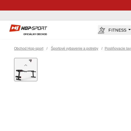
Hop-Sport.sk
FITNESS
OFICIÁLNY OBCHOD
Obchod Hop-sport
/
Športové vybavenie a potreby
/
Posilňovacie lav