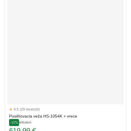
Reviews
4.5
(20 recenzii)
4.5 out of 5 stars
Posilňovacia veža HS-1054K + vrece
-11%
699,00 €
619,99 €