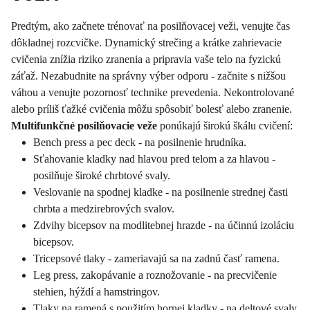
Predtým, ako začnete trénovať na posilňovacej veži, venujte čas
dôkladnej rozcvičke. Dynamický strečing a krátke zahrievacie
cvičenia znížia riziko zranenia a pripravia vaše telo na fyzickú
záťaž. Nezabudnite na správny výber odporu - začnite s nižšou
váhou a venujte pozornosť technike prevedenia. Nekontrolované
alebo príliš ťažké cvičenia môžu spôsobiť bolesť alebo zranenie.
Multifunkčné posilňovacie veže
ponúkajú širokú škálu cvičení:
Bench press a pec deck - na posilnenie hrudníka.
Sťahovanie kladky nad hlavou pred telom a za hlavou -
posilňuje široké chrbtové svaly.
Veslovanie na spodnej kladke - na posilnenie strednej časti
chrbta a medzirebrových svalov.
Zdvihy bicepsov na modlitebnej hrazde - na účinnú izoláciu
bicepsov.
Tricepsové tlaky - zameriavajú sa na zadnú časť ramena.
Leg press, zakopávanie a roznožovanie - na precvičenie
stehien, hýždí a hamstringov.
Tlaky na ramená s použitím hornej kladky - na deltové svaly.