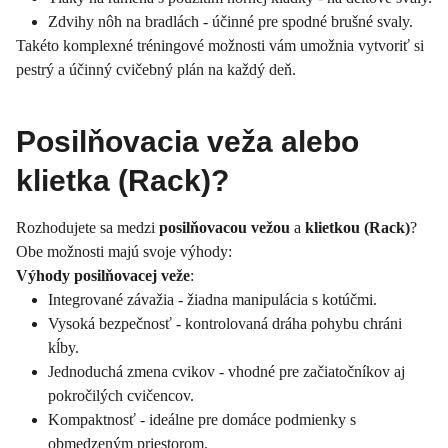
Zdvihy nôh na bradlách - účinné pre spodné brušné svaly.
Takéto komplexné tréningové možnosti vám umožnia vytvoriť si
pestrý a účinný cvičebný plán na každý deň.
Posilňovacia veža alebo
klietka (Rack)?
Rozhodujete sa medzi
posilňovacou vežou
a
klietkou (Rack)
?
Obe možnosti majú svoje výhody:
Výhody posilňovacej veže
:
Integrované závažia - žiadna manipulácia s kotúčmi.
Vysoká bezpečnosť - kontrolovaná dráha pohybu chráni
kĺby.
Jednoduchá zmena cvikov - vhodné pre začiatočníkov aj
pokročilých cvičencov.
Kompaktnosť - ideálne pre domáce podmienky s
obmedzeným priestorom.