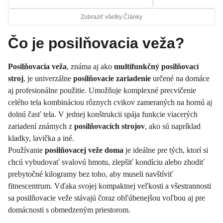
Zobraziť všetky Články
Čo je posilňovacia veža?
Posilňovacia veža
, známa aj ako
multifunkčný posilňovací
stroj
, je univerzálne
posilňovacie zariadenie
určené na domáce
aj profesionálne použitie. Umožňuje komplexné precvičenie
celého tela kombináciou rôznych cvikov zameraných na hornú aj
dolnú časť tela. V jednej konštrukcii spája funkcie viacerých
zariadení známych z
posilňovacích strojov
, ako sú napríklad
kladky, lavička a iné.
Používanie
posilňovacej veže doma
je ideálne pre tých, ktorí si
chcú vybudovať svalovú hmotu, zlepšiť kondíciu alebo zhodiť
prebytočné kilogramy bez toho, aby museli navštíviť
fitnescentrum. Vďaka svojej kompaktnej veľkosti a všestrannosti
sa posilňovacie veže stávajú čoraz obľúbenejšou voľbou aj pre
domácnosti s obmedzeným priestorom.