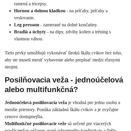
ramená a tricepsy.
Hornou a dolnou kladkou
- na príťahy, príťahy a
veslovanie.
Leg pressom
- zamerané na dolné končatiny.
Bradlá a úchyty
- na dipy, zdvihy kolien a tréning s
vlastnou váhou.
Tieto prvky umožňujú vykonávať širokú škálu cvikov bez toho,
aby ste museli meniť vybavenie alebo prepínať medzi rôznymi
strojmi.
Posilňovacia veža - jednoúčelová
alebo multifunkčná?
Jednoúčelová posilňovacia veža
je vhodná pre jednu osobu a
menšie priestory. Ponúka základnú škálu cvikov a je zvyčajne
cenovo dostupnejšia.
Multifunkčné posilňovacie veže
sú určené pre viacerých
používateľov súčasne, majú robustnejšiu konštrukciu a širšiu