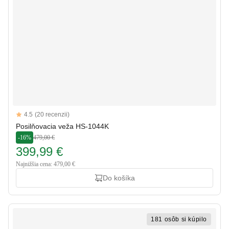
Reviews
4.5
(20 recenzii)
4.5 out of 5 stars
Posilňovacia veža HS-1044K
-16%
479,00 €
399,99 €
Najnižšia cena: 479,00 €
Do košíka
181 osôb si kúpilo