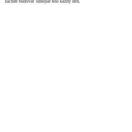
začnite budovať silnejšie telo každý deň.