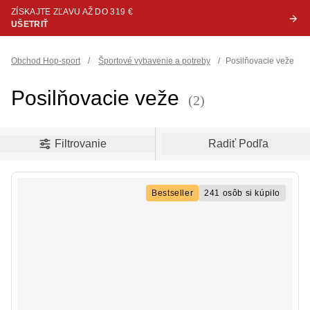
ZÍSKAJTE ZĽAVU AŽ DO 319 €
UŠETRIŤ
Obchod Hop-sport
/
Športové vybavenie a potreby
/
Posilňovacie veže
Posilňovacie veže
(2)
oduct filters
Filtrovanie
Radiť Podľa
Bestseller
241 osôb si kúpilo