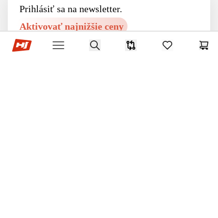
Prihlásiť sa na newsletter.
Aktivovať najnižšie ceny
Hop-Sport.sk
Search
Zaregistrovať
Porovnávač
items in favorite
Koší
Open menu
sa
Prečítal som si a súhlasím s
pravidlami ochrany osobných údajov
a
obchodnými podmienkami
Infolinka
Pondelok - Piatok 07:00 - 15:00
233 329 555
info@hop-sport.sk
Odstúpiť od zmluvy tu