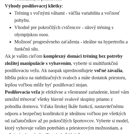
Výhody posilňovacej klietky
:
Tréning s voľnými váhami - väčšia variabilita a voľnosť
pohybu.
Vhodné pre pokročilých cvičencov - silový tréning s
olympijskou osou.
Možnosť progresívneho zaťaženia - ideálne na hypertrofiu a
funkčnú silu.
Ak je vaším cieľom
komplexný domáci tréning
bez potreby
zložitej manipulácie s vybavením
, vyberte si multifunkčnú
posilňovaciu vežu. Ak naopak uprednostňujete
voľné závažia
,
hlbšiu prácu na stabilizačných svaloch a máte dostatok priestoru,
lepšou voľbou môže byť posilňovací stojan.
Posilňovacia veža
je efektívne a všestranné zariadenie, ktoré vám
umožní trénovať všetky hlavné svalové skupiny priamo z
pohodlia domova. Vďaka širokej škále funkcií, nastaviteľnému
odporu a bezpečnej konštrukcii je ideálnou voľbou pre všetkých
od začiatočníkov až po pokročilých športovcov. Vyberte si model,
ktorý vyhovuje vašim potrebám a priestorovým možnostiam, a