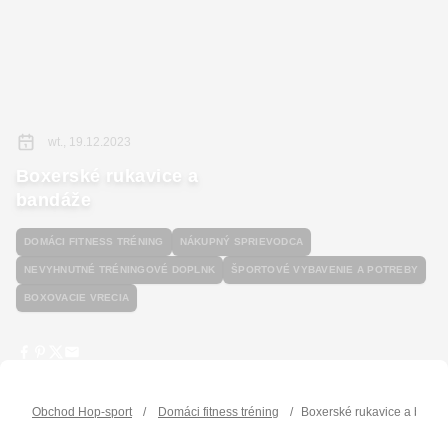
wt., 19.12.2023
Boxerské rukavice a
bandáže
DOMÁCI FITNESS TRÉNING
NÁKUPNÝ SPRIEVODCA
NEVYHNUTNÉ TRÉNINGOVÉ DOPLNK
ŠPORTOVÉ VYBAVENIE A POTREBY
BOXOVACIE VRECIA
Obchod Hop-sport
/
Domáci fitness tréning
/
Boxerské rukavice a band