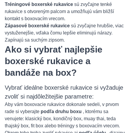
Tréningové boxerské rukavice
sú zvyčajne tenké
rukavice s otvoreným palcom a umožňujú vám bližší
kontakt s boxovacím vrecom.
Zápasové boxerské rukavice
sú zvyčajne hrubšie, viac
vystuženejšie, vďaka čomu lepšie eliminujú nárazy.
Zapínajú sa suchým zipsom.
Ako si vybrať najlepšie
boxerské rukavice a
bandáže na box?
Vybrať ideálne boxerské rukavice si vyžaduje
zvoliť si najdôležitejšie parametre:
Aby vám boxovacie rukavice dokonale sedeli, v prvom
rade si vyberajte
podľa druhu boxu
, ktorému sa
venujete: klasický box, kondičný box, muay thai, teda
thajský box, fit box alebo tréningy s boxovacím vrecom.
Okrem toho treba zvoliť rukavice aj
podľa účelu
, dizajnu