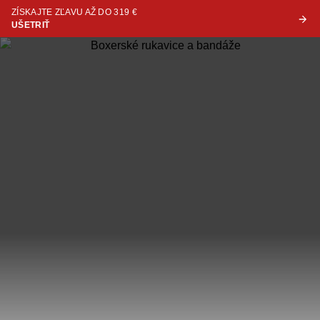
ZÍSKAJTE ZĽAVU AŽ DO 319 €
UŠETRIŤ