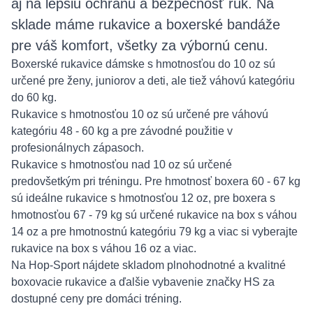
aj na lepšiu ochranu a bezpečnosť rúk. Na
sklade máme rukavice a boxerské bandáže
pre váš komfort, všetky za výbornú cenu.
Boxerské rukavice dámske s hmotnosťou do 10 oz sú
určené pre ženy, juniorov a deti, ale tiež váhovú kategóriu
do 60 kg.
Rukavice s hmotnosťou 10 oz sú určené pre váhovú
kategóriu 48 - 60 kg a pre závodné použitie v
profesionálnych zápasoch.
Rukavice s hmotnosťou nad 10 oz sú určené
predovšetkým pri tréningu. Pre hmotnosť boxera 60 - 67 kg
sú ideálne rukavice s hmotnosťou 12 oz, pre boxera s
hmotnosťou 67 - 79 kg sú určené rukavice na box s váhou
14 oz a pre hmotnostnú kategóriu 79 kg a viac si vyberajte
rukavice na box s váhou 16 oz a viac.
Na Hop-Sport nájdete skladom plnohodnotné a kvalitné
boxovacie rukavice a ďalšie vybavenie značky HS za
dostupné ceny pre domáci tréning.