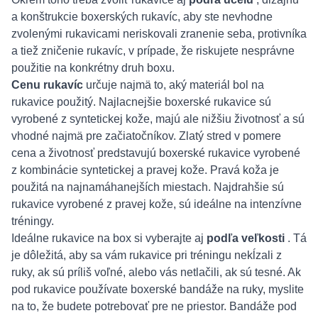
a konštrukcie boxerských rukavíc, aby ste nevhodne
zvolenými rukavicami neriskovali zranenie seba, protivníka
a tiež zničenie rukavíc, v prípade, že riskujete nesprávne
použitie na konkrétny druh boxu.
Cenu rukavíc
určuje najmä to, aký materiál bol na
rukavice použitý. Najlacnejšie boxerské rukavice sú
vyrobené z syntetickej kože, majú ale nižšiu životnosť a sú
vhodné najmä pre začiatočníkov. Zlatý stred v pomere
cena a životnosť predstavujú boxerské rukavice vyrobené
z kombinácie syntetickej a pravej kože. Pravá koža je
použitá na najnamáhanejších miestach. Najdrahšie sú
rukavice vyrobené z pravej kože, sú ideálne na intenzívne
tréningy.
Ideálne rukavice na box si vyberajte aj
podľa veľkosti
. Tá
je dôležitá, aby sa vám rukavice pri tréningu nekĺzali z
ruky, ak sú príliš voľné, alebo vás netlačili, ak sú tesné. Ak
pod rukavice používate boxerské bandáže na ruky, myslite
na to, že budete potrebovať pre ne priestor. Bandáže pod