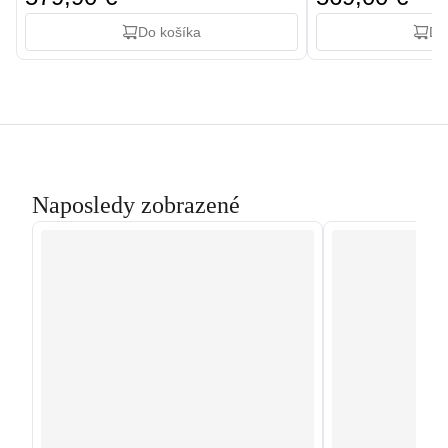
Do košíka
Do
Naposledy zobrazené