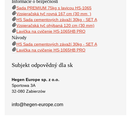
Informácie o bezpečnosti
Sada PREMIUM 75kg s lavicou HS-1065
Vzpieračská tyč rovná 167 cm (30 mm )
HS Sada cementových závaží 30kg - SET A
Vzpieračská tyč ohýbaná 120 cm (30 mm)
Lavička na cvičenie HS-1065HB PRO
Návody
HS Sada cementových závaží 30kg - SET A
Lavička na cvičenie HS-1065HB PRO
Subjekt odpovědný dla sk
Hegen Europe sp. z o.o.
Sportowa 3A
32-080 Zabierzów
info@hegen-europe.com