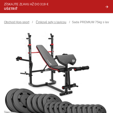
ZÍSKAJTE ZĽAVU AŽ DO 319 €
UŠETRIŤ
Obchod Hop-sport
/
Činkové sety s lavicou
/
Sada PREMIUM 75kg s lavic