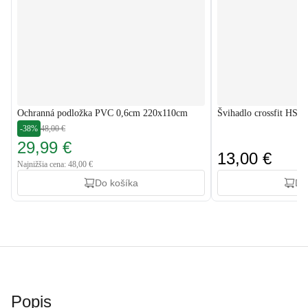
Ochranná podložka PVC 0,6cm 220x110cm
Švihadlo crossfit HS-P
-38%
48,00 €
29,99 €
13,00 €
Najnižšia cena: 48,00 €
Do košíka
Do
Popis