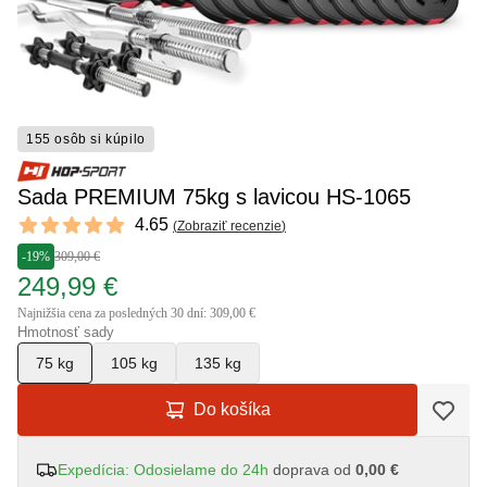
155 osôb si kúpilo
Sada PREMIUM 75kg s lavicou HS-1065
Reviews
4.65
(
Zobraziť recenzie
)
4.65 out of 5 stars
-19%
309,00 €
249,99 €
Najnižšia cena za posledných 30 dní: 309,00 €
Hmotnosť sady
75 kg
105 kg
135 kg
Do košíka
Expedícia: Odosielame do 24h
doprava od
0,00 €