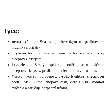
Tyče:
rovná tyč -
používa sa predovšetkým na posilňovanie
hrudníka a príťahy
ohýbaná tyč
- používa sa najmä na tvarovanie a rozvoj
bicepsov a tricepsov;
hriadele
- so širokým spektrom použitia, vr. na cvičenie
bicepsov, tricepsov, predlaktí, ramien, chrbta a hrudníka.
Všetky tyče sú vyrobené
z vysoko kvalitnej chrómovej
ocele
. Majú šikmé úchopové časti, ktoré zvyšujú komfort
cvičenia a zaručujú bezpečný tréning.