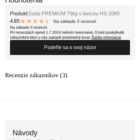
Produkt:
Sada PREMIUM 75kg s lavicou HS-1065
4.65
Na základe 3 recenzií
9.3 out of 10 stars
Na základe 3 recenzií.
Pri recenziách spred 1.7.2024 nebolo overované, či boli poskytnuté
zákazníkmi ktorí u nás zakúpili predmetný tovar.
Ďalšie informácie
Podeľte sa o svoj názor
Recenzie zákazníkov (3)
Návody