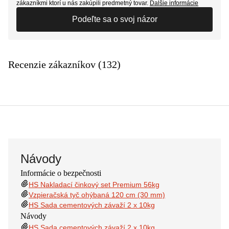
zákazníkmi ktorí u nás zakúpili predmetný tovar.
Ďalšie informácie
Podeľte sa o svoj názor
Recenzie zákazníkov (132)
Návody
Informácie o bezpečnosti
HS Nakladací činkový set Premium 56kg
Vzpieračská tyč ohýbaná 120 cm (30 mm)
HS Sada cementových závaží 2 x 10kg
Návody
HS Sada cementových závaží 2 x 10kg