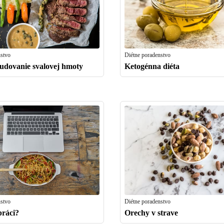
nstvo
Diétne poradenstvo
budovanie svalovej hmoty
Ketogénna diéta
nstvo
Diétne poradenstvo
práci?
Orechy v strave