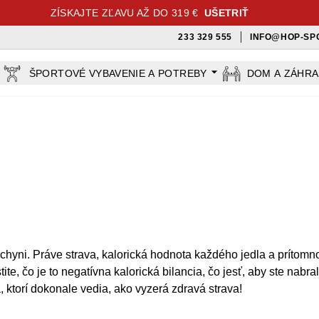
ZÍSKAJTE ZĽAVU AŽ DO 319 €
UŠETRIŤ
233 329 555
INFO@HOP-SP
ŠPORTOVÉ VYBAVENIE A POTREBY
DOM A ZÁHR
hyni. Práve strava, kalorická hodnota každého jedla a prítomn
e, čo je to negatívna kalorická bilancia, čo jesť, aby ste nabr
, ktorí dokonale vedia, ako vyzerá zdravá strava!