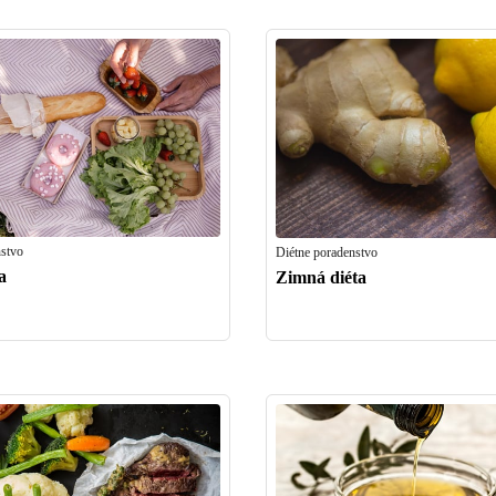
nstvo
Diétne poradenstvo
a
Zimná diéta