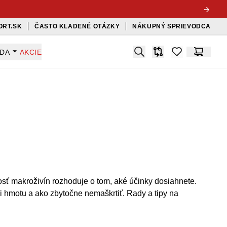
ORT.SK
ČASTO KLADENÉ OTÁZKY
NÁKUPNÝ SPRIEVODCA
Search
ADA
AKCIE
Porovnávač
items in favorit
Košík
osť makroživín rozhoduje o tom, aké účinky dosiahnete.
ali hmotu a ako zbytočne nemaškrtiť. Rady a tipy na