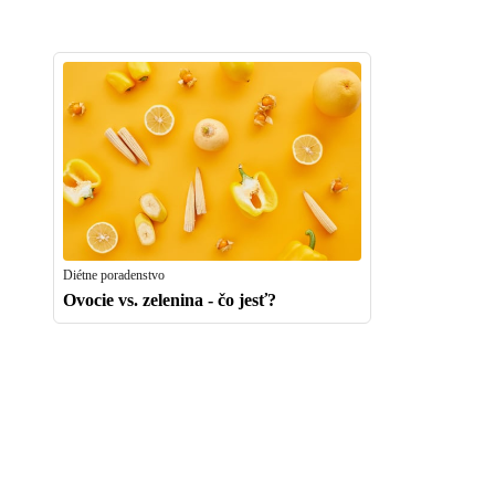
Diétne poradenstvo
Ovocie vs. zelenina - čo jesť?