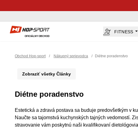
Hop-Sport.sk
FITNESS
OFICIÁLNY OBCHOD
Obchod Hop-sport
/
Nákupný sprievodca
/
Diétne poradenstvo
Zobraziť všetky Články
Diétne poradenstvo
Estetická a zdravá postava sa buduje predovšetkým v kuc
Naučte sa tajomstvá kuchynských tajných vedomostí. Zistit
stravovanie vám poskytnú naši kvalifikovaní dietológovia