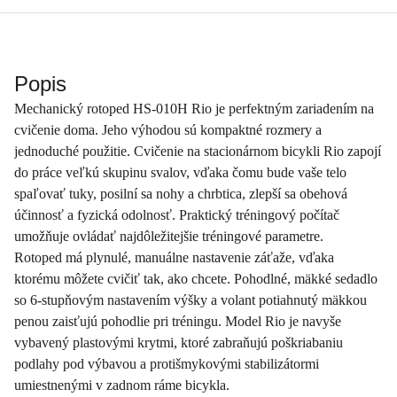
Popis
Mechanický rotoped HS-010H Rio je perfektným zariadením na
cvičenie doma. Jeho výhodou sú kompaktné rozmery a
jednoduché použitie. Cvičenie na stacionárnom bicykli Rio zapojí
do práce veľkú skupinu svalov, vďaka čomu bude vaše telo
spaľovať tuky, posilní sa nohy a chrbtica, zlepší sa obehová
účinnosť a fyzická odolnosť. Praktický tréningový počítač
umožňuje ovládať najdôležitejšie tréningové parametre.
Rotoped má plynulé, manuálne nastavenie záťaže, vďaka
ktorému môžete cvičiť tak, ako chcete. Pohodlné, mäkké sedadlo
so 6-stupňovým nastavením výšky a volant potiahnutý mäkkou
penou zaisťujú pohodlie pri tréningu. Model Rio je navyše
vybavený plastovými krytmi, ktoré zabraňujú poškriabaniu
podlahy pod výbavou a protišmykovými stabilizátormi
umiestnenými v zadnom ráme bicykla.