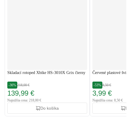
Skladací rotoped Xbike HS-3010X Grix čierny
Červené plastové šviha
-36%
218,00 €
-53%
8,50 €
139,99 €
3,99 €
Najnižšia cena: 218,00 €
Najnižšia cena: 8,50 €
Do košíka
Do