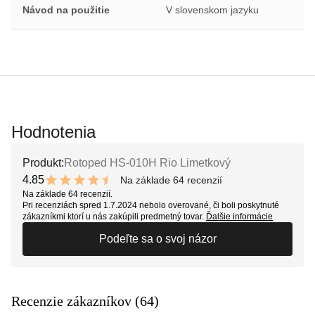
Návod na použitie
V slovenskom jazyku
Hodnotenia
Produkt:
Rotoped HS-010H Rio Limetkový
4.85
Na základe 64 recenzií
9.7 out of 10 stars
Na základe 64 recenzií.
Pri recenziách spred 1.7.2024 nebolo overované, či boli poskytnuté
zákazníkmi ktorí u nás zakúpili predmetný tovar.
Ďalšie informácie
Podeľte sa o svoj názor
Recenzie zákazníkov (64)