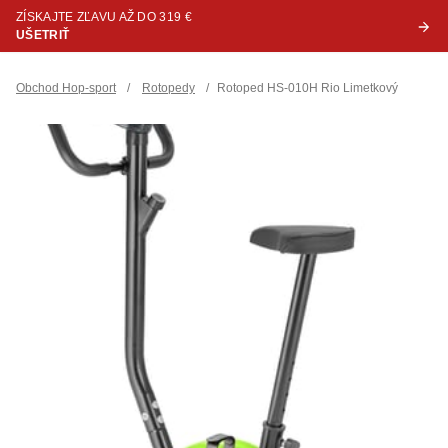
ZÍSKAJTE ZĽAVU AŽ DO 319 €
UŠETRIŤ
Obchod Hop-sport
/
Rotopedy
/
Rotoped HS-010H Rio Limetkový