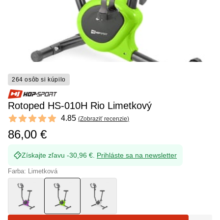
264 osôb si kúpilo
Rotoped HS-010H Rio Limetkový
Reviews
4.85
(
Zobraziť recenzie
)
4.85 out of 5 stars
86,00 €
Získajte zľavu -30,96 €.
Prihláste sa na newsletter
Farba: Limetková