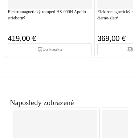
Elektromagnetický rotoped HS-090H Apollo
Elektromagnetický ro
strieborný
čierno-zlatý
419,00 €
369,00 €
Do košíka
Do
Naposledy zobrazené