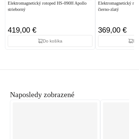
Elektromagnetický rotoped HS-090H Apollo
Elektromagnetický ro
strieborný
čierno-zlatý
419,00 €
369,00 €
Do košíka
Do
Naposledy zobrazené