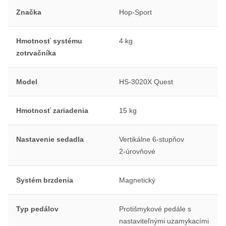
Značka
Hop-Sport
Hmotnosť systému
4 kg
zotrvačníka
Model
HS-3020X Quest
Hmotnosť zariadenia
15 kg
Nastavenie sedadla
Vertikálne 6-stupňov
2-úrovňové
Systém brzdenia
Magnetický
Typ pedálov
Protišmykové pedále s
nastaviteľnými uzamykacími