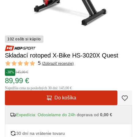
102 osôb si kúpilo
Skladací rotoped X-Bike HS-3020X Quest
Reviews
5
(
Zobraziť recenzie
)
5 out of 5 stars
-38%
145,00 €
89,99 €
Najnižšia cena za posledných 30 dní: 145,00 €
Do košíka
Expedícia: Odosielame do 24h
doprava od
0,00 €
30 dní na vrátenie tovaru