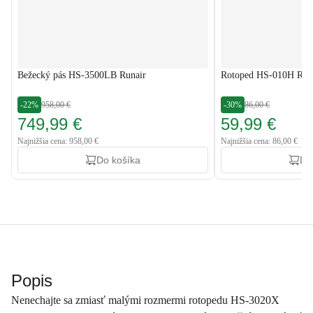
Bežecký pás HS-3500LB Runair
Rotoped HS-010H Rio 
-22%
958,00 €
-30%
86,00 €
749,99 €
59,99 €
Najnižšia cena: 958,00 €
Najnižšia cena: 86,00 €
Do košíka
Do
Popis
Nenechajte sa zmiasť malými rozmermi rotopedu HS-3020X