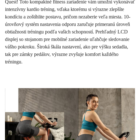
Quest! Toto kompaktné fitness zariadenie vám umožní vykonávať
intenzívny kardio tréning, vďaka ktorému si výrazne zlepšíte
kondíciu a zoštíhlite postavu, pričom nezaberie veľa miesta. 10-
úrovňový systém nastavenia odporu zaručuje primeranú úroveň
obtiažnosti tréningu podľa vašich schopností. Prehľadný LCD
displej so stojanom pre mobilné zariadenie uľahčuje sledovanie
vášho pokroku. Široká škála nastavení, ako pre výšku sedadla,
tak pre zámky pedálov, výrazne zvyšuje komfort každého
tréningu.