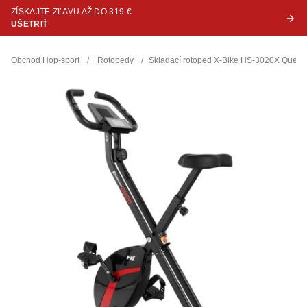
ZÍSKAJTE ZĽAVU AŽ DO 319 €
UŠETRIŤ
Obchod Hop-sport
/
Rotopedy
/
Skladací rotoped X-Bike HS-3020X Quest