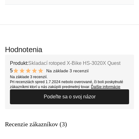
Hodnotenia
Produkt:
Skladací rotoped X-Bike HS-3020X Quest
5
Na základe 3 recenzií
10 out of 10 stars
Na základe 3 recenzií.
Pri recenziách spred 1.7.2024 nebolo overované, či boli poskytnuté
zákazníkmi ktorí u nás zakúpili predmetný tovar.
Ďalšie informácie
Podeľte sa o svoj názor
Recenzie zákazníkov (3)