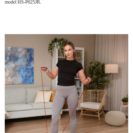
model HS-P025JR.