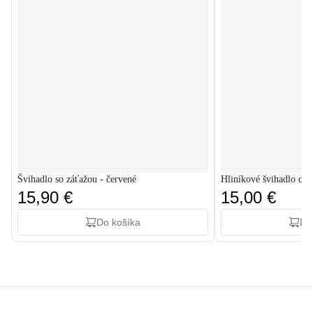
Švihadlo so záťažou - červené
Hliníkové švihadlo cr
15,90 €
15,00 €
Do košíka
Do