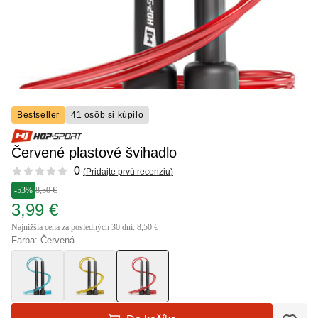
Bestseller
41 osôb si kúpilo
Červené plastové švihadlo
Reviews
0
(
Pridajte prvú recenziu
)
-53%
8,50 €
3,99 €
Najnižšia cena za posledných 30 dní: 8,50 €
Farba: Červená