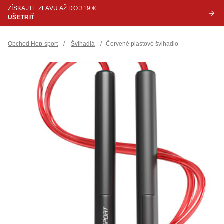
ZÍSKAJTE ZĽAVU AŽ DO 319 €
UŠETRIŤ
Obchod Hop-sport
/
Švihadlá
/
Červené plastové švihadlo