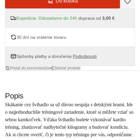
Do košíka
Expedícia: Odosielame do 24h
doprava od
3,00 €
30 dní na vrátenie tovaru
Spôsoby platby a doručenia
Podrobnosti
Pridať do porovnávača
Zdieľať produkt
Popis
Skákanie cez švihadlo sa už dávno nespája s detskými hrami. Ide
o najjednoduchšie tréningové zariadenie, ktoré si môžete vziať so
sebou kamkoľvek. Vďaka švihadlu budete vykonávať kardio
tréning, zhadzovať nadbytočné kilogramy a budovať kondíciu.
Ak si chcete overiť, či je tento typ tréningu pre vás, odporúčame