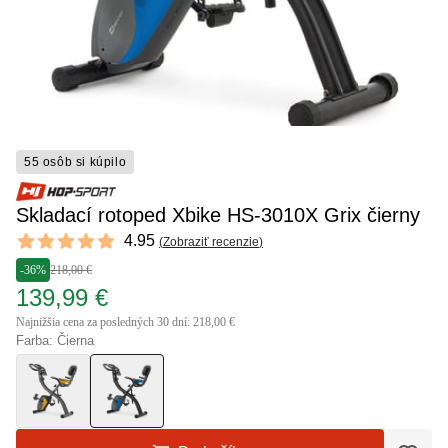
55 osôb si kúpilo
Skladací rotoped Xbike HS-3010X Grix čierny
Reviews
4.95
(
Zobraziť recenzie
)
4.95 out of 5 stars
-36%
218,00 €
139,99 €
Najnižšia cena za posledných 30 dní: 218,00 €
Farba: Čierna