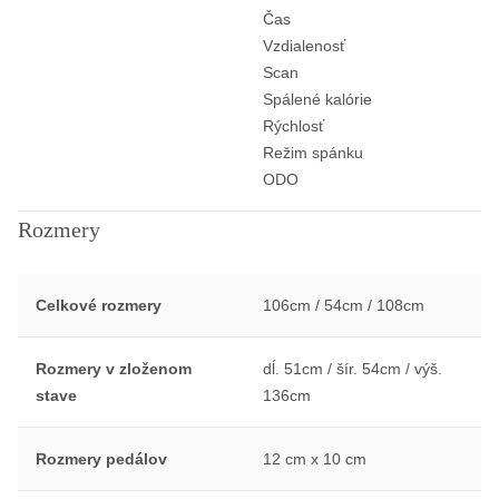
Čas
Vzdialenosť
Scan
Spálené kalórie
Rýchlosť
Režim spánku
ODO
Rozmery
Celkové rozmery
106cm / 54cm / 108cm
Rozmery v zloženom
dĺ. 51cm / šír. 54cm / výš.
stave
136cm
Rozmery pedálov
12 cm x 10 cm