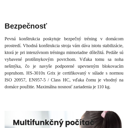
Bezpečnosť
Pevná konštrukcia poskytuje bezpečný tréning v domácom
prostredí. Vhodná konštrukcia stroja vám dáva istotu stabilizácie,
ktorá je pri intenzívnom tréningu mimoriadne dôležitá. Pedále sú
vybavené protišmykovým povrchom. Vďaka tomu sa noha
nešmýka, čo je navyše podporené upevneným blokovacím
popruhom. HS-3010x Grix je certifikovaný v súlade s normou
ISO 20957, EN957-5 / Class HC, vďaka čomu je vhodný na
domáce použitie. Maximálna nosnosť zariadenia je 110 kg.