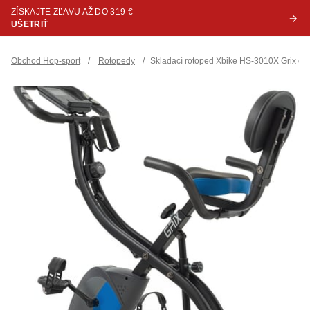
ZÍSKAJTE ZĽAVU AŽ DO 319 €
UŠETRIŤ
Obchod Hop-sport
/
Rotopedy
/
Skladací rotoped Xbike HS-3010X Grix čie