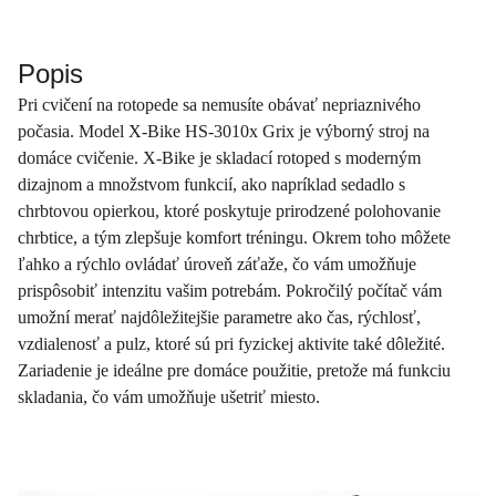
Popis
Pri cvičení na rotopede sa nemusíte obávať nepriaznivého
počasia. Model X-Bike HS-3010x Grix je výborný stroj na
domáce cvičenie. X-Bike je skladací rotoped s moderným
dizajnom a množstvom funkcií, ako napríklad sedadlo s
chrbtovou opierkou, ktoré poskytuje prirodzené polohovanie
chrbtice, a tým zlepšuje komfort tréningu. Okrem toho môžete
ľahko a rýchlo ovládať úroveň záťaže, čo vám umožňuje
prispôsobiť intenzitu vašim potrebám. Pokročilý počítač vám
umožní merať najdôležitejšie parametre ako čas, rýchlosť,
vzdialenosť a pulz, ktoré sú pri fyzickej aktivite také dôležité.
Zariadenie je ideálne pre domáce použitie, pretože má funkciu
skladania, čo vám umožňuje ušetriť miesto.