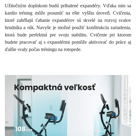
Užitočným doplnkom budú pribalené expandéry. Vďaka nim sa
kardio tréning môže posunúť na ešte vyššiu úroveň. Cvičenia,
ktoré zahŕňajú ťahanie expandérov sú skvelé na rozvoj svalov
hrudníka a rúk. Navyše je možné použiť konštrukciu zariadenia,
ktorá bude perfektná pre svoju stabilitu. Cvičenie pri ktorom
budete pracovať aj s expandérmi pomôže aktivovať do práce aj
ďalšie svaly počas tréningu na rotopede.