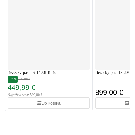
Bežecký pás HS-1400LB Bolt
Bežecký pás HS-3200
-24%
589,00 €
449,99 €
899,00 €
Najnižšia cena: 589,00 €
Do košíka
Do