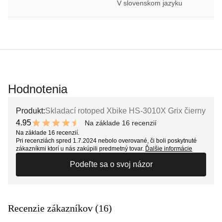
V slovenskom jazyku
Hodnotenia
Produkt:
Skladací rotoped Xbike HS-3010X Grix čierny
4.95
Na základe 16 recenzií
9.9 out of 10 stars
Na základe 16 recenzií.
Pri recenziách spred 1.7.2024 nebolo overované, či boli poskytnuté
zákazníkmi ktorí u nás zakúpili predmetný tovar.
Ďalšie informácie
Podeľte sa o svoj názor
Recenzie zákazníkov (16)