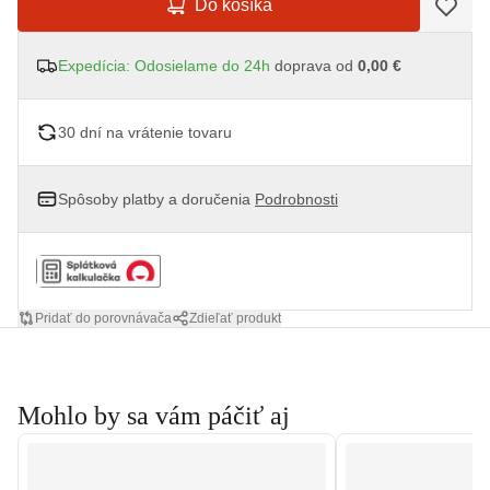
Do košíka
Expedícia: Odosielame do 24h
doprava od
0,00 €
30 dní na vrátenie tovaru
Spôsoby platby a doručenia
Podrobnosti
Pridať do porovnávača
Zdieľať produkt
Mohlo by sa vám páčiť aj