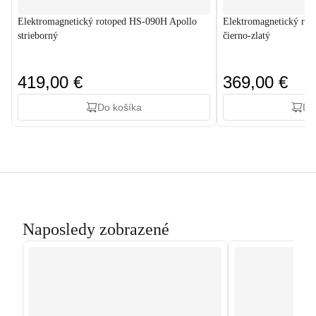
Elektromagnetický rotoped HS-090H Apollo
Elektromagnetický ro
strieborný
čierno-zlatý
419,00 €
369,00 €
Do košíka
Do
Naposledy zobrazené