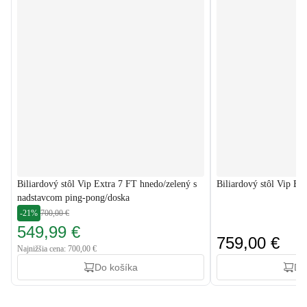
Biliardový stôl Vip Extra 7 FT hnedo/zelený s
Biliardový stôl Vip Ex
nadstavcom ping-pong/doska
-21%
700,00 €
549,99 €
759,00 €
Najnižšia cena: 700,00 €
Do košíka
Do