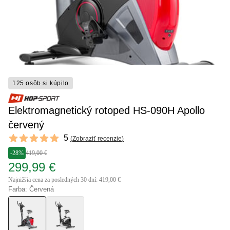
125 osôb si kúpilo
Elektromagnetický rotoped HS-090H Apollo
červený
Reviews
5
(
Zobraziť recenzie
)
5 out of 5 stars
-28%
419,00 €
299,99 €
Najnižšia cena za posledných 30 dní: 419,00 €
Farba: Červená