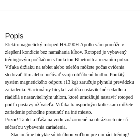
Popis
Elektromagnetický rotoped HS-090H Apollo vám pomôže v
zlepšení kondície bez namáhania kĺbov. Rotoped je vybavený
tréningovým počítačom s funkciou Bluetooth a meraním pulzu.
Vďaka držiaku na tablet alebo telefón môžete počas cvičenia
sledovať film alebo počúvať svoju obľúbenú hudbu. Použitý
systém magnetického odporu (13 kg) zaručuje plynulú prevádzku
zariadenia. Stacionárny bicykel zahŕňa nastaviteľné sedadlo a
riadidlá s nastaviteľným uhlom, ktoré umožňujú nastaviť rotoped
podľa postavy užívateľa. Vďaka transportným kolieskam môžete
zariadenie pohodlne presunúť na iné miesto.
Pozor! Tablet a fľaša na vodu znázornené na obrázkoch nie sú
súčasťou vybavenia zariadenia.
Stacionárne bicykle sú ideálnou voľbou pre domáci tréning!