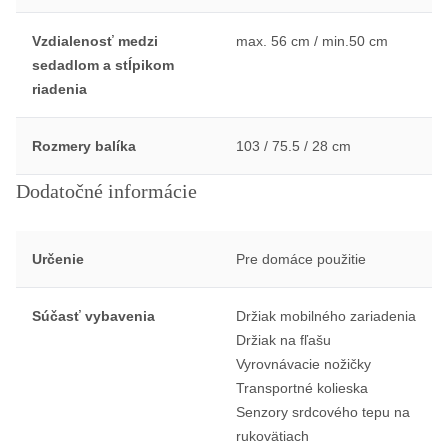
Vzdialenosť medzi
max. 56 cm / min.50 cm
sedadlom a stĺpikom
riadenia
Rozmery balíka
103 / 75.5 / 28 cm
Dodatočné informácie
Určenie
Pre domáce použitie
Súčasť vybavenia
Držiak mobilného zariadenia
Držiak na fľašu
Vyrovnávacie nožičky
Transportné kolieska
Senzory srdcového tepu na
rukovätiach