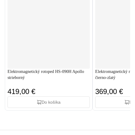
Elektromagnetický rotoped HS-090H Apollo
Elektromagnetický ro
strieborný
čierno-zlatý
419,00 €
369,00 €
Do košíka
Do