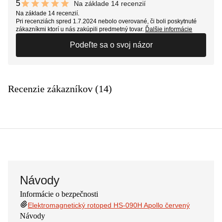
5
Na základe 14 recenzií
10 out of 10 stars
Na základe 14 recenzií.
Pri recenziách spred 1.7.2024 nebolo overované, či boli poskytnuté
zákazníkmi ktorí u nás zakúpili predmetný tovar.
Ďalšie informácie
Podeľte sa o svoj názor
Recenzie zákazníkov (14)
Návody
Informácie o bezpečnosti
Elektromagnetický rotoped HS-090H Apollo červený
Návody