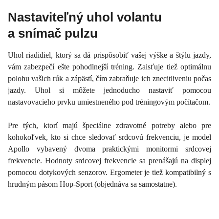
Nastaviteľný uhol volantu
a snímač pulzu
Uhol riadidiel, ktorý sa dá prispôsobiť vašej výške a štýlu jazdy,
vám zabezpečí ešte pohodlnejší tréning. Zaisťuje tiež optimálnu
polohu vašich rúk a zápästí, čím zabraňuje ich znecitliveniu počas
jazdy. Uhol si môžete jednoducho nastaviť pomocou
nastavovacieho prvku umiestneného pod tréningovým počítačom.
Pre tých, ktorí majú špeciálne zdravotné potreby alebo pre
kohokoľvek, kto si chce sledovať srdcovú frekvenciu, je model
Apollo vybavený dvoma praktickými monitormi srdcovej
frekvencie. Hodnoty srdcovej frekvencie sa prenášajú na displej
pomocou dotykových senzorov. Ergometer je tiež kompatibilný s
hrudným pásom Hop-Sport (objednáva sa samostatne).