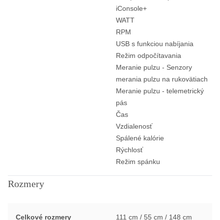
iConsole+
WATT
RPM
USB s funkciou nabíjania
Režim odpočítavania
Meranie pulzu - Senzory
merania pulzu na rukovätiach
Meranie pulzu - telemetrický
pás
Čas
Vzdialenosť
Spálené kalórie
Rýchlosť
Režim spánku
Rozmery
Celkové rozmery
111 cm / 55 cm / 148 cm