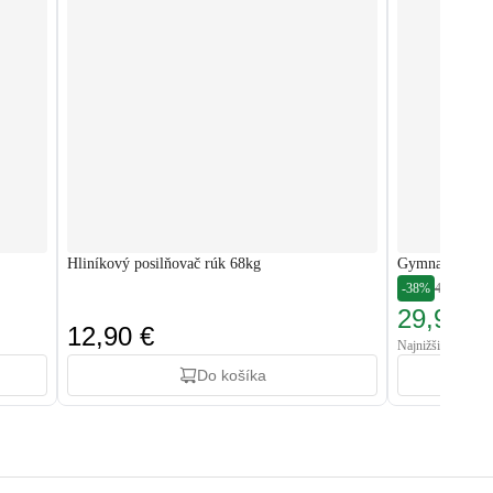
Hliníkový posilňovač rúk 68kg
Gymnastický m
-38%
48,00 €
29,99 €
12,90 €
Najnižšia cena: 48
Do košíka