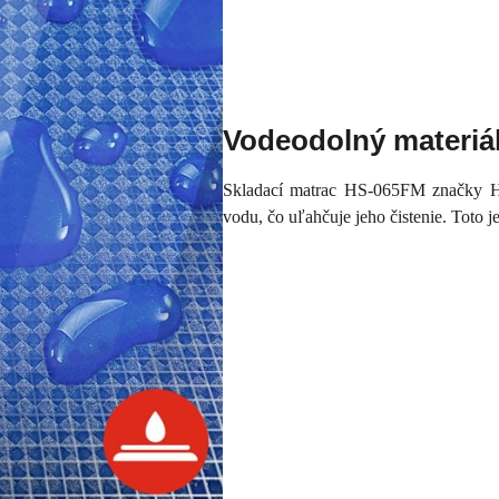
Vodeodolný materiá
Skladací matrac HS-065FM značky Ho
vodu, čo uľahčuje jeho čistenie. Toto je