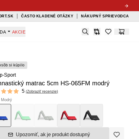
ORT.SK
ČASTO KLADENÉ OTÁZKY
NÁKUPNÝ SPRIEVODCA
Search
ADA
AKCIE
Porovnávač
items in favorit
Košík
osôb si kúpilo
nastický matrac 5cm HS-065FM modrý
ews
5
(
Zobraziť recenzie
)
f 5 stars
: Modrý
Upozorniť, ak je produkt dostupný