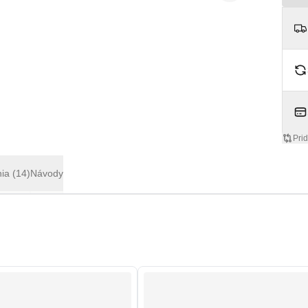
Pri
nia
(14)
Návody