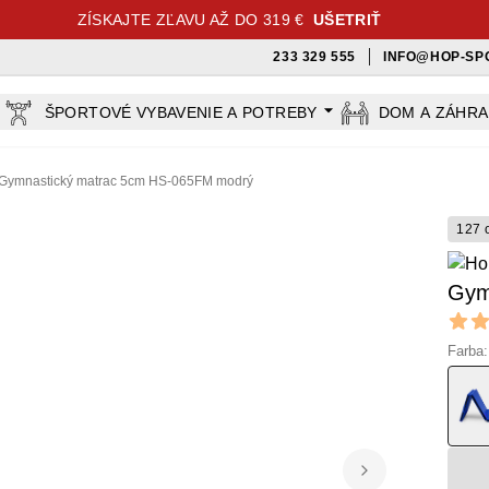
ZÍSKAJTE ZĽAVU AŽ DO 319 €
UŠETRIŤ
233 329 555
INFO@HOP-SP
ŠPORTOVÉ VYBAVENIE A POTREBY
DOM A ZÁHR
Gymnastický matrac 5cm HS-065FM modrý
127 
Gym
Revi
5 out o
Farba