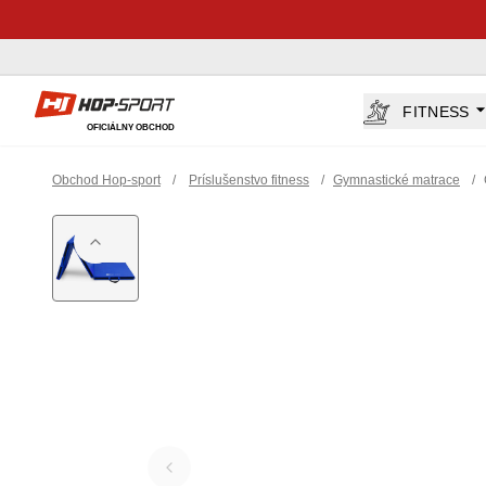
Hop-Sport.sk
FITNESS
OFICIÁLNY OBCHOD
Obchod Hop-sport
/
Príslušenstvo fitness
/
Gymnastické matrace
/