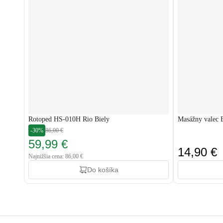
Rotoped HS-010H Rio Biely
Masážny valec 
-30%
86,00 €
59,99 €
14,90 €
Najnižšia cena: 86,00 €
Do košíka