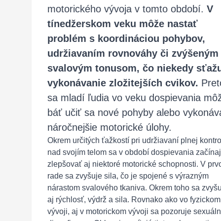
motorického vývoja v tomto období.
V
tínedžerskom veku môže nastať
problém s koordináciou pohybov,
udržiavaním rovnováhy či zvýšeným
svalovým tonusom, čo niekedy sťaž
vykonávanie zložitejších cvikov.
Pret
sa mladí ľudia vo veku dospievania mô
báť učiť sa nové pohyby alebo vykonáv
náročnejšie motorické úlohy.
Okrem určitých ťažkostí pri udržiavaní plnej kontro
nad svojím telom sa v období dospievania začína
zlepšovať aj niektoré motorické schopnosti. V pr
rade sa zvyšuje sila, čo je spojené s výrazným
nárastom svalového tkaniva. Okrem toho sa zvyš
aj rýchlosť, výdrž a sila. Rovnako ako vo fyzickom
vývoji, aj v motorickom vývoji sa pozoruje sexuál