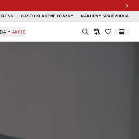
ORT.SK
ČASTO KLADENÉ OTÁZKY
NÁKUPNÝ SPRIEVODCA
Search
ADA
AKCIE
Porovnávač
items in favorit
Košík