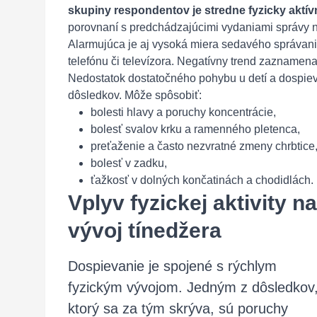
skupiny respondentov je stredne fyzicky aktí
porovnaní s predchádzajúcimi vydaniami správy n
Alarmujúca je aj vysoká miera sedavého správani
telefónu či televízora. Negatívny trend zaznamena
Nedostatok dostatočného pohybu u detí a dospie
dôsledkov. Môže spôsobiť:
bolesti hlavy a poruchy koncentrácie,
bolesť svalov krku a ramenného pletenca,
preťaženie a často nezvratné zmeny chrbtice
bolesť v zadku,
ťažkosť v dolných končatinách a chodidlách.
Vplyv fyzickej aktivity na
vývoj tínedžera
Dospievanie je spojené s rýchlym
fyzickým vývojom. Jedným z dôsledkov
ktorý sa za tým skrýva, sú poruchy