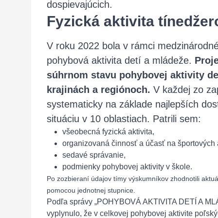
dospievajúcich.
Fyzická aktivita tínedžer
V roku 2022 bola v rámci medzinárodné
pohybová aktivita detí a mládeže.
Proj
súhrnom stavu pohybovej aktivity det
krajinách a regiónoch.
V každej zo za
systematicky na základe najlepších dos
situáciu v 10 oblastiach. Patrili sem:
všeobecná fyzická aktivita,
organizovaná činnosť a účasť na športových a
sedavé správanie,
podmienky pohybovej aktivity v škole.
Po zozbieraní údajov tímy výskumníkov zhodnotili aktuálny
pomocou jednotnej stupnice.
Podľa správy „POHYBOVÁ AKTIVITA DETÍ A MLÁDE
vyplynulo, že v celkovej pohybovej aktivite poľsk