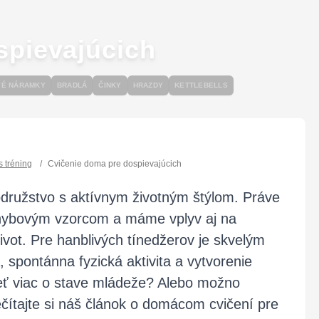
spievajúcich
VÉ NÁRAMKY
BRADLÁ
ČINKY
HRAZDY
KETTLEBELLS
s tréning
/
Cvičenie doma pre dospievajúcich
odružstvo s aktívnym životným štýlom. Práve
ohybovým vzorcom a máme vplyv aj na
ivot. Pre hanblivých tínedžerov je skvelým
 spontánna fyzická aktivita a vytvorenie
eť viac o stave mládeže? Alebo možno
rečítajte si náš článok o domácom cvičení pre