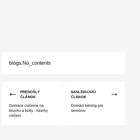
blogs.No_contents
PREDOŠLÝ
NASLEDUJÚCI
ČLÁNOK
ČLÁNOK
Domáce cvičenie na
Domáci tréning pre
brucho a boky - návrhy
seniórov
cvičení