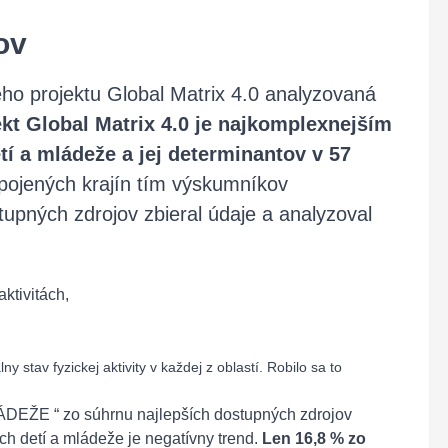
ov
ho projektu Global Matrix 4.0 analyzovaná
ekt Global Matrix 4.0 je najkomplexnejším
í a mládeže a jej determinantov v 57
pojených krajín tím výskumníkov
tupných zdrojov zbieral údaje a analyzoval
ktivitách,
 stav fyzickej aktivity v každej z oblastí. Robilo sa to
ŽE “ zo súhrnu najlepších dostupných zdrojov
ých detí a mládeže je negatívny trend.
Len 16,8 % zo