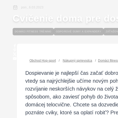
pon., 6.03.2023
Cvičenie doma pre do
DOMÁCI FITNESS TRÉNING
ODPOROVÉ GUMY A EXPANDERY
ZÁŤAŽO
Obchod Hop-sport
/
Nákupný sprievodca
/
Domáci fitnes
Dospievanie je najlepší čas začať dobr
vtedy sa najrýchlejšie učíme novým p
rozvíjanie neskorších návykov na celý ž
spôsobom, ako zaviesť pohyb do života,
domácej telocvične. Chcete sa dozvedi
poznáte cviky, ktoré sa oplatí robiť? P