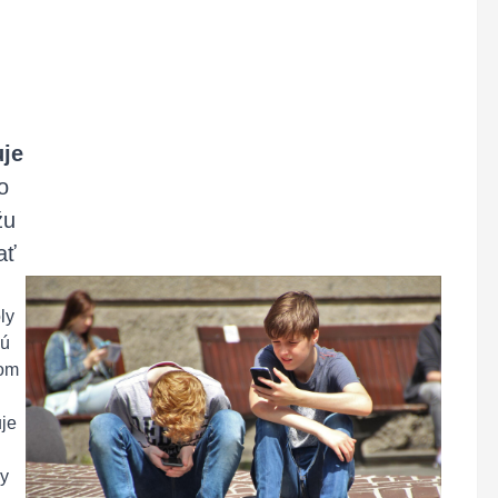
uje
o
žu
ať
ly
jú
vom
uje
ny