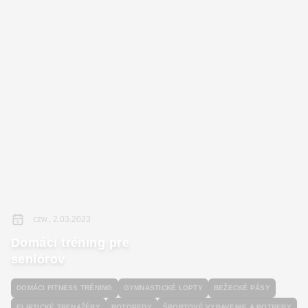
czw., 2.03.2023
Domáci tréning pre
seniórov
DOMÁCI FITNESS TRÉNING
GYMNASTICKÉ LOPTY
BEŽECKÉ PÁSY
ELIPTICKÉ TRENAŽÉRY
ROTOPEDY
ŠPORTOVÉ VYBAVENIE A POTREBY