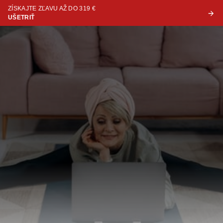
ZÍSKAJTE ZĽAVU AŽ DO 319 €
UŠETRIŤ