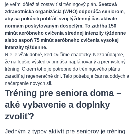
je veľmi dôležité zostaviť si tréningový plán.
Svetová
zdravotnícka organizácia (WHO) odporúča seniorom,
aby sa pokúsili priblížiť svoj týždenný čas aktivite
normám poskytovaným dospelým. To zahŕňa 150
minút aeróbneho cvičenia strednej intenzity týždenne
alebo aspoň 75 minút aeróbneho cvičenia vysokej
intenzity týždenne.
Nie je však dobré, keď cvičíme chaoticky. Nezabúdajme,
že najlepšie výsledky prináša naplánovaný a premyslený
tréning. Okrem toho je potrebné do tréningového plánu
zaradiť aj regeneračné dni. Telo potrebuje čas na oddych a
načerpanie nových síl.
Tréning pre seniora doma –
aké vybavenie a doplnky
zvoliť?
Jedným z typov aktivít pre seniorov je tréning