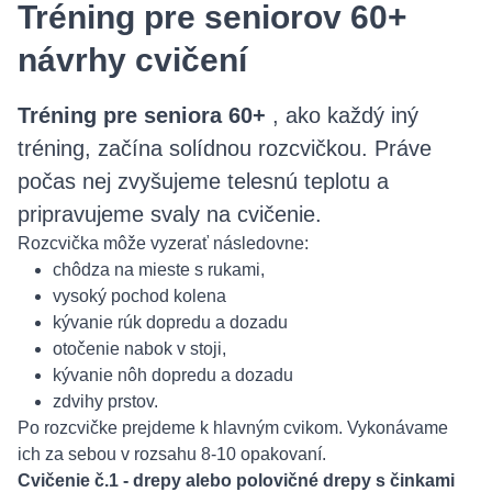
Tréning pre seniorov 60+
návrhy cvičení
Tréning pre seniora 60+
, ako každý iný
tréning, začína solídnou rozcvičkou. Práve
počas nej zvyšujeme telesnú teplotu a
pripravujeme svaly na cvičenie.
Rozcvička môže vyzerať následovne:
chôdza na mieste s rukami,
vysoký pochod kolena
kývanie rúk dopredu a dozadu
otočenie nabok v stoji,
kývanie nôh dopredu a dozadu
zdvihy prstov.
Po rozcvičke prejdeme k hlavným cvikom. Vykonávame
ich za sebou v rozsahu 8-10 opakovaní.
Cvičenie č.1 - drepy alebo polovičné drepy s činkami