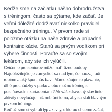
Keďže sme na začiatku nášho dobrodružstva
s tréningom, často sa pýtame, kde začať. Je
veľmi dôležité dodržiavať niekoľko pravidiel
bezpečného tréningu. V prvom rade si
položme otázku na naše zdravie a prípadné
kontraindikácie. Stanú sa prvým vodítkom pri
výbere činnosti. Poraďte sa so svojím
lekárom, aby ste ich vylúčili.
Cvičenie pre seniorov môže mať rôzne podoby.
Najdôležitejšie je zamyslieť sa nad tým, čo naozaj radi
robíme a aký šport nás baví. Máme záujem o plávanie,
dlhé prechádzky v parku alebo možno tréning s
posilňovacími zariadeniami? Ak váš zdravotný stav tieto
aktivity nevylučuje, nič nebráni tomu, aby sa stali hlavným
prvkom tréningu.
Keď už sme si vybrali typ aktivity, s ktorou chceme začať,