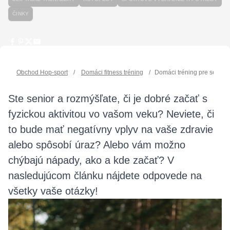
ČINKY
Obchod Hop-sport
/
Domáci fitness tréning
/
Domáci tréning pre seniór
Ste senior a rozmýšľate, či je dobré začať s
fyzickou aktivitou vo vašom veku? Neviete, či
to bude mať negatívny vplyv na vaše zdravie
alebo spôsobí úraz? Alebo vám možno
chýbajú nápady, ako a kde začať? V
nasledujúcom článku nájdete odpovede na
všetky vaše otázky!