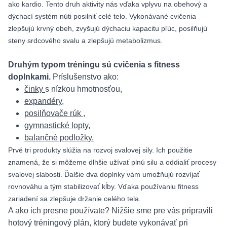
ako kardio. Tento druh aktivity nás vďaka vplyvu na obehový a
dýchací systém núti posilniť celé telo. Vykonávané cvičenia
zlepšujú krvný obeh, zvyšujú dýchaciu kapacitu pľúc, posilňujú
steny srdcového svalu a zlepšujú metabolizmus.
Druhým typom tréningu sú cvičenia s fitness
doplnkami.
Príslušenstvo ako:
činky
s nízkou hmotnosťou,
expandéry,
posilňovače rúk
,
gymnastické lopty,
balančné podložky.
Prvé tri produkty slúžia na rozvoj svalovej sily. Ich použitie
znamená, že si môžeme dlhšie užívať plnú silu a oddialiť procesy
svalovej slabosti. Ďalšie dva doplnky vám umožňujú rozvíjať
rovnováhu a tým stabilizovať kĺby. Vďaka používaniu fitness
zariadení sa zlepšuje držanie celého tela.
A ako ich presne používate? Nižšie sme pre vás pripravili
hotový tréningový plán, ktorý budete vykonávať pri