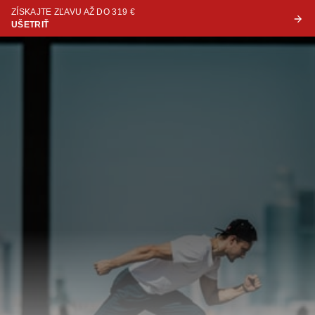
ZÍSKAJTE ZĽAVU AŽ DO 319 €
UŠETRIŤ