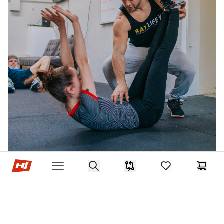
Hop-Sport.sk
Search
Porovnávač
items in favorites,
Košík
Open menu