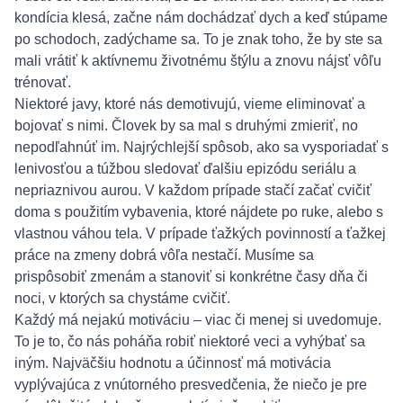
kondícia klesá, začne nám dochádzať dych a keď stúpame
po schodoch, zadýchame sa. To je znak toho, že by ste sa
mali vrátiť k aktívnemu životnému štýlu a znovu nájsť vôľu
trénovať.
Niektoré javy, ktoré nás demotivujú, vieme eliminovať a
bojovať s nimi. Človek by sa mal s druhými zmieriť, no
nepodľahnúť im. Najrýchlejší spôsob, ako sa vysporiadať s
lenivosťou a túžbou sledovať ďalšiu epizódu seriálu a
nepriaznivou aurou. V každom prípade stačí začať cvičiť
doma s použitím vybavenia, ktoré nájdete po ruke, alebo s
vlastnou váhou tela. V prípade ťažkých povinností a ťažkej
práce na zmeny dobrá vôľa nestačí. Musíme sa
prispôsobiť zmenám a stanoviť si konkrétne časy dňa či
noci, v ktorých sa chystáme cvičiť.
Každý má nejakú motiváciu – viac či menej si uvedomuje.
To je to, čo nás poháňa robiť niektoré veci a vyhýbať sa
iným. Najväčšiu hodnotu a účinnosť má motivácia
vyplývajúca z vnútorného presvedčenia, že niečo je pre