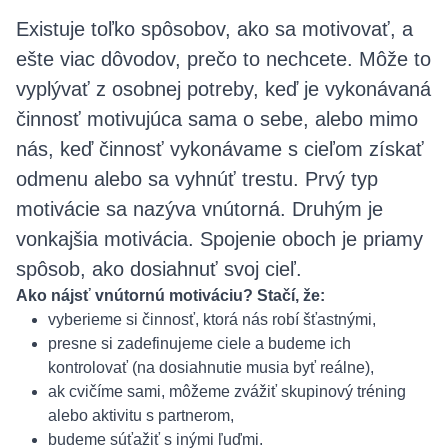
Existuje toľko spôsobov, ako sa motivovať, a
ešte viac dôvodov, prečo to nechcete. Môže to
vyplývať z osobnej potreby, keď je vykonávaná
činnosť motivujúca sama o sebe, alebo mimo
nás, keď činnosť vykonávame s cieľom získať
odmenu alebo sa vyhnúť trestu. Prvý typ
motivácie sa nazýva vnútorná. Druhým je
vonkajšia motivácia. Spojenie oboch je priamy
spôsob, ako dosiahnuť svoj cieľ.
Ako nájsť vnútornú motiváciu? Stačí, že:
vyberieme si činnosť, ktorá nás robí šťastnými,
presne si zadefinujeme ciele a budeme ich
kontrolovať (na dosiahnutie musia byť reálne),
ak cvičíme sami, môžeme zvážiť skupinový tréning
alebo aktivitu s partnerom,
budeme súťažiť s inými ľuďmi.