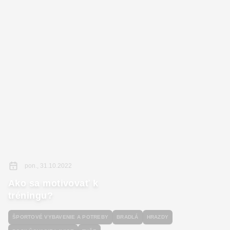
pon., 31.10.2022
Ako sa motivovať k
tréningu?
ŠPORTOVÉ VYBAVENIE A POTREBY
BRADLÁ
HRAZDY