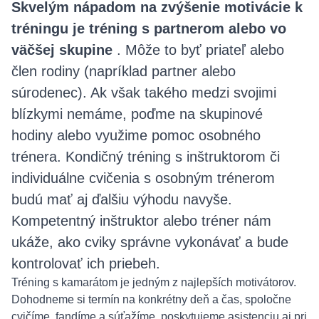
Skvelým nápadom na zvýšenie motivácie k
tréningu je tréning s partnerom alebo vo
väčšej skupine
. Môže to byť priateľ alebo
člen rodiny (napríklad partner alebo
súrodenec). Ak však takého medzi svojimi
blízkymi nemáme, poďme na skupinové
hodiny alebo využime pomoc osobného
trénera. Kondičný tréning s inštruktorom či
individuálne cvičenia s osobným trénerom
budú mať aj ďalšiu výhodu navyše.
Kompetentný inštruktor alebo tréner nám
ukáže, ako cviky správne vykonávať a bude
kontrolovať ich priebeh.
Tréning s kamarátom je jedným z najlepších motivátorov.
Dohodneme si termín na konkrétny deň a čas, spoločne
cvičíme, fandíme a súťažíme, poskytujeme asistenciu aj pri