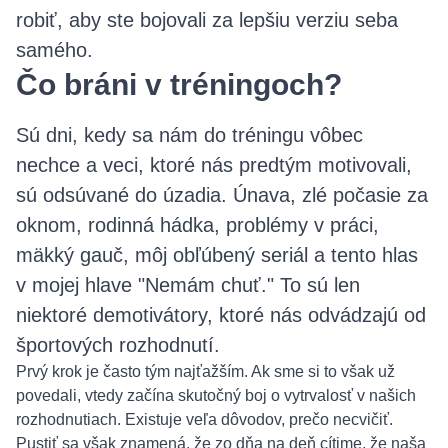
robiť, aby ste bojovali za lepšiu verziu seba
samého.
Čo bráni v tréningoch?
Sú dni, kedy sa nám do tréningu vôbec
nechce a veci, ktoré nás predtým motivovali,
sú odsúvané do úzadia. Únava, zlé počasie za
oknom, rodinná hádka, problémy v práci,
mäkký gauč, môj obľúbený seriál a tento hlas
v mojej hlave "Nemám chuť." To sú len
niektoré demotivátory, ktoré nás odvádzajú od
športových rozhodnutí.
Prvý krok je často tým najťažším. Ak sme si to však už
povedali, vtedy začína skutočný boj o vytrvalosť v našich
rozhodnutiach. Existuje veľa dôvodov, prečo necvičiť.
Pustiť sa však znamená, že zo dňa na deň cítime, že naša