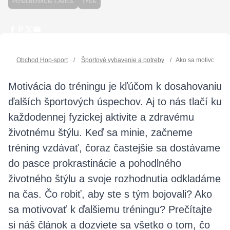
POSILŇOVACIE LAVICE
TYČE
Obchod Hop-sport
/
Športové vybavenie a potreby
/
Ako sa motivovať k
Motivácia do tréningu je kľúčom k dosahovaniu
ďalších športových úspechov. Aj to nás tlačí ku
každodennej fyzickej aktivite a zdravému
životnému štýlu. Keď sa minie, začneme
tréning vzdávať, čoraz častejšie sa dostávame
do pasce prokrastinácie a pohodlného
životného štýlu a svoje rozhodnutia odkladáme
na čas. Čo robiť, aby ste s tým bojovali? Ako
sa motivovať k ďalšiemu tréningu? Prečítajte
si náš článok a dozviete sa všetko o tom, čo