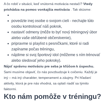
A čo robiť v situácii, keď vnútorná motivácia nestačí?
Vtedy
prichádza na pomoc vonkajšia motivácia
. Tak skúsme:
povedzte inej osobe o svojom cieli - nechajte túto
osobu kontrolovať náš pokrok,
nastaviť odmeny (môže to byť nový tréningový úbor
alebo vaše obľúbené občerstvenie),
pripravme si playlist s pesničkami, ktoré si radi
zapíname počas tréningu,
nájdime si svoj športový idol (môžeme s ním trénovať
alebo sledovať jeho pokroky).
Nájsť správnu motiváciu pre seba je kľúčom k úspechu.
Sami musíme objaviť, čo nás povzbudzuje k cvičeniu. Každý je
iný – má iný charakter, temperament a záujmy. Pri hľadaní
aktivity, ktorá je pre nás vhodná, sa oplatí riadiť sa týmito
faktormi.
Kto nám pomôže v tréningu?