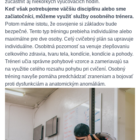
zúčastniť aj niekoľkých vyučovacích hodín.
Keď však potrebujeme väčšiu disciplínu alebo sme
začiatočníci, môžeme využiť služby osobného trénera.
Potom máme istotu, že osvojenie si základov bude
bezpečné. Tento typ tréningu prebieha individuálne alebo
maximálne pre dve osoby. Celý cvičebný plán sa upravuje
individuálne. Osobitná pozornosť sa venuje zlepšovaniu
celkového zdravia, tvaru tela, kondície, kondície a pohody.
Tréneri učia správne pohybové vzorce a zameriavajú sa
na využitie celého rozsahu pohybu pri cvičení. Osobný
tréning navyše pomáha predchádzať zraneniam a bojovať
proti dysfunkciám a anatomickým anomáliám.