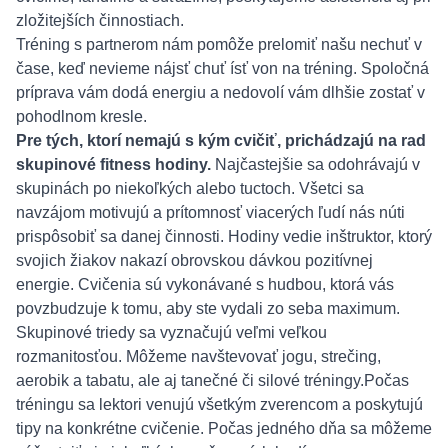
zložitejších činnostiach.
Tréning s partnerom nám pomôže prelomiť našu nechuť v
čase, keď nevieme nájsť chuť ísť von na tréning. Spoločná
príprava vám dodá energiu a nedovolí vám dlhšie zostať v
pohodlnom kresle.
Pre tých, ktorí nemajú s kým cvičiť, prichádzajú na rad
skupinové fitness hodiny.
Najčastejšie sa odohrávajú v
skupinách po niekoľkých alebo tuctoch. Všetci sa
navzájom motivujú a prítomnosť viacerých ľudí nás núti
prispôsobiť sa danej činnosti. Hodiny vedie inštruktor, ktorý
svojich žiakov nakazí obrovskou dávkou pozitívnej
energie. Cvičenia sú vykonávané s hudbou, ktorá vás
povzbudzuje k tomu, aby ste vydali zo seba maximum.
Skupinové triedy sa vyznačujú veľmi veľkou
rozmanitosťou. Môžeme navštevovať jogu, strečing,
aerobik a tabatu, ale aj tanečné či silové tréningy.Počas
tréningu sa lektori venujú všetkým zverencom a poskytujú
tipy na konkrétne cvičenie. Počas jedného dňa sa môžeme