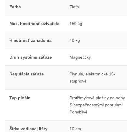
Farba
Zlatá
Max. hmotnosť užívateľa
150 kg
Hmotnosť zariadenia
40 kg
Druh systému záťaže
Magnetický
Regulácia záťaže
Plynulé, elektronické 16-
stupňové
Typ plošín
Protišmykové plošiny na nohy
S bezpečnostnými popruhmi
Pohyblivé
Šírka vodiacej lišty
10 cm