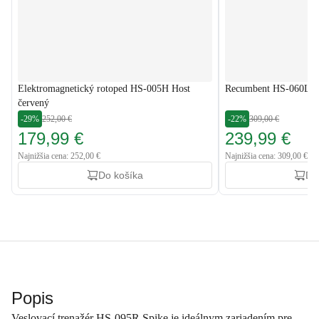
Elektromagnetický rotoped HS-005H Host
Recumbent HS-060L Pu
červený
-29%
252,00 €
-22%
309,00 €
179,99 €
239,99 €
Najnižšia cena: 252,00 €
Najnižšia cena: 309,00 €
Do košíka
Do
Popis
Veslovací trenažér HS-095R Spike je ideálnym zariadením pre