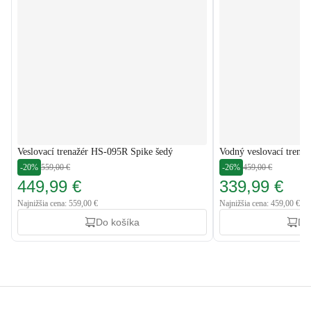
Veslovací trenažér HS-095R Spike šedý
Vodný veslovací tren
-20%
559,00 €
-26%
459,00 €
449,99 €
339,99 €
Najnižšia cena: 559,00 €
Najnižšia cena: 459,00 €
Do košíka
Do