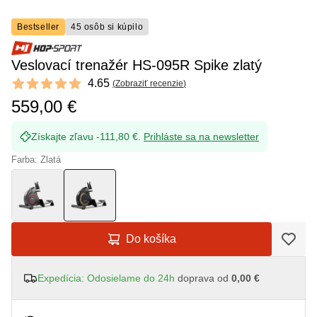
Bestseller
45 osôb si kúpilo
Veslovací trenažér HS-095R Spike zlatý
Reviews
4.65
(
Zobraziť recenzie
)
4.65 out of 5 stars
559,00 €
Získajte zľavu -111,80 €.
Prihláste sa na newsletter
Farba: Zlatá
Do košíka
Expedícia: Odosielame do 24h
doprava od
0,00 €