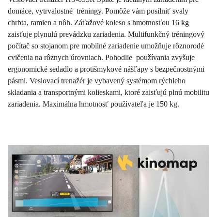
domáce, vytrvalostné tréningy. Pomôže vám posilniť svaly
chrbta, ramien a nôh. Záťažové koleso s hmotnosťou 16 kg
zaisťuje plynulú prevádzku zariadenia. Multifunkčný tréningový
počítač so stojanom pre mobilné zariadenie umožňuje rôznorodé
cvičenia na rôznych úrovniach. Pohodlie používania zvyšuje
ergonomické sedadlo a protišmykové nášľapy s bezpečnostnými
pásmi. Veslovací trenažér je vybavený systémom rýchleho
skladania a transportnými kolieskami, ktoré zaisťujú plnú mobilitu
zariadenia. Maximálna hmotnosť používateľa je 150 kg.