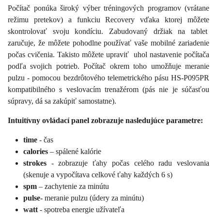
Počítač ponúka široký výber tréningových programov (vrátane
režimu pretekov) a funkciu Recovery vďaka ktorej môžete
skontrolovať svoju kondíciu. Zabudovaný držiak na tablet
zaručuje, že môžete pohodlne používať vaše mobilné zariadenie
počas cvičenia. Takisto môžete upraviť uhol nastavenie počítača
podľa svojich potrieb. Počítač okrem toho umožňuje meranie
pulzu - pomocou bezdrôtového telemetrického pásu HS-P095PR
kompatibilného s veslovacím trenažérom (pás nie je súčasťou
súpravy, dá sa zakúpiť samostatne).
Intuitívny ovládací panel zobrazuje nasledujúce parametre:
time
- čas
calories
– spálené kalórie
strokes
- zobrazuje ťahy počas celého radu veslovania
(skenuje a vypočítava celkové ťahy každých 6 s)
spm
– zachytenie za minútu
pulse-
meranie pulzu (údery za minútu)
watt
- spotreba energie užívateľa