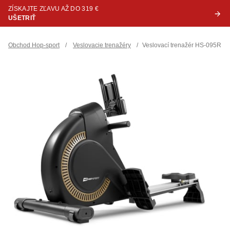
ZÍSKAJTE ZĽAVU AŽ DO 319 €
UŠETRIŤ
Obchod Hop-sport
/
Veslovacie trenažéry
/
Veslovací trenažér HS-095R Spi