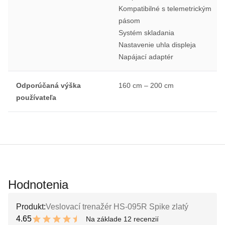
Kompatibilné s telemetrickým
pásom
Systém skladania
Nastavenie uhla displeja
Napájací adaptér
Odporúčaná výška
160 cm – 200 cm
používateľa
Hodnotenia
Produkt:
Veslovací trenažér HS-095R Spike zlatý
4.65
Na základe 12 recenzií
9.3 out of 10 stars