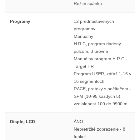
Režim spánku
Programy
12 prednastavených
programov
Manuálny
H.R.C, program riadený
pulzom, 3 úrovne
Manuálny program H.R.C -
Target HR
Program USER, záťaž 1-16 v
16 segmentoch
RACE, preteky s počítačom -
SPM (10-95 každých 5),
vzdialenosť 100 do 9900 m
Displej LCD
ÁNO
Nepretržité zobrazenie - 8
funkcií