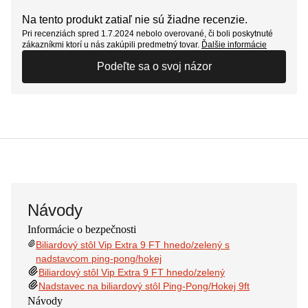
Na tento produkt zatiaľ nie sú žiadne recenzie.
Pri recenziách spred 1.7.2024 nebolo overované, či boli poskytnuté
zákazníkmi ktorí u nás zakúpili predmetný tovar.
Ďalšie informácie
Podeľte sa o svoj názor
Návody
Informácie o bezpečnosti
Biliardový stôl Vip Extra 9 FT hnedo/zelený s
nadstavcom ping-pong/hokej
Biliardový stôl Vip Extra 9 FT hnedo/zelený
Nadstavec na biliardový stôl Ping-Pong/Hokej 9ft
Návody