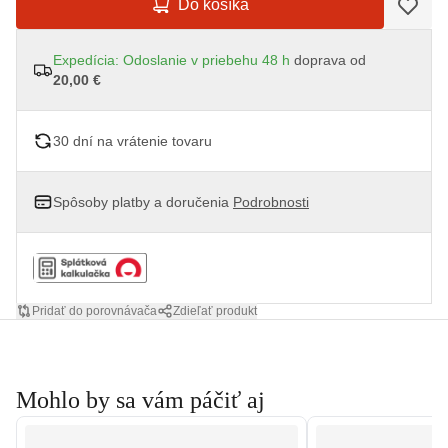
Do košíka
Expedícia: Odoslanie v priebehu 48 h
doprava od
20,00 €
30 dní na vrátenie tovaru
Spôsoby platby a doručenia
Podrobnosti
Pridať do porovnávača
Zdieľať produkt
Mohlo by sa vám páčiť aj