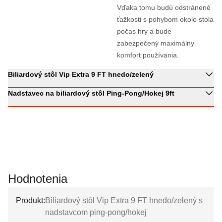
Vďaka tomu budú odstránené
ťažkosti s pohybom okolo stola
počas hry a bude
zabezpečený maximálny
komfort používania.
Biliardový stôl Vip Extra 9 FT hnedo/zelený
Nadstavec na biliardový stôl Ping-Pong/Hokej 9ft
Hodnotenia
Produkt:
Biliardový stôl Vip Extra 9 FT hnedo/zelený s
nadstavcom ping-pong/hokej