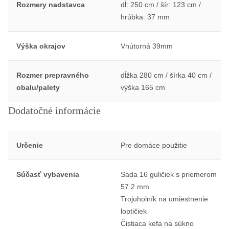
Rozmery nadstavca
dĺ: 250 cm / šír: 123 cm /
hrúbka: 37 mm
Výška okrajov
Vnútorná 39mm
Rozmer prepravného
dĺžka 280 cm / šírka 40 cm /
obalu/palety
výška 165 cm
Dodatočné informácie
Určenie
Pre domáce použitie
Súčasť vybavenia
Sada 16 guličiek s priemerom
57.2 mm
Trojuholník na umiestnenie
loptičiek
Čistiaca kefa na súkno