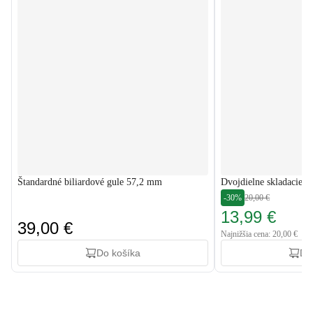
Štandardné biliardové gule 57,2 mm
Dvojdielne skladacie bi
-30%
20,00 €
13,99 €
39,00 €
Najnižšia cena: 20,00 €
Do košíka
Do