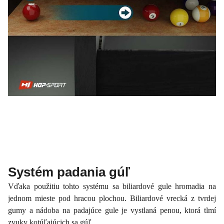
Systém padania gúľ
Vďaka použitiu tohto systému sa biliardové gule hromadia na
jednom mieste pod hracou plochou. Biliardové vrecká z tvrdej
gumy a nádoba na padajúce gule je vystlaná penou, ktorá tlmí
zvuky kotúľajúcich sa gúľ.