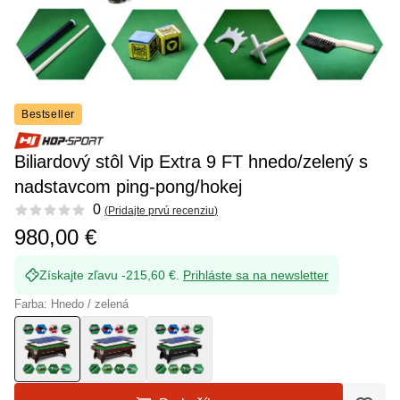
Bestseller
Biliardový stôl Vip Extra 9 FT hnedo/zelený s
nadstavcom ping-pong/hokej
Reviews
0
(
Pridajte prvú recenziu
)
980,00 €
Získajte zľavu -215,60 €.
Prihláste sa na newsletter
Farba: Hnedo / zelená