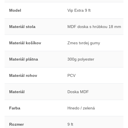
Model
Vip Extra 9 ft
Materiál stola
MDF doska s hrúbkou 18 mm
Materiál košíkov
Zmes tvrdej gumy
Materiál plátna
300g polyester
Materiál rohov
PCV
Materiál
Doska MDF
Farba
Hnedo / zelená
Rozmer
9 ft