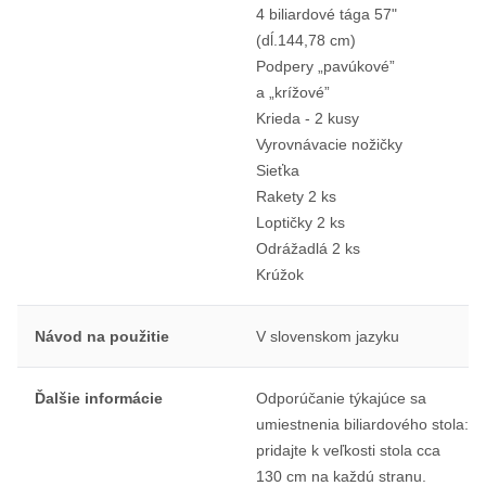
4 biliardové tága 57"
(dĺ.144,78 cm)
Podpery „pavúkové”
a „krížové”
Krieda - 2 kusy
Vyrovnávacie nožičky
Sieťka
Rakety 2 ks
Loptičky 2 ks
Odrážadlá 2 ks
Krúžok
Návod na použitie
V slovenskom jazyku
Ďalšie informácie
Odporúčanie týkajúce sa
umiestnenia biliardového stola:
pridajte k veľkosti stola cca
130 cm na každú stranu.