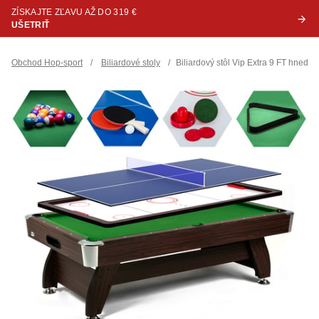
ZÍSKAJTE ZĽAVU AŽ DO 319 €
UŠETRIŤ
Obchod Hop-sport
/
Biliardové stoly
/
Biliardový stôl Vip Extra 9 FT hnedo