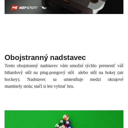
Obojstranný nadstavec
Tento obojstranný nadstavec vám umožní rýchlo premeniť váš
biliardový stôl na ping-pongový stôl alebo stôl na hokej (air
hockey). Nadstavec sa umiestňuje medzi okrajové
mantinely stola; stačí si len vybrať hru.