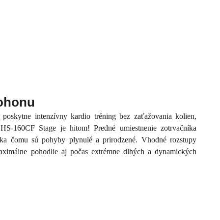
ohonu
 poskytne intenzívny kardio tréning bez zaťažovania kolien,
r HS-160CF Stage je hitom! Predné umiestnenie zotrvačníka
ďaka čomu sú pohyby plynulé a prirodzené. Vhodné rozstupy
maximálne pohodlie aj počas extrémne dlhých a dynamických