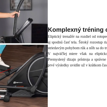
Komplexný tréning c
Eliptický trenažér na rozdiel od roto
aj spodnú časť tela. Široký rozostup ri
striedavým pohybom rúk a nôh sa do tr
V najväčšej miere však na elipticko
Premyslený dizajn prístroja a správn
prvé výsledky uvidíte už v krátkom čas