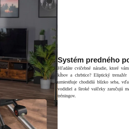
Systém predného p
Hľadáte cvičebné náradie, ktoré vám
kĺbov a chrbtice? Eliptický trenažé
umiestňuje chodidlá blízko seba, v
vodidiel a široké valčeky zaručujú 
tréningov.