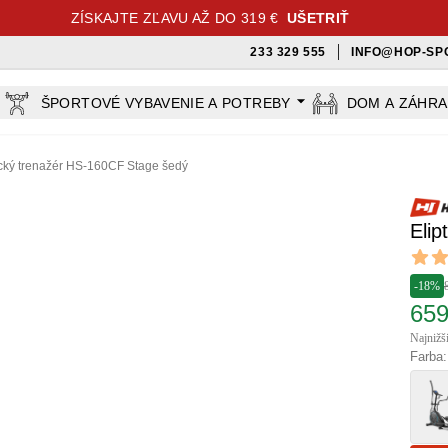
ZÍSKAJTE ZĽAVU AŽ DO 319 €
UŠETRIŤ
233 329 555
INFO@HOP-SP
ŠPORTOVÉ VYBAVENIE A POTREBY
DOM A ZÁHR
ický trenažér HS-160CF Stage šedý
Elip
Revi
4.9 out
-18%
659
Najnižš
Farba: