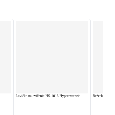
Lavička na cvičenie HS-1016 Hyperextenzia
Bežecký pás 