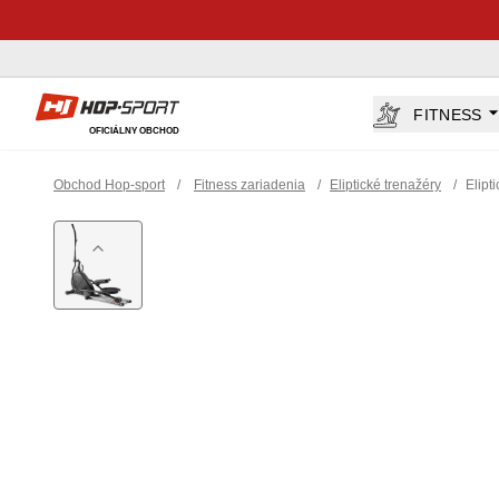
Hop-Sport.sk
FITNESS
OFICIÁLNY OBCHOD
Obchod Hop-sport
/
Fitness zariadenia
/
Eliptické trenažéry
/
Elipt