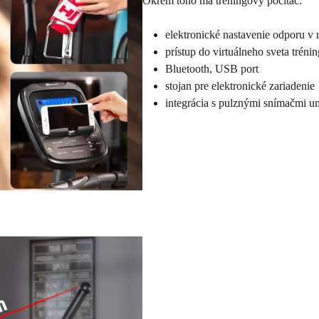
Okrem toho má tréningový počítač:
elektronické nastavenie odporu v
prístup do virtuálneho sveta trén
Bluetooth, USB port
stojan pre elektronické zariadenie
integrácia s pulznými snímačmi u