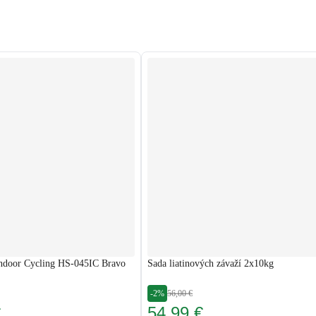
Indoor Cycling HS-045IC Bravo
Sada liatinových závaží 2x10kg
-2%
56,00 €
€
54,99 €