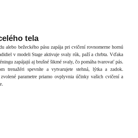
elého tela
pedu alebo bežeckého pásu zapája pri cvičení rovnomerne hornú
adidiel v modeli Stage aktivuje svaly rúk, paží a chrbta. Vďaka
éningu zapájajú aj brušné šikmé svaly, čo pomáha tvarovať pás.
m trenažéri spevníte a vytvarujete stehná, lýtka a zadok.
e zvolené parametre priamo ovplyvnia účinky vašich cvičení a
e.