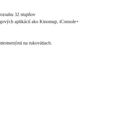
 rozsahu 32 stupňov
ingových aplikácií ako Kinomap, iConsole+
miestnenými na rukovätiach.