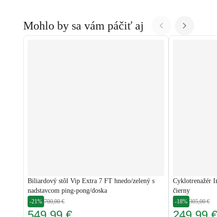
Mohlo by sa vám páčiť aj
Biliardový stôl Vip Extra 7 FT hnedo/zelený s
Cyklotrenažér 
nadstavcom ping-pong/doska
čierny
-21%
700,00 €
-18%
305,00 €
549,99 €
249,99 