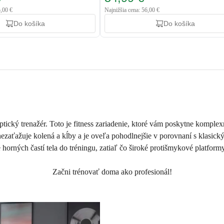
5,00 €
Najnižšia cena: 56,00 €
Do košíka
Do košíka
tický trenažér. Toto je fitness zariadenie, ktoré vám poskytne komplex
ezaťažuje kolená a kĺby a je oveľa pohodlnejšie v porovnaní s klasi
rných častí tela do tréningu, zatiaľ čo široké protišmykové platformy c
Začni trénovať doma ako profesionál!