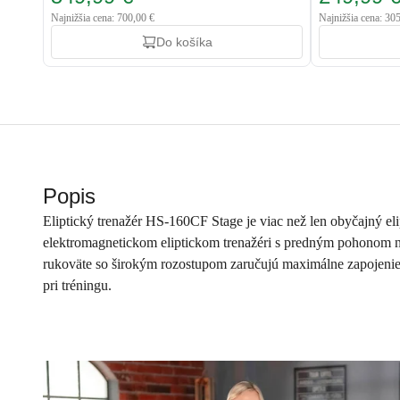
Najnižšia cena: 700,00 €
Najnižšia cena: 30
Do košíka
Popis
Eliptický trenažér HS-160CF Stage je viac než len obyčajný elip
elektromagnetickom eliptickom trenažéri s predným pohonom n
rukoväte so širokým rozostupom zaručujú maximálne zapojenie ho
pri tréningu.