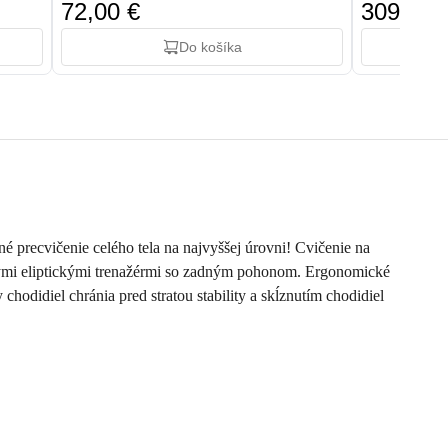
72,00 €
309,00 
Do košíka
né precvičenie celého tela na najvyššej úrovni! Cvičenie na
ckými eliptickými trenažérmi so zadným pohonom. Ergonomické
hodidiel chránia pred stratou stability a skĺznutím chodidiel