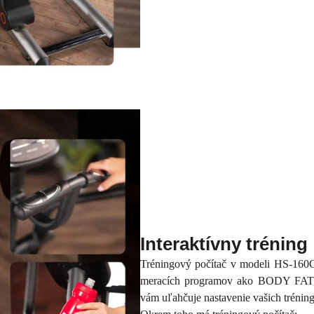
Interaktívny tréning
Tréningový počítač v modeli HS-160C
meracích programov ako BODY FAT, k
vám uľahčuje nastavenie vašich trénin