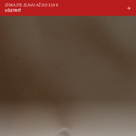
ZÍSKAJTE ZĽAVU AŽ DO 319 €
UŠETRIŤ