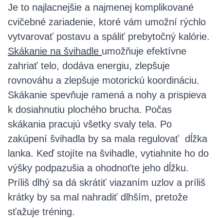
Je to najlacnejšie a najmenej komplikované
cvičebné zariadenie, ktoré vám umožní rýchlo
vytvarovať postavu a spáliť prebytočný kalórie.
Skákanie na švihadle
umožňuje efektívne
zahriať telo, dodáva energiu, zlepšuje
rovnováhu a zlepšuje motorickú koordináciu.
Skákanie spevňuje ramená a nohy a prispieva
k dosiahnutiu plochého brucha. Počas
skákania pracujú všetky svaly tela. Po
zakúpení švihadla by sa mala regulovať dĺžka
lanka. Keď stojíte na švihadle, vytiahnite ho do
výšky podpazušia a ohodnoťte jeho dĺžku.
Príliš dlhý sa dá skrátiť viazaním uzlov a príliš
krátky by sa mal nahradiť dlhším, pretože
sťažuje tréning.