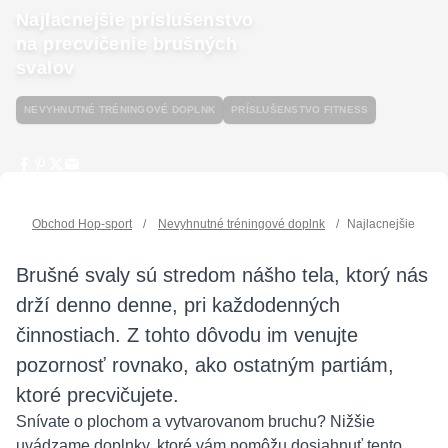
Najlacnejšie príslušenstvo
na precvičenie brušných
svalov
NEVYHNUTNÉ TRÉNINGOVÉ DOPLNK
PRÍSLUŠENSTVO FITNESS
Obchod Hop-sport
/
Nevyhnutné tréningové doplnk
/
Najlacnejšie prísl
Brušné svaly sú stredom nášho tela, ktorý nás
drží denno denne, pri každodenných
činnostiach. Z tohto dôvodu im venujte
pozornosť rovnako, ako ostatným partiám,
ktoré precvičujete.
Snívate o plochom a vytvarovanom bruchu? Nižšie
uvádzame doplnky, ktoré vám pomôžu dosiahnuť tento