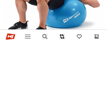
Hop-Sport.sk
Search
Porovnávač
items in favorites,
Košík
Open menu
Gymnastické lopty
Lopta spestrí a spríjemní tréning. Je ideálna
pre všeobecný rozvojový tréning, gymnastiku
a rehabilitácie. Správne cvičenie s loptou tiež
posilní brušné svaly. Pri nákupe gymnastickej
lopty sa zamerajte na jej veľkosť. Nemôže byť
príliš malá, pretože pri sedení na lopte by mal
byť uhol pod kolenom asi 90 stupňov. Prezrite