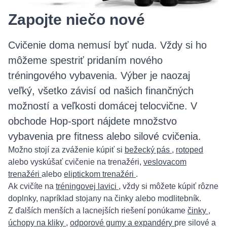
Zapojte niečo nové
Cvičenie doma nemusí byť nuda. Vždy si ho
môžeme spestriť pridaním nového
tréningového vybavenia. Výber je naozaj
veľký, všetko závisí od našich finančných
možností a veľkosti domácej telocvične. V
obchode Hop-sport nájdete množstvo
vybavenia pre fitness alebo silové cvičenia.
Možno stojí za zváženie kúpiť si
bežecký pás
,
rotoped
alebo vyskúšať cvičenie na trenažéri,
veslovacom
trenažéri
alebo
eliptickom trenažéri
.
Ak cvičíte na
tréningovej lavici
, vždy si môžete kúpiť rôzne
doplnky, napríklad stojany na činky alebo modlitebník.
Z ďalších menších a lacnejších riešení ponúkame
činky
,
úchopy na kliky
,
odporové gumy a expandéry
pre silové a