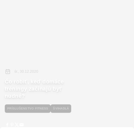
śr., 30.12.2020
Čo robiť, keď domáce
tréningy začínajú byť
nudné?
PRÍSLUŠENSTVO FITNESS
ŠVIHADLÁ