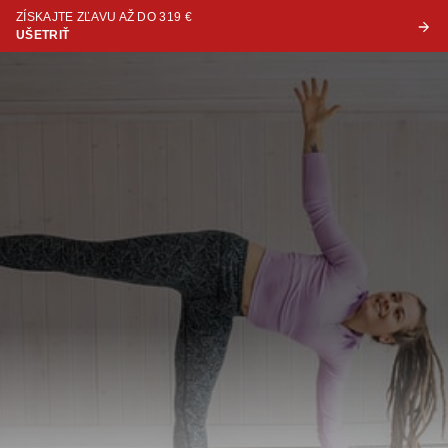
ZÍSKAJTE ZĽAVU AŽ DO 319 €
UŠETRIŤ