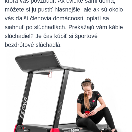
ktorá vás povzbudí. Ak cvičíte sami doma,
môžete si ju pustiť hlasnejšie, ale ak sú okolo
vás ďalší členovia domácnosti, oplatí sa
siahnuť po slúchadlách. Prekážajú vám káble
slúchadiel? Je čas kúpiť si športové
bezdrôtové slúchadlá.