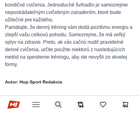
kondičné cvičenia. Jednoduché švihadlo je samozrejme
nepostrádateľným cvičebným zariadením, ktoré bude
užitočné pre každého.
Pamätajte, že denný tréning vám dodá pozitívnu energiu a
zlepší vašu celkovú pohodu. Samozrejme, že má veľký
vplyv na zdravie. Preto, ak vás začnú nudiť pravidelné
denné cvičenia, určite použite niektorú z nasledujúcich
metód na spestrenie tréningu, aby ste nevyšli zo skvelej
formy.
Autor: Hop-Sport Redakcia
Hop-Sport.sk
Search
Porovnávač
items in favorites,
Košík
Open menu
PREDOŠLÝ ČLÁNOK
NASLEDUJÚCI ČLÁNOK
Kto môže trénovať na eliptickom
Čo je Pilates?
trenažéri?