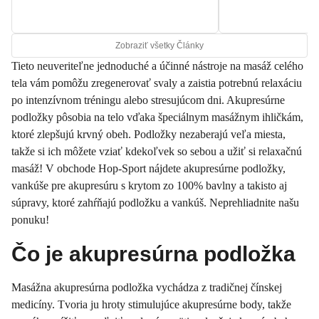
Zobraziť všetky Články
Tieto neuveriteľne jednoduché a účinné nástroje na masáž celého
tela vám pomôžu zregenerovať svaly a zaistia potrebnú relaxáciu
po intenzívnom tréningu alebo stresujúcom dni. Akupresúrne
podložky pôsobia na telo vďaka špeciálnym masážnym ihličkám,
ktoré zlepšujú krvný obeh. Podložky nezaberajú veľa miesta,
takže si ich môžete vziať kdekoľvek so sebou a užiť si relaxačnú
masáž! V obchode Hop-Sport nájdete akupresúrne podložky,
vankúše pre akupresúru s krytom zo 100% bavlny a takisto aj
súpravy, ktoré zahŕňajú podložku a vankúš. Neprehliadnite našu
ponuku!
Čo je akupresúrna podložka
Masážna akupresúrna podložka vychádza z tradičnej čínskej
medicíny. Tvoria ju hroty stimulujúce akupresúrne body, takže