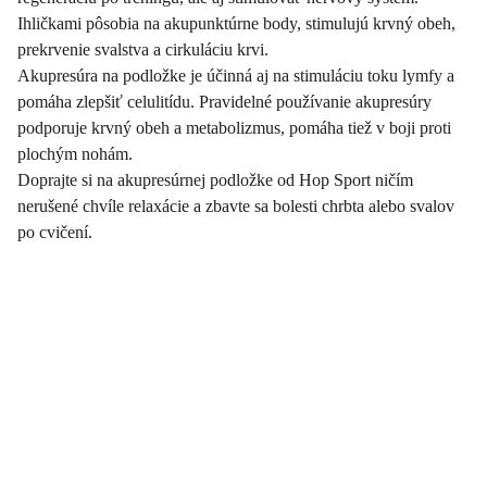
Ihličkami pôsobia na akupunktúrne body, stimulujú krvný obeh,
prekrvenie svalstva a cirkuláciu krvi.
Akupresúra na podložke je účinná aj na stimuláciu toku lymfy a
pomáha zlepšiť celulitídu. Pravidelné používanie akupresúry
podporuje krvný obeh a metabolizmus, pomáha tiež v boji proti
plochým nohám.
Doprajte si na akupresúrnej podložke od Hop Sport ničím
nerušené chvíle relaxácie a zbavte sa bolesti chrbta alebo svalov
po cvičení.