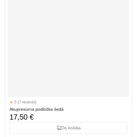
Reviews
5
(7 recenzii)
5 out of 5 stars
Akupresúrna podložka šedá
17,50 €
Do košíka