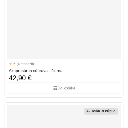
Reviews
5
(4 recenzii)
5 out of 5 stars
Akupresúrna súprava - čierna
42,90 €
Do košíka
42 osôb si kúpilo