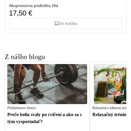
5 out of 5 stars
Akupresúrna podložka žltá
17,50 €
Do košíka
Z nášho blogu
Príslušenstvo fitness
Relaxačná a zábavná zóna
Prečo bolia svaly po cvičení a ako sa s
Relaxačný tréning -
tým vysporiadať?