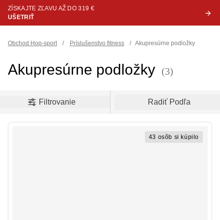
ZÍSKAJTE ZĽAVU AŽ DO 319 €
UŠETRIŤ
Obchod Hop-sport
/
Príslušenstvo fitness
/
Akupresúrne podložky
Akupresúrne podložky
(3)
oduct filters
Filtrovanie
Radiť Podľa
43 osôb si kúpilo