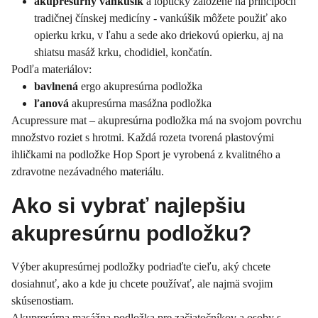
akupresúrny vankúšik
a loptičky založené na princípoch
tradičnej čínskej medicíny - vankúšik môžete použiť ako
opierku krku, v ľahu a sede ako driekovú opierku, aj na
shiatsu masáž krku, chodidiel, končatín.
Podľa materiálov:
bavlnená
ergo akupresúrna podložka
ľanová
akupresúrna masážna podložka
Acupressure mat – akupresúrna podložka má na svojom povrchu
množstvo roziet s hrotmi. Každá rozeta tvorená plastovými
ihličkami na podložke Hop Sport je vyrobená z kvalitného a
zdravotne nezávadného materiálu.
Ako si vybrať najlepšiu
akupresúrnu podložku?
Výber akupresúrnej podložky podriaďte cieľu, aký chcete
dosiahnuť, ako a kde ju chcete používať, ale najmä svojim
skúsenostiam.
Akupresúrna masážna podložka pre začiatočníkov a osoby s