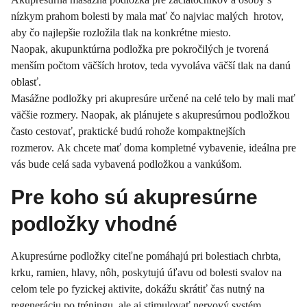
nízkym prahom bolesti by mala mať čo najviac malých hrotov,
aby čo najlepšie rozložila tlak na konkrétne miesto.
Naopak, akupunktúrna podložka pre pokročilých je tvorená
menším počtom väčších hrotov, teda vyvoláva väčší tlak na danú
oblasť.
Masážne podložky pri akupresúre určené na celé telo by mali mať
väčšie rozmery. Naopak, ak plánujete s akupresúrnou podložkou
často cestovať, praktické budú rohože kompaktnejších
rozmerov. Ak chcete mať doma kompletné vybavenie, ideálna pre
vás bude celá sada vybavená podložkou a vankúšom.
Pre koho sú akupresúrne
podložky vhodné
Akupresúrne podložky citeľne pomáhajú pri bolestiach chrbta,
krku, ramien, hlavy, nôh, poskytujú úľavu od bolesti svalov na
celom tele po fyzickej aktivite, dokážu skrátiť čas nutný na
regeneráciu po tréningu, ale aj stimulovať nervový systém.