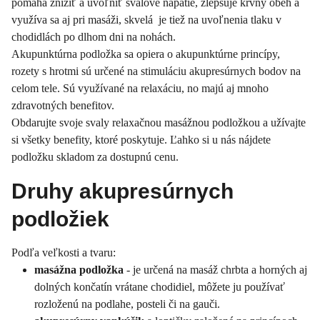
pomáha znížiť a uvoľniť svalové napätie, zlepšuje krvný obeh a
využíva sa aj pri masáži, skvelá je tiež na uvoľnenia tlaku v
chodidlách po dlhom dni na nohách.
Akupunktúrna podložka sa opiera o akupunktúrne princípy,
rozety s hrotmi sú určené na stimuláciu akupresúrnych bodov na
celom tele. Sú využívané na relaxáciu, no majú aj mnoho
zdravotných benefitov.
Obdarujte svoje svaly relaxačnou masážnou podložkou a užívajte
si všetky benefity, ktoré poskytuje. Ľahko si u nás nájdete
podložku skladom za dostupnú cenu.
Druhy akupresúrnych
podložiek
Podľa veľkosti a tvaru:
masážna podložka
- je určená na masáž chrbta a horných aj
dolných končatín vrátane chodidiel, môžete ju používať
rozloženú na podlahe, posteli či na gauči.