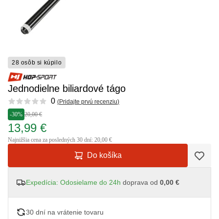
28 osôb si kúpilo
Jednodielne biliardové tágo
Reviews
0
(
Pridajte prvú recenziu
)
-30%
20,00 €
13,99 €
Najnižšia cena za posledných 30 dní: 20,00 €
Do košíka
Expedícia: Odosielame do 24h
doprava od
0,00 €
30 dní na vrátenie tovaru