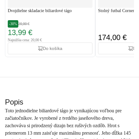
Dvojdielne skladacie biliardové tágo
Stolný futbal Corner Č
-30%
20,00 €
13,99 €
174,00 €
Najnižšia cena: 20,00 €
Do košíka
Do
Popis
Toto jednodielne biliardové tágo je vynikajúcou voľbou pre
začiatočníkov. Je vyrobené z tvrdého jaseňového dreva,
zachováva si prirodzený dizajn bez rušivých ozdôb. Hrot s
priemerom 13 mm zaisťuje maximálnu presnosť. Jeho dĺžka 145