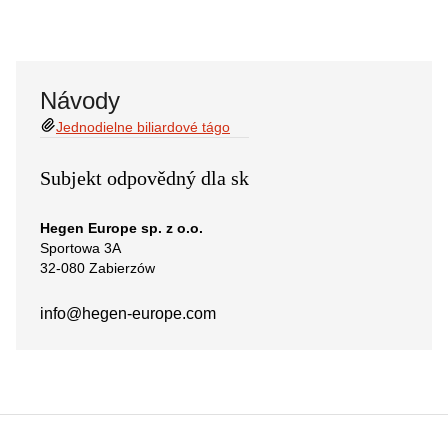
Návody
Jednodielne biliardové tágo
Subjekt odpovědný dla sk
Hegen Europe sp. z o.o.
Sportowa 3A
32-080 Zabierzów
info@hegen-europe.com