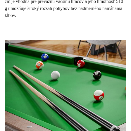
cm je vhodná pre prevažnú väčšinu hráčov a jeho hmotnosť 510
g umožňuje široký rozsah pohybov bez nadmerného namáhania
kĺbov.