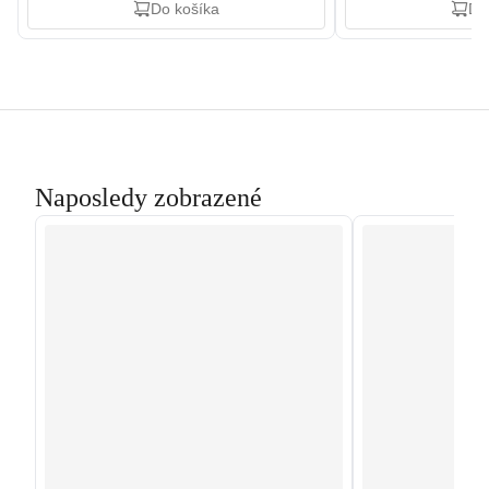
Do košíka
Do
Naposledy zobrazené