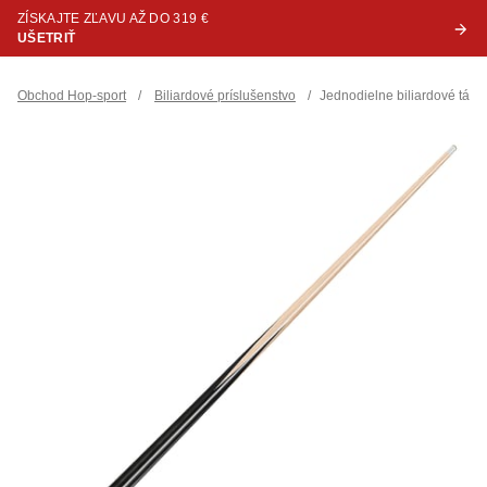
ZÍSKAJTE ZĽAVU AŽ DO 319 €
UŠETRIŤ
Obchod Hop-sport
/
Biliardové príslušenstvo
/
Jednodielne biliardové tágo