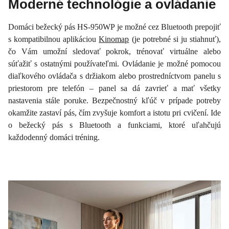
Moderné technológie a ovládanie
Domáci bežecký pás HS-950WP je možné cez Bluetooth prepojiť
s kompatibilnou aplikáciou
Kinomap
(je potrebné si ju stiahnuť),
čo Vám umožní sledovať pokrok, trénovať virtuálne alebo
súťažiť s ostatnými používateľmi. Ovládanie je možné pomocou
diaľkového ovládača s držiakom alebo prostredníctvom panelu s
priestorom pre telefón – panel sa dá zavrieť a mať všetky
nastavenia stále poruke. Bezpečnostný kľúč v prípade potreby
okamžite zastaví pás, čím zvyšuje komfort a istotu pri cvičení. Ide
o bežecký pás s Bluetooth a funkciami, ktoré uľahčujú
každodenný domáci tréning.