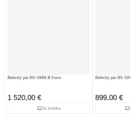
Bežecký pás HS-5000LB Force
Bežecký pás HS-3200
1 520,00 €
899,00 €
Do košíka
Do