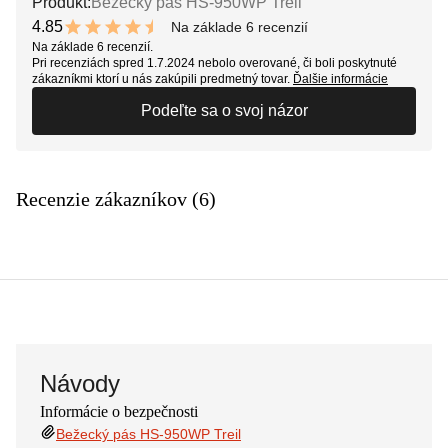
Produkt:
Bežecký pás HS-950WP Treil
4.85
Na základe 6 recenzií
9.7 out of 10 stars
Na základe 6 recenzií.
Pri recenziách spred 1.7.2024 nebolo overované, či boli poskytnuté
zákazníkmi ktorí u nás zakúpili predmetný tovar.
Ďalšie informácie
Podeľte sa o svoj názor
Recenzie zákazníkov (6)
Návody
Informácie o bezpečnosti
Bežecký pás HS-950WP Treil