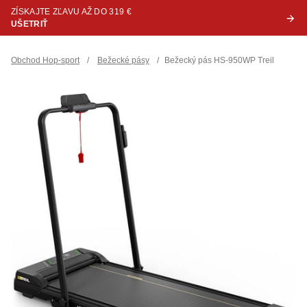
ZÍSKAJTE ZĽAVU AŽ DO 319 €
UŠETRIŤ
Obchod Hop-sport
/
Bežecké pásy
/
Bežecký pás HS-950WP Treil