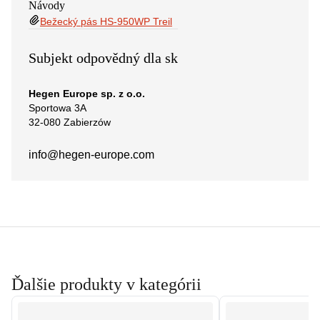
Návody
Bežecký pás HS-950WP Treil
Subjekt odpovědný dla sk
Hegen Europe sp. z o.o.
Sportowa 3A
32-080 Zabierzów
info@hegen-europe.com
Ďalšie produkty v kategórii