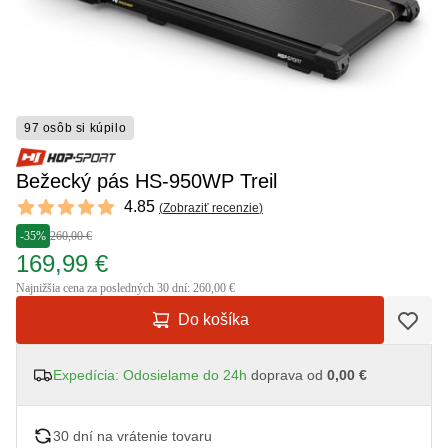
97 osôb si kúpilo
Bežecký pás HS-950WP Treil
Reviews
4.85
(
Zobraziť recenzie
)
4.85 out of 5 stars
-35%
260,00 €
169,99 €
Najnižšia cena za posledných 30 dní: 260,00 €
Do košíka
Expedícia: Odosielame do 24h
doprava od
0,00 €
30 dní na vrátenie tovaru