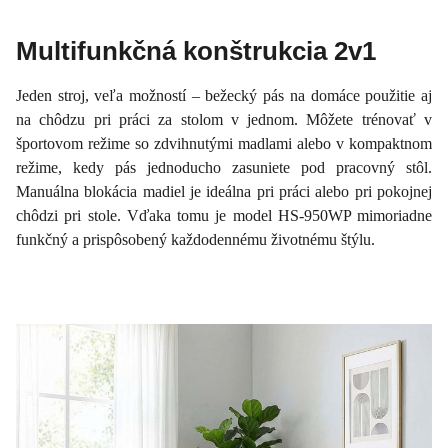
Multifunkčná konštrukcia 2v1
Jeden stroj, veľa možností – bežecký pás na domáce použitie aj
na chôdzu pri práci za stolom v jednom. Môžete trénovať v
športovom režime so zdvihnutými madlami alebo v kompaktnom
režime, kedy pás jednoducho zasuniete pod pracovný stôl.
Manuálna blokácia madiel je ideálna pri práci alebo pri pokojnej
chôdzi pri stole. Vďaka tomu je model HS-950WP mimoriadne
funkčný a prispôsobený každodennému životnému štýlu.