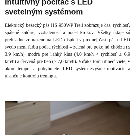
Intuitívny počítač s LED
svetelným systémom
Elektrický bežecký pás HS-950WP Treil zobrazuje čas, rýchlosť,
spálené kalórie, vzdialenosť a počet krokov. Všetky údaje sú
prehľadne zobrazené na LED displeji v prednej časti pásu. LED
svetlo mení farbu podľa rýchlosti – zelená pre pokojnú chôdzu (≤
3,9 km/h), modrá pre ľahký klus (4,0 km/h < rýchlosť ≤ 6,9
km/h) a červená pre beh (> 7,0 km/h). Vďaka tomu ihneď viete, v
akom tempe sa pohybujete. LED systém zvyšuje motiváciu a
uľahčuje kontrolu tréningu.