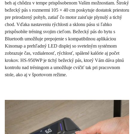
beh aj chôdzu v tempe prispôsobenom Vašim možnostiam. Široký
bežecký pás s rozmermi 105 × 40 cm poskytuje dostatok priestoru
pre prirodzený pohyb, zatiaľ čo motor zaisťuje plynulý a tichý
chod. Vďaka nastaveniu rýchlosti a sklonu pásu si ľahko
prispôsobíte tréning svojim cieľom. Bežecký pás do bytu s
Bluetooth umožňuje prepojenie s kompatibilnou aplikáciou
Kinomap a prehľadný LED displej so svetelným systémom
zobrazuje čas, vzdialenosť, rýchlosť, spálené kalórie aj počet
krokov. HS-950WP je tichý bežecký pás, ktorý Vám dáva plnú
kontrolu nad tréningom a umožňuje cvičiť tak pri pracovnom
stole, ako aj v športovom režime.