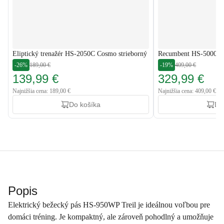
Eliptický trenažér HS-2050C Cosmo strieborný
Recumbent HS-5000L R
-26%
189,00 €
-19%
409,00 €
139,99 €
329,99 €
Najnižšia cena: 189,00 €
Najnižšia cena: 409,00 €
Do košíka
Do
Popis
Elektrický bežecký pás HS-950WP Treil je ideálnou voľbou pre
domáci tréning. Je kompaktný, ale zároveň pohodlný a umožňuje