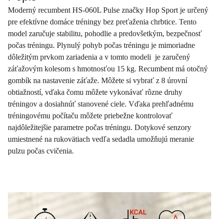
Moderný recumbent HS-060L Pulse značky Hop Sport
je určený
pre efektívne domáce tréningy bez preťaženia chrbtice. Tento
model zaručuje stabilitu, pohodlie a predovšetkým, bezpečnosť
počas tréningu. Plynulý pohyb počas tréningu je mimoriadne
dôležitým prvkom zariadenia a v tomto modeli je zaručený
záťažovým kolesom s hmotnosťou 15 kg. Recumbent má otočný
gombík na nastavenie záťaže. Môžete si vybrať z 8 úrovní
obtiažností, vďaka čomu môžete vykonávať rôzne druhy
tréningov a dosiahnúť stanovené ciele. Vďaka prehľadnému
tréningovému počítaču môžete priebežne kontrolovať
najdôležitejšie parametre počas tréningu. Dotykové senzory
umiestnené na rukovätiach vedľa sedadla umožňujú meranie
pulzu počas cvičenia.