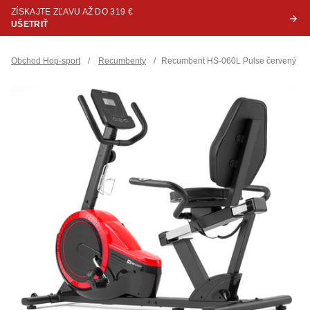
ZÍSKAJTE ZĽAVU AŽ DO 319 €
UŠETRIŤ
Obchod Hop-sport
/
Recumbenty
/
Recumbent HS-060L Pulse červený