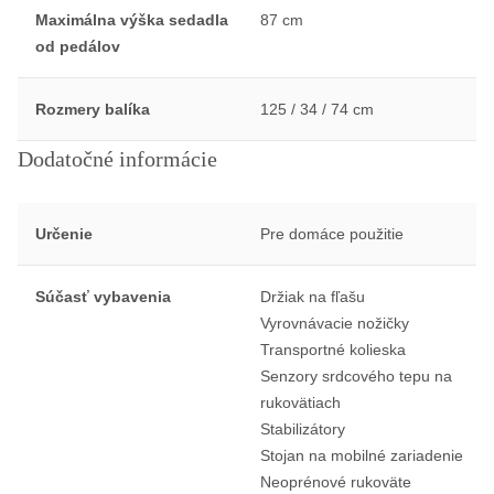
Maximálna výška sedadla
87 cm
od pedálov
Rozmery balíka
125 / 34 / 74 cm
Dodatočné informácie
Určenie
Pre domáce použitie
Súčasť vybavenia
Držiak na fľašu
Vyrovnávacie nožičky
Transportné kolieska
Senzory srdcového tepu na
rukovätiach
Stabilizátory
Stojan na mobilné zariadenie
Neoprénové rukoväte