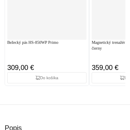
Bežecký pás HS-850WP Primo
Magnetický trenažér C
čierny
309,00 €
359,00 €
Do košíka
Do
Popis