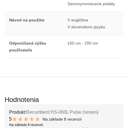
Samovyrovnávacie pedály
Návod na použitie
V angličtine
V slovenskom jazyku
Odporúčaná výška
150 cm - 200 cm
používateľa
Hodnotenia
Produkt:
Recumbent HS-060L Pulse červený
5
Na základe 8 recenzií
10 out of 10 stars
Na základe 8 recenzií.