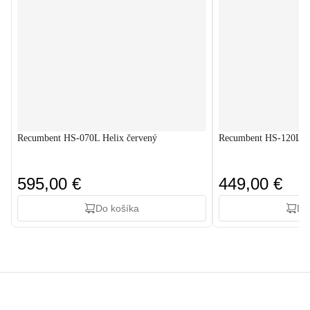
Recumbent HS-070L Helix červený
Recumbent HS-120L Ra
595,00 €
449,00 €
Do košíka
Do