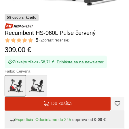
58 osôb si kúpilo
Recumbent HS-060L Pulse červený
Reviews
5
(
Zobraziť recenzie
)
5 out of 5 stars
309,00 €
Získajte zľavu -58,71 €.
Prihláste sa na newsletter
Farba: Červená
Do košíka
Expedícia: Odosielame do 24h
doprava od
0,00 €