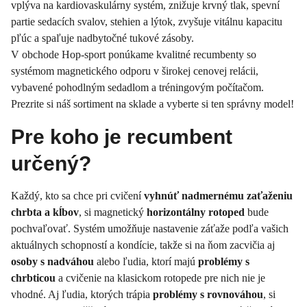
vplýva na kardiovaskulárny systém, znižuje krvný tlak, spevní
partie sedacích svalov, stehien a lýtok, zvyšuje vitálnu kapacitu
pľúc a spaľuje nadbytočné tukové zásoby.
V obchode Hop-sport ponúkame kvalitné recumbenty so
systémom magnetického odporu v širokej cenovej relácii,
vybavené pohodlným sedadlom a tréningovým počítačom.
Prezrite si náš sortiment na sklade a vyberte si ten správny model!
Pre koho je recumbent
určený?
Každý, kto sa chce pri cvičení
vyhnúť nadmernému zaťaženiu
chrbta a kĺbov
, si magnetický
horizontálny rotoped
bude
pochvaľovať. Systém umožňuje nastavenie záťaže podľa vašich
aktuálnych schopností a kondície, takže si na ňom zacvičia aj
osoby s nadváhou
alebo ľudia, ktorí majú
problémy s
chrbticou
a cvičenie na klasickom rotopede pre nich nie je
vhodné. Aj ľudia, ktorých trápia
problémy s rovnováhou
, si