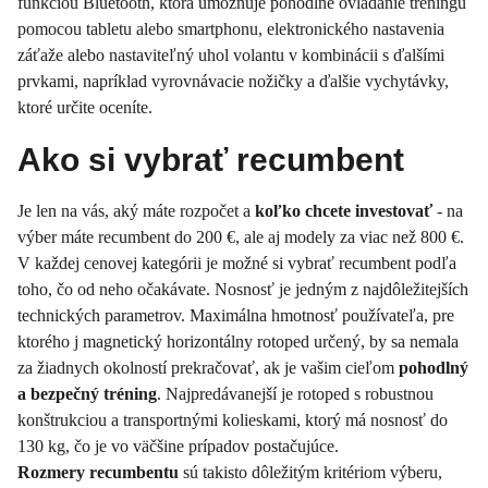
funkciou Bluetooth, ktorá umožňuje pohodlné ovládanie tréningu
pomocou tabletu alebo smartphonu, elektronického nastavenia
záťaže alebo nastaviteľný uhol volantu v kombinácii s ďalšími
prvkami, napríklad vyrovnávacie nožičky a ďalšie vychytávky,
ktoré určite oceníte.
Ako si vybrať recumbent
Je len na vás, aký máte rozpočet a
koľko chcete investovať
- na
výber máte recumbent do 200 €, ale aj modely za viac než 800 €.
V každej cenovej kategórii je možné si vybrať recumbent podľa
toho, čo od neho očakávate. Nosnosť je jedným z najdôležitejších
technických parametrov. Maximálna hmotnosť používateľa, pre
ktorého j magnetický horizontálny rotoped určený, by sa nemala
za žiadnych okolností prekračovať, ak je vašim cieľom
pohodlný
a bezpečný tréning
. Najpredávanejší je rotoped s robustnou
konštrukciou a transportnými kolieskami, ktorý má nosnosť do
130 kg, čo je vo väčšine prípadov postačujúce.
Rozmery recumbentu
sú takisto dôležitým kritériom výberu,