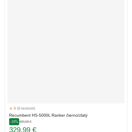
Reviews
0
(0 recenzii)
Recumbent HS-5000L Ranker čierno/zlatý
-19%
409,00 €
329,99 €