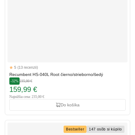
Reviews
5
(13 recenzii)
5 out of 5 stars
Recumbent HS-040L Root čierno/strieborno/šedý
-32%
235,00 €
159,99 €
Najnižšia cena: 235,00 €
Do košíka
Bestseller
147 osôb si kúpilo