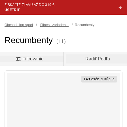
ZÍSKAJTE ZĽAVU AŽ DO 319 €
UŠETRIŤ
Obchod Hop-sport
/
Fitness zariadenia
/
Recumbenty
Recumbenty
(11)
oduct filters
Filtrovanie
Radiť Podľa
149 osôb si kúpilo