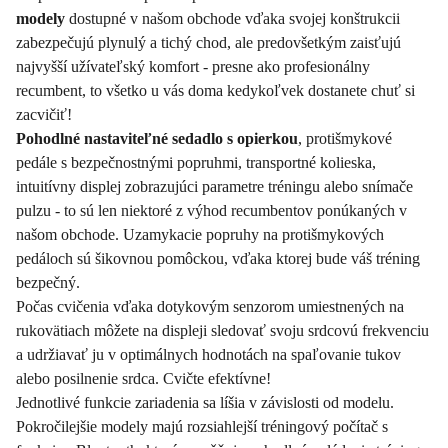
modely
dostupné v našom obchode vďaka svojej konštrukcii
zabezpečujú plynulý a tichý chod, ale predovšetkým zaisťujú
najvyšší užívateľský komfort - presne ako profesionálny
recumbent, to všetko u vás doma kedykoľvek dostanete chuť si
zacvičiť!
Pohodlné nastaviteľné sedadlo s opierkou
, protišmykové
pedále s bezpečnostnými popruhmi, transportné kolieska,
intuitívny displej zobrazujúci parametre tréningu alebo snímače
pulzu - to sú len niektoré z výhod recumbentov ponúkaných v
našom obchode. Uzamykacie popruhy na protišmykových
pedáloch sú šikovnou pomôckou, vďaka ktorej bude váš tréning
bezpečný.
Počas cvičenia vďaka dotykovým senzorom umiestnených na
rukovätiach môžete na displeji sledovať svoju srdcovú frekvenciu
a udržiavať ju v optimálnych hodnotách na spaľovanie tukov
alebo posilnenie srdca. Cvičte efektívne!
Jednotlivé funkcie zariadenia sa líšia v závislosti od modelu.
Pokročilejšie modely majú rozsiahlejší tréningový počítač s