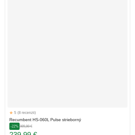
Reviews
5
(8 recenzii)
5 out of 5 stars
Recumbent HS-060L Pulse strieborný
-22%
309,00 €
239,99 €