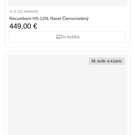
Reviews
5
(12 recenzii)
5 out of 5 stars
Recumbent HS-120L Ravel Čierno/zelený
449,00 €
Do košíka
58 osôb si kúpilo