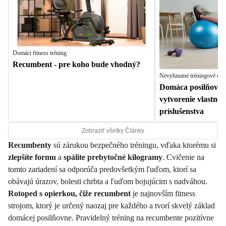
Domáci fitness tréning
Recumbent - pre koho bude vhodný?
Nevyhnutné tréningové dop
Domáca posilňovňa
vytvorenie vlastné
príslušenstva
Zobraziť všetky Články
Recumbenty
sú zárukou bezpečného tréningu, vďaka ktorému si
zlepšíte formu
a
spálite prebytočné kilogramy
. Cvičenie na
tomto zariadení sa odporúča predovšetkým ľuďom, ktorí sa
obávajú úrazov, bolesti chrbta a ľuďom bojujúcim s nadváhou.
Rotoped s opierkou, čiže recumbent
je najnovším fitness
strojom, ktorý je určený naozaj pre každého a tvorí skvelý základ
domácej posilňovne. Pravidelný tréning na recumbente pozitívne