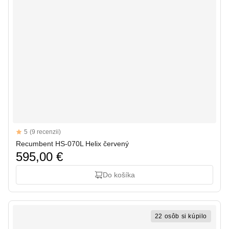
Reviews
5
(9 recenzii)
5 out of 5 stars
Recumbent HS-070L Helix červený
595,00 €
Do košíka
22 osôb si kúpilo