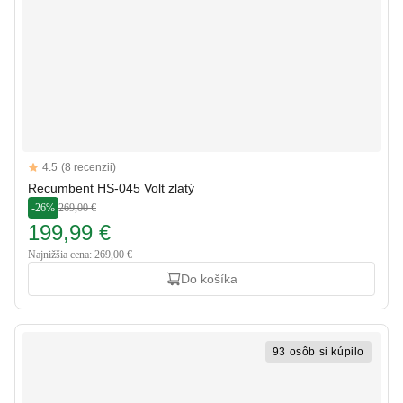
Reviews
4.5
(8 recenzii)
4.5 out of 5 stars
Recumbent HS-045 Volt zlatý
-26%
269,00 €
199,99 €
Najnižšia cena: 269,00 €
Do košíka
93 osôb si kúpilo