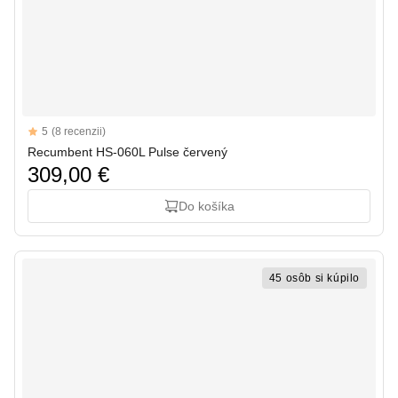
Reviews
5
(8 recenzii)
5 out of 5 stars
Recumbent HS-060L Pulse červený
309,00 €
Do košíka
45 osôb si kúpilo