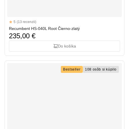
Reviews
5
(13 recenzii)
5 out of 5 stars
Recumbent HS-040L Root Čierno-zlatý
235,00 €
Do košíka
Bestseller
108 osôb si kúpilo