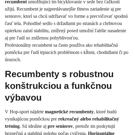
recumbent
umožňujúci im bicyklovanie v sede bez ťažkostí
užijú. Recumbent je najpredávanejšie fitness zariadenie aj pre
seniorov, ktorí sa chcú udržiavať vo forme a precvičovať spodnú
časť tela. Pohodlné sedlo s držadlami po stranách a chrbtovou
opierkou zaistí stabilitu, znížený posed umožní ľahšie nasadenie
aj pre ľudí so zníženou pohyblivosťou.
Profesionálny recumbent sa často používa ako rehabilitačná
pomôcka pre ľudí trpiacich problémom s kĺbmi, chodidlami či po
úrazoch.
Recumbenty s robustnou
konštrukciou a funkčnou
výbavou
V Hop-sport nájdete
magnetické recumbenty
, ktoré budú
vynikajúcou pomôckou pre
rekreačný alebo rehabilitačný
tréning
. Sú ideálne aj
pre seniorov
, pretože im poskytujú
bezpečnú a stabilnú polohu počas cvičenia.
Horizontálne