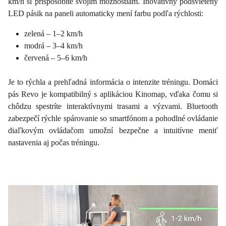
km/h si prispôsobíte svojim možnostiam. Inovatívny podsvietený
LED pásik na paneli automaticky mení farbu podľa rýchlosti:
zelená – 1–2 km/h
modrá – 3–4 km/h
červená – 5–6 km/h
Je to rýchla a prehľadná informácia o intenzite tréningu. Domáci
pás Revo je kompatibilný s aplikáciou Kinomap, vďaka čomu si
chôdzu spestríte interaktívnymi trasami a výzvami. Bluetooth
zabezpečí rýchle spárovanie so smartfónom a pohodlné ovládanie
diaľkovým ovládačom umožní bezpečne a intuitívne meniť
nastavenia aj počas tréningu.