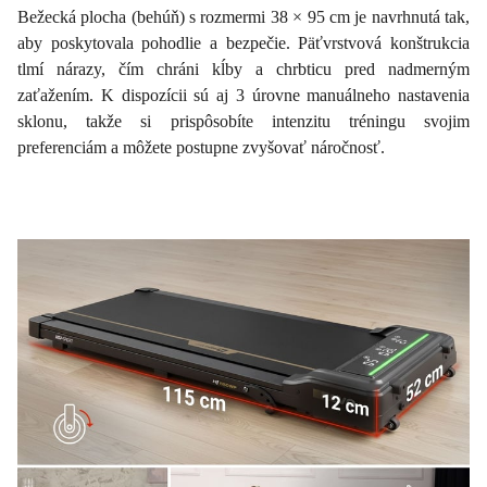
Bežecká plocha (behúň) s rozmermi 38 × 95 cm je navrhnutá tak,
aby poskytovala pohodlie a bezpečie. Päťvrstvová konštrukcia
tlmí nárazy, čím chráni kĺby a chrbticu pred nadmerným
zaťažením. K dispozícii sú aj 3 úrovne manuálneho nastavenia
sklonu, takže si prispôsobíte intenzitu tréningu svojim
preferenciám a môžete postupne zvyšovať náročnosť.