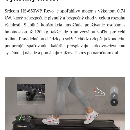
Srdcom HS-650WP Revo je spoľahlivý motor s výkonom 0,74
kW, ktorý zabezpečuje plynulý a bezpečný chod v celom rozsahu
rýchlostí. Stabilná konštrukcia umožňuje používanie osobám s
hmotnosťou až 120 kg, takže ide o univerzálnu voľbu pre celú
rodinu. Pravidelné prechádzky a svižná chôdza zlepšujú kondíciu,
podporujú spaľovanie kalórií, prospievajú srdcovo-cievnemu
systému aj nálade a pomáhajú znižovať stres po náročnom dni.