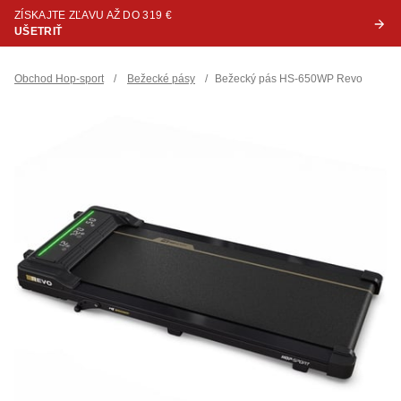
ZÍSKAJTE ZĽAVU AŽ DO 319 €
UŠETRIŤ
Obchod Hop-sport
/
Bežecké pásy
/
Bežecký pás HS-650WP Revo