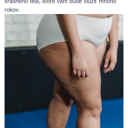
krásneho tela, ktoré vám bude slúžiť mnoho
rokov.