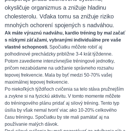
okysličuje organizmus a znižuje hladinu
cholesterolu. Vďaka tomu sa znižuje riziko
mnohých ochorení spojených s nadváhou.
Ak máte výraznú nadváhu, kardio tréning by mal začať
s nízkymi záťažami, vybranými individuálne pre vaše
vlastné schopnosti.
Spočiatku môžete robiť aj
polhodinové prechádzky približne 3-4 krát týždenne.
Potom zavedieme intenzívnejšie tréningové jednotky,
pričom nezabúdame na udržanie správneho rozsahu
tepovej frekvencie. Mala by byť medzi 50-70% vašej
maximálnej tepovej frekvencie.
Po niekoľkých týždňoch cvičenia sa telo stáva pružnejším
a zvykne si na fyzickú aktivitu. V tomto momente môžete
do tréningového plánu pridať aj silový tréning. Tento typ
úsilia by však nemal tvoriť viac ako 10-20% celkového
času tréningu. Spočiatku by ste mali pamätať aj na
používanie malých dávok.