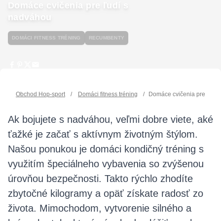
Domáce cvičenia pre ľudí s
nadváhou
DOMÁCI FITNESS TRÉNING
RECUMBENTY
Obchod Hop-sport
/
Domáci fitness tréning
/
Domáce cvičenia pre ľudí
Ak bojujete s nadváhou, veľmi dobre viete, aké
ťažké je začať s aktívnym životným štýlom.
Našou ponukou je domáci kondičný tréning s
využitím špeciálneho vybavenia so zvýšenou
úrovňou bezpečnosti. Takto rýchlo zhodíte
zbytočné kilogramy a opäť získate radosť zo
života. Mimochodom, vytvorenie silného a