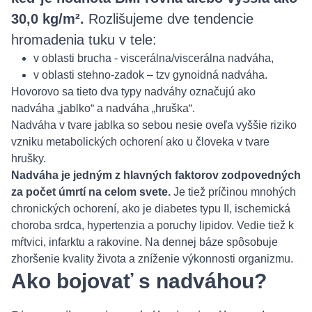
30,0 kg/m².
Rozlišujeme dve tendencie
hromadenia tuku v tele:
v oblasti brucha - viscerálna/viscerálna nadváha,
v oblasti stehno-zadok – tzv gynoidná nadváha.
Hovorovo sa tieto dva typy nadváhy označujú ako
nadváha „jablko“ a nadváha „hruška“.
Nadváha v tvare jablka so sebou nesie oveľa vyššie riziko
vzniku metabolických ochorení ako u človeka v tvare
hrušky.
Nadváha je jedným z hlavných faktorov zodpovedných
za počet úmrtí na celom svete.
Je tiež príčinou mnohých
chronických ochorení, ako je diabetes typu II, ischemická
choroba srdca, hypertenzia a poruchy lipidov. Vedie tiež k
mŕtvici, infarktu a rakovine. Na dennej báze spôsobuje
zhoršenie kvality života a zníženie výkonnosti organizmu.
Ako bojovať s nadváhou?