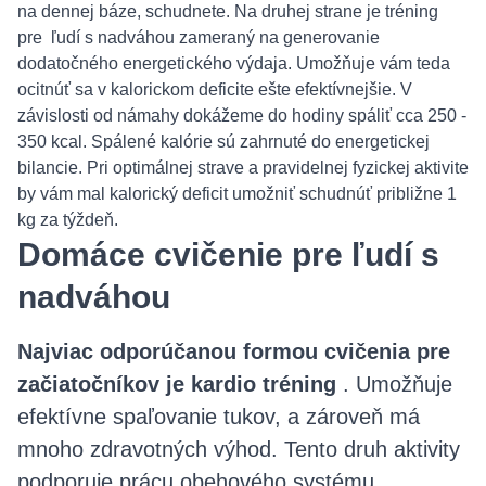
na dennej báze, schudnete. Na druhej strane je tréning
pre ľudí s nadváhou zameraný na generovanie
dodatočného energetického výdaja. Umožňuje vám teda
ocitnúť sa v kalorickom deficite ešte efektívnejšie. V
závislosti od námahy dokážeme do hodiny spáliť cca 250 -
350 kcal. Spálené kalórie sú zahrnuté do energetickej
bilancie. Pri optimálnej strave a pravidelnej fyzickej aktivite
by vám mal kalorický deficit umožniť schudnúť približne 1
kg za týždeň.
Domáce cvičenie pre ľudí s
nadváhou
Najviac odporúčanou formou cvičenia pre
začiatočníkov je kardio tréning
. Umožňuje
efektívne spaľovanie tukov, a zároveň má
mnoho zdravotných výhod. Tento druh aktivity
podporuje prácu obehového systému,