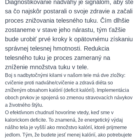
Diagnostikovanie nadváhy je signálom, aby ste
sa čo najskôr postarali o svoje zdravie a začali
proces znižovania telesného tuku. Čím dlhšie
zostaneme v stave jeho nárastu, tým ťažšie
bude urobiť prvé kroky k opätovnému získaniu
správnej telesnej hmotnosti. Redukcia
telesného tuku je proces zameraný na
zníženie množstva tuku v tele.
Boj s nadbytočnými kilami v našom tele má dve zložky:
cvičenie proti nadváhe/cvičenie a zdravá diéta so
zníženým obsahom kalórií (deficit kalórií). Implementácia
oboch prvkov je spojená so zmenou stravovacích návykov
a životného štýlu.
O efektívnom chudnutí hovoríme vtedy, keď sme v
kalorickom deficite. To znamená, že energetický výdaj
nášho tela je vyšší ako množstvo kalórií, ktoré prijmeme
jedlom. Tým, že budete jesť menej kalórií, ako potrebujete