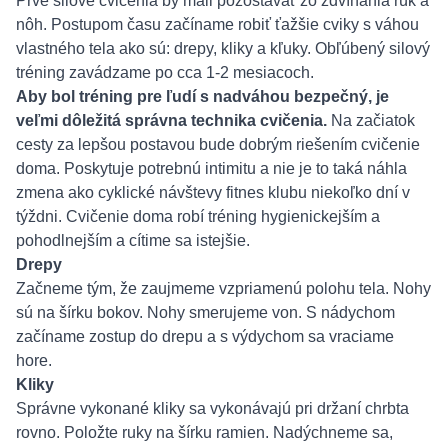
Prvé silové cvičenia by mali pozostávať zo zdvíhania rúk a
nôh. Postupom času začíname robiť ťažšie cviky s váhou
vlastného tela ako sú: drepy, kliky a kľuky. Obľúbený silový
tréning zavádzame po cca 1-2 mesiacoch.
Aby bol tréning pre ľudí s nadváhou bezpečný, je
veľmi dôležitá správna technika cvičenia.
Na začiatok
cesty za lepšou postavou bude dobrým riešením cvičenie
doma. Poskytuje potrebnú intimitu a nie je to taká náhla
zmena ako cyklické návštevy fitnes klubu niekoľko dní v
týždni. Cvičenie doma robí tréning hygienickejším a
pohodlnejším a cítime sa istejšie.
Drepy
Začneme tým, že zaujmeme vzpriamenú polohu tela. Nohy
sú na šírku bokov. Nohy smerujeme von. S nádychom
začíname zostup do drepu a s výdychom sa vraciame
hore.
Kliky
Správne vykonané kliky sa vykonávajú pri držaní chrbta
rovno. Položte ruky na šírku ramien. Nadýchneme sa,