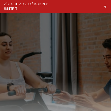
ZÍSKAJTE ZĽAVU AŽ DO 319 €
UŠETRIŤ