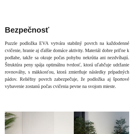
Bezpečnosť
Puzzle podložka EVA vytvára stabilný povrch na každodenné
cvičenie, hranie aj ďalšie domáce aktivity. Materiál dobre priľne k
podlahe, takže sa okraje počas pohybu nekrútia ani nezdvíhajú.
Štruktúra peny spája optimálnu tvrdosť, ktorá uľahčuje udržanie
rovnováhy, s mäkkosťou, ktorá zmierňuje následky prípadných
pádov. Reliéfny povrch zabezpečuje, že podložka aj športové
vybavenie zostanú počas cvičenia pevne na svojom mieste.