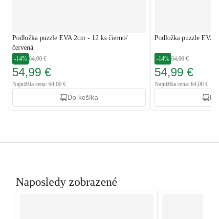
Podložka puzzle EVA 2cm - 12 ks čierno/
Podložka puzzle EVA 2
červená
-14%
64,00 €
-14%
64,00 €
54,99 €
54,99 €
Najnižšia cena: 64,00 €
Najnižšia cena: 64,00 €
Do košíka
Do
Naposledy zobrazené