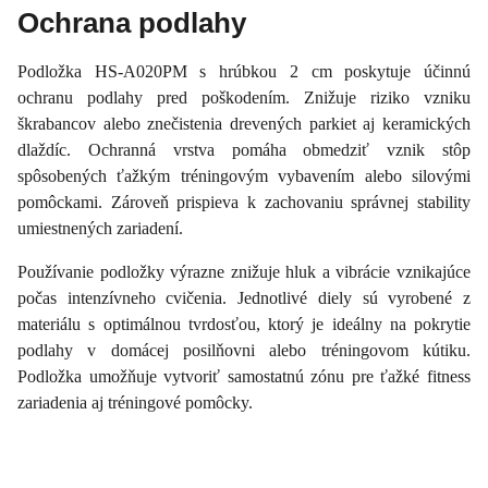
Ochrana podlahy
Podložka HS-A020PM s hrúbkou 2 cm poskytuje účinnú
ochranu podlahy pred poškodením. Znižuje riziko vzniku
škrabancov alebo znečistenia drevených parkiet aj keramických
dlaždíc. Ochranná vrstva pomáha obmedziť vznik stôp
spôsobených ťažkým tréningovým vybavením alebo silovými
pomôckami. Zároveň prispieva k zachovaniu správnej stability
umiestnených zariadení.
Používanie podložky výrazne znižuje hluk a vibrácie vznikajúce
počas intenzívneho cvičenia. Jednotlivé diely sú vyrobené z
materiálu s optimálnou tvrdosťou, ktorý je ideálny na pokrytie
podlahy v domácej posilňovni alebo tréningovom kútiku.
Podložka umožňuje vytvoriť samostatnú zónu pre ťažké fitness
zariadenia aj tréningové pomôcky.