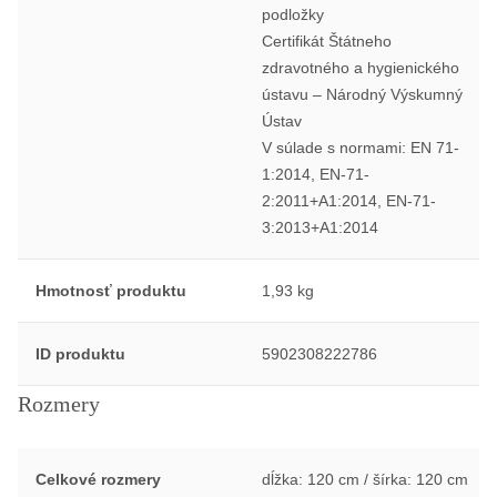
podložky
Certifikát Štátneho
zdravotného a hygienického
ústavu – Národný Výskumný
Ústav
V súlade s normami: EN 71-
1:2014, EN-71-
2:2011+A1:2014, EN-71-
3:2013+A1:2014
Hmotnosť produktu
1,93 kg
ID produktu
5902308222786
Rozmery
Celkové rozmery
dĺžka: 120 cm / šírka: 120 cm