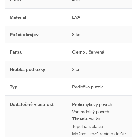
Materiál
EVA
Počet okrajov
8 ks
Farba
Čierno / červená
Hrúbka podložky
2 cm
Typ
Podložka puzzle
Dodatočné vlastnosti
Protišmykový povrch
Vodeodolný povrch
Tlmenie zvuku
Tepelná izolácia
Možnosť rozšírenia o ďalšie