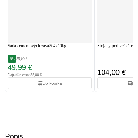
Sada cementových závaží 4x10kg
Stojany pod veľkú či
-9%
55,00 €
49,99 €
104,00 €
Najnižšia cena: 55,00 €
Do košíka
Do
Popis