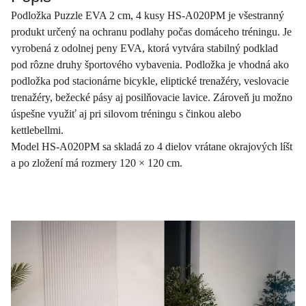
Podložka Puzzle EVA 2 cm, 4 kusy HS-A020PM je všestranný
produkt určený na ochranu podlahy počas domáceho tréningu. Je
vyrobená z odolnej peny EVA, ktorá vytvára stabilný podklad
pod rôzne druhy športového vybavenia. Podložka je vhodná ako
podložka pod stacionárne bicykle, eliptické trenažéry, veslovacie
trenažéry, bežecké pásy aj posilňovacie lavice. Zároveň ju možno
úspešne využiť aj pri silovom tréningu s činkou alebo
kettlebellmi.
Model HS-A020PM sa skladá zo 4 dielov vrátane okrajových líšt
a po zložení má rozmery 120 × 120 cm.