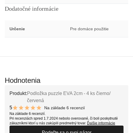
Dodatočné informácie
Určenie
Pre domáce použitie
Hodnotenia
Produkt:
Podložka puzzle EVA 2cm - 4 ks čierno/
červená
5
Na základe 6 recenzií
10 out of 10 stars
Na základe 6 recenzií.
Pri recenziách spred 1.7.2024 nebolo overované, či boli poskytnuté
zákazníkmi ktorí u nás zakúpili predmetný tovar.
Ďalšie informácie
Podeľte sa o svoj názor