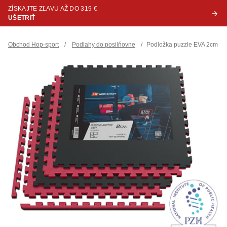
ZÍSKAJTE ZĽAVU AŽ DO 319 €
UŠETRIŤ
Obchod Hop-sport
/
Podlahy do posilňovne
/
Podložka puzzle EVA 2cm - 4