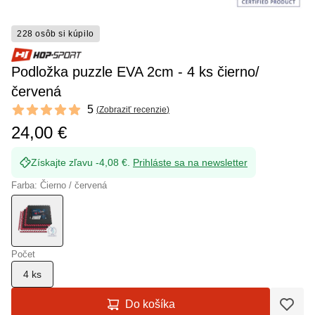
228 osôb si kúpilo
Podložka puzzle EVA 2cm - 4 ks čierno/
červená
Reviews
5
(
Zobraziť recenzie
)
5 out of 5 stars
24,00 €
Získajte zľavu -4,08 €.
Prihláste sa na newsletter
Farba: Čierno / červená
Počet
4 ks
Do košíka