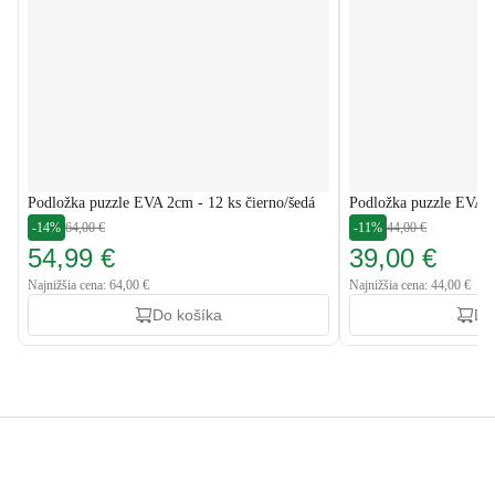
Podložka puzzle EVA 2cm - 12 ks čierno/šedá
Podložka puzzle EVA 2
-14%
64,00 €
-11%
44,00 €
54,99 €
39,00 €
Najnižšia cena: 64,00 €
Najnižšia cena: 44,00 €
Do košíka
Do