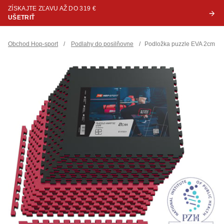
ZÍSKAJTE ZĽAVU AŽ DO 319 €
UŠETRIŤ
Obchod Hop-sport
/
Podlahy do posilňovne
/
Podložka puzzle EVA 2cm - 1