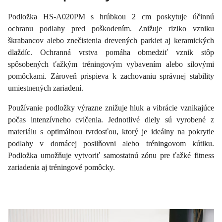
Podložka HS-A020PM s hrúbkou 2 cm poskytuje účinnú
ochranu podlahy pred poškodením. Znižuje riziko vzniku
škrabancov alebo znečistenia drevených parkiet aj keramických
dlaždíc. Ochranná vrstva pomáha obmedziť vznik stôp
spôsobených ťažkým tréningovým vybavením alebo silovými
pomôckami. Zároveň prispieva k zachovaniu správnej stability
umiestnených zariadení.
Používanie podložky výrazne znižuje hluk a vibrácie vznikajúce
počas intenzívneho cvičenia. Jednotlivé diely sú vyrobené z
materiálu s optimálnou tvrdosťou, ktorý je ideálny na pokrytie
podlahy v domácej posilňovni alebo tréningovom kútiku.
Podložka umožňuje vytvoriť samostatnú zónu pre ťažké fitness
zariadenia aj tréningové pomôcky.