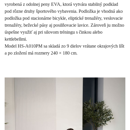
vyrobená z odolnej peny EVA, ktorá vytvára stabilný podklad
pod rôzne druhy športového vybavenia. Podložka je vhodná ako
podložka pod stacionárne bicykle, eliptické trenažéry, veslovacie
trenažéry, bežecké pásy aj posilňovacie lavice. Zároveň ju možno
úspešne využiť aj pri silovom tréningu s činkou alebo
kettlebellmi.
Model HS-A010PM sa skladá zo 9 dielov vrátane okrajových líšt
a po zložení má rozmery 240 × 180 cm.