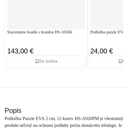
Stacionárne bradlá s hrazdou HS-1016K
Podložka puzzle EVA 2
143,00 €
24,00 €
Do košíka
Do
Popis
Podložka Puzzle EVA 2 cm, 12 kusov HS-A020PM je všestranný
produkt určený na ochranu podlahy počas domáceho tréningu. Je