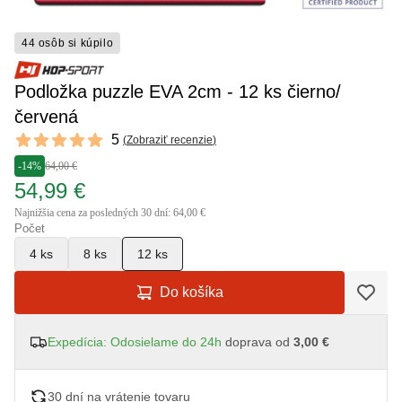
44 osôb si kúpilo
Podložka puzzle EVA 2cm - 12 ks čierno/
červená
Reviews
5
(
Zobraziť recenzie
)
5 out of 5 stars
-14%
64,00 €
54,99 €
Najnižšia cena za posledných 30 dní: 64,00 €
Počet
4 ks
8 ks
12 ks
Do košíka
Expedícia: Odosielame do 24h
doprava od
3,00 €
30 dní na vrátenie tovaru