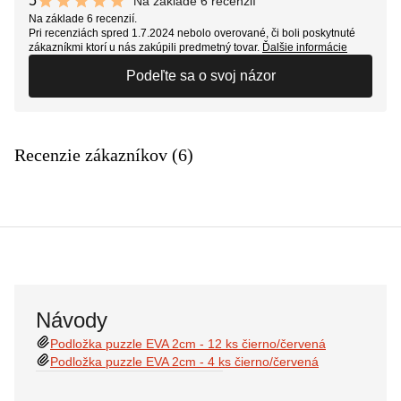
5
Na základe 6 recenzií
10 out of 10 stars
Na základe 6 recenzií.
Pri recenziách spred 1.7.2024 nebolo overované, či boli poskytnuté
zákazníkmi ktorí u nás zakúpili predmetný tovar.
Ďalšie informácie
Podeľte sa o svoj názor
Recenzie zákazníkov (6)
Návody
Podložka puzzle EVA 2cm - 12 ks čierno/červená
Podložka puzzle EVA 2cm - 4 ks čierno/červená