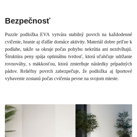
Bezpečnosť
Puzzle podložka EVA vytvára stabilný povrch na každodenné
cvičenie, hranie aj ďalšie domáce aktivity. Materiál dobre priľne k
podlahe, takže sa okraje počas pohybu nekrútia ani nezdvíhajú.
Štruktúra peny spája optimálnu tvrdosť, ktorá uľahčuje udržanie
rovnováhy, s mäkkosťou, ktorá zmierňuje následky prípadných
pádov. Reliéfny povrch zabezpečuje, že podložka aj športové
vybavenie zostanú počas cvičenia pevne na svojom mieste.