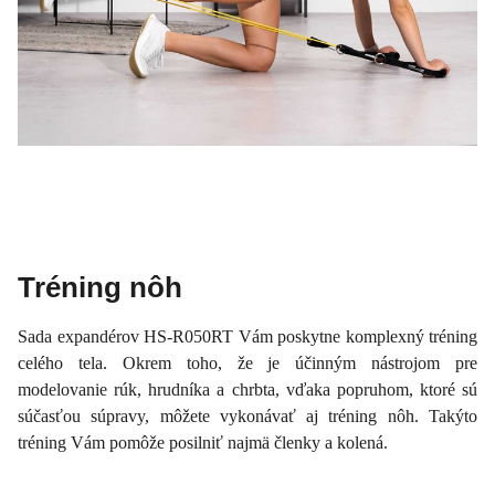
Tréning nôh
Sada expandérov HS-R050RT Vám poskytne komplexný tréning
celého tela. Okrem toho, že je účinným nástrojom pre
modelovanie rúk, hrudníka a chrbta, vďaka popruhom, ktoré sú
súčasťou súpravy, môžete vykonávať aj tréning nôh. Takýto
tréning Vám pomôže posilniť najmä členky a kolená.