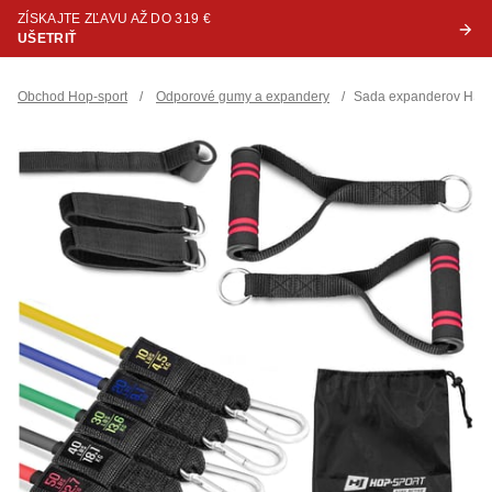
ZÍSKAJTE ZĽAVU AŽ DO 319 €
UŠETRIŤ
Obchod Hop-sport
/
Odporové gumy a expandery
/
Sada expanderov HS