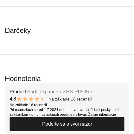
Darčeky
Hodnotenia
Produkt:
Sada expanderov HS-R050RT
4.8
Na základe 16 recenzií
9.6 out of 10 stars
Na základe 16 recenzií.
Pri recenziách spred 1.7.2024 nebolo overované, či boli poskytnuté
zákazníkmi ktorí u nás zakúpili predmetný tovar.
Ďalšie informácie
Podeľte sa o svoj názor