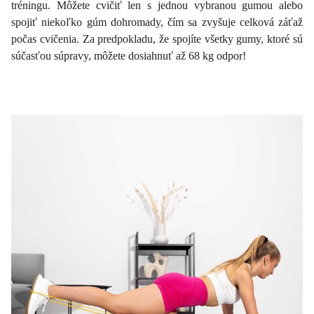
tréningu. Môžete cvičiť len s jednou vybranou gumou alebo
spojiť niekoľko gúm dohromady, čím sa zvyšuje celková záťaž
počas cvičenia. Za predpokladu, že spojíte všetky gumy, ktoré sú
súčasťou súpravy, môžete dosiahnuť až 68 kg odpor!