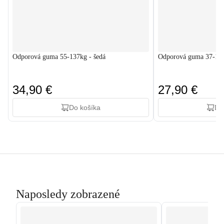
Odporová guma 55-137kg - šedá
Odporová guma 37-109
34,90 €
27,90 €
Do košíka
Do
Naposledy zobrazené