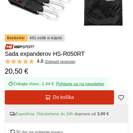
Bestseller
451 osôb si kúpilo
Sada expanderov HS-R050RT
Reviews
4.8
(
Zobraziť recenzie
)
4.8 out of 5 stars
20,50 €
Získajte zľavu -1,44 €.
Prihláste sa na newsletter
Do košíka
Expedícia: Odosielame do 24h
doprava od
3,00 €
30 dní na vrátenie tovaru