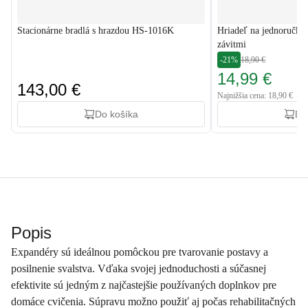
Stacionárne bradlá s hrazdou HS-1016K
Hriadeľ na jednoručku
závitmi
-21%
18,90 €
14,99 €
143,00 €
Najnižšia cena: 18,90 €
Do košíka
Do
Popis
Expandéry sú ideálnou pomôckou pre tvarovanie postavy a
posilnenie svalstva. Vďaka svojej jednoduchosti a súčasnej
efektivite sú jedným z najčastejšie používaných doplnkov pre
domáce cvičenia. Súpravu možno použiť aj počas rehabilitačných