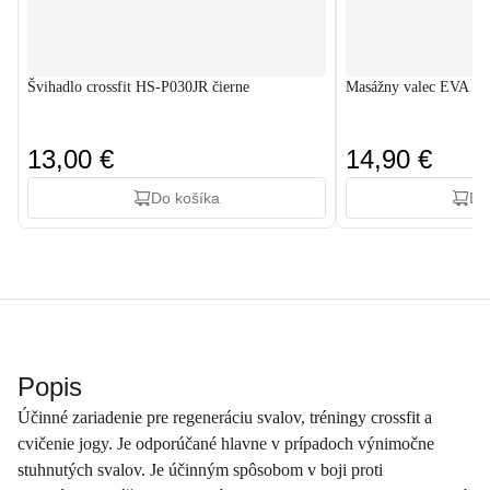
Švihadlo crossfit HS-P030JR čierne
Masážny valec EVA 45
13,00 €
14,90 €
Do košíka
Do
Popis
Účinné zariadenie pre regeneráciu svalov, tréningy crossfit a
cvičenie jogy. Je odporúčané hlavne v prípadoch výnimočne
stuhnutých svalov. Je účinným spôsobom v boji proti