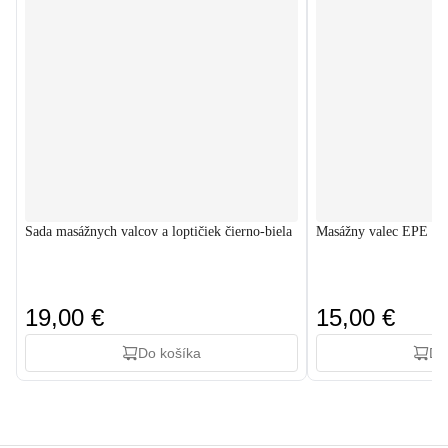
Sada masážnych valcov a loptičiek čierno-biela
Masážny valec EPE 45
19,00 €
15,00 €
Do košíka
Do