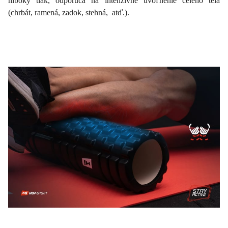
hlboký tlak, odporúča na intenzívne uvoľnenie celého tela
(chrbát, ramená, zadok, stehná, atď.).