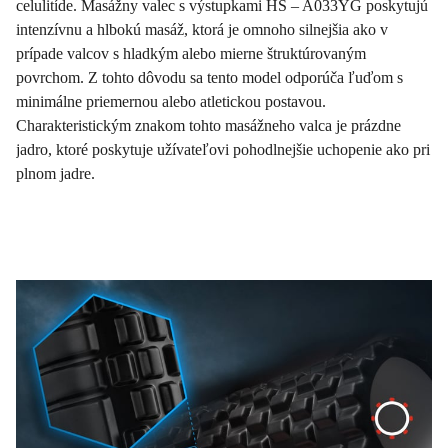
celulitíde. Masážny valec s výstupkami HS – A033YG poskytujú
intenzívnu a hlbokú masáž, ktorá je omnoho silnejšia ako v
prípade valcov s hladkým alebo mierne štruktúrovaným
povrchom. Z tohto dôvodu sa tento model odporúča ľuďom s
minimálne priemernou alebo atletickou postavou.
Charakteristickým znakom tohto masážneho valca je prázdne
jadro, ktoré poskytuje užívateľovi pohodlnejšie uchopenie ako pri
plnom jadre.