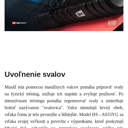
Uvoľnenie svalov
Masáž tela pomocou masážnych valcov pomáha pripraviť svaly
na fyzický tréning, znižuje ich napätie a zvyšuje pružnosť. Po
intenzívnom tréningu pomáha regenerovať svaly a zmierňuje
bolesť nazývanou "svalovica". Valce stimulujú krvný obeh,
vďaka čomu je telo pevnejšie a štíhlejšie. Model HS - A033YG sa
vďaka svojej veľkosti a povrchu s výpustkami, ktoré poskytujú