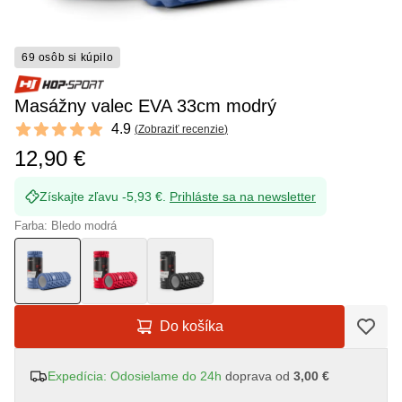
69 osôb si kúpilo
Masážny valec EVA 33cm modrý
Reviews
4.9
(
Zobraziť recenzie
)
4.9 out of 5 stars
12,90 €
Získajte zľavu -5,93 €.
Prihláste sa na newsletter
Farba: Bledo modrá
Do košíka
Expedícia: Odosielame do 24h
doprava od
3,00 €