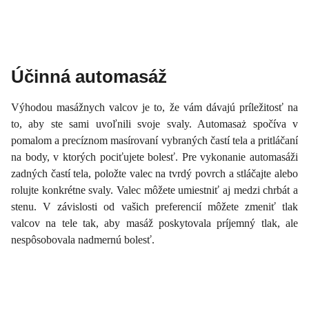
Účinná automasáž
Výhodou masážnych valcov je to, že vám dávajú príležitosť na
to, aby ste sami uvoľnili svoje svaly. Automasaż spočíva v
pomalom a precíznom masírovaní vybraných častí tela a pritláčaní
na body, v ktorých pociťujete bolesť. Pre vykonanie automasáži
zadných častí tela, položte valec na tvrdý povrch a stláčajte alebo
rolujte konkrétne svaly. Valec môžete umiestniť aj medzi chrbát a
stenu. V závislosti od vašich preferencií môžete zmeniť tlak
valcov na tele tak, aby masáž poskytovala príjemný tlak, ale
nespôsobovala nadmernú bolesť.