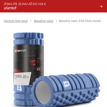
ZÍSKAJTE ZĽAVU AŽ DO 319 €
UŠETRIŤ
Obchod Hop-sport
/
Masážne valce
/
Masážny valec EVA 33cm modrý